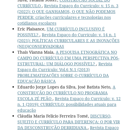
CURRÍCULO
,
Revista Espaço do Currículo: v. 15 n. 3
(2022): O QUE GANHAMOS, O QUE NÃO PODEMOS
PERDER: criações curriculares e tecnologias nos
cotidianos escolares
Eric Plaisance,
UM CURRÍCULO INCLUSIVO É
POSSIVEL?
,
Revista Espaço do Currículo: v. 14 n. 1
(2021): POLÍTICAS CURRICULARES E AS INOVAÇÕES
(NEO)CONSERVADORAS
Thais Vianna Maia,
A PESQUISA ETNOGRÁFICA NO
CAMPO DO CURRÍCULO EM UMA PERSPECTIVA PÓS-
ESTRUTURAL: UM DIÁLOGO POSSÍVEL?
,
Revista
Espaço do Currículo: Vol.6 N.1 (2013)
PROBLEMATIZAÇÕES SOBRE O CURRÍCULO DA
EDUCAÇÃO BÁSICA
Eduardo Jorge Lopes da Silva, José Batista Neto,
A
CONSTRUÇÃO DO CURRÍCULO NO PROGRAMA
ESCOLA ZÉ PEÃO
,
Revista Espaço do Currículo: v. 12
n. 1 (2019): CURRÍCULO: possibilidades atuais para
educação
Cláudia Maria Felicio Ferreira Tomé,
DISCURSO,
SUJEITO E CURRÍCULO PARA DIFERENÇA: O POR VIR
DA DESCONSTRUÇÃO DERRIDIANA
,
Revista Espaço