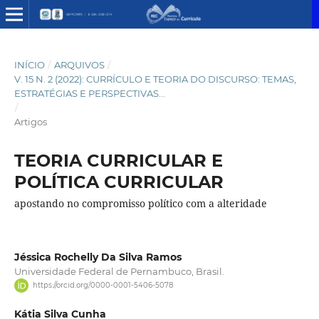
INÍCIO
/
ARQUIVOS
/
V. 15 N. 2 (2022): CURRÍCULO E TEORIA DO DISCURSO: TEMAS,
ESTRATÉGIAS E PERSPECTIVAS...
/
Artigos
TEORIA CURRICULAR E
POLÍTICA CURRICULAR
apostando no compromisso político com a alteridade
Jéssica Rochelly Da Silva Ramos
Universidade Federal de Pernambuco, Brasil.
https://orcid.org/0000-0001-5406-5078
Kátia Silva Cunha