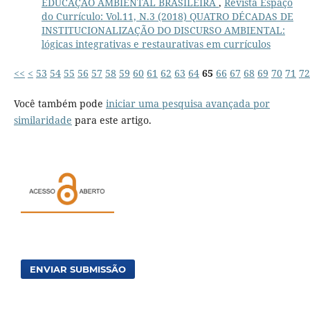
EDUCAÇÃO AMBIENTAL BRASILEIRA
,
Revista Espaço
do Currículo: Vol.11, N.3 (2018) QUATRO DÉCADAS DE
INSTITUCIONALIZAÇÃO DO DISCURSO AMBIENTAL:
lógicas integrativas e restaurativas em currículos
<<
<
53
54
55
56
57
58
59
60
61
62
63
64
65
66
67
68
69
70
71
72
Você também pode
iniciar uma pesquisa avançada por
similaridade
para este artigo.
ENVIAR SUBMISSÃO