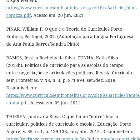
Disponível em:
https://www.curriculosemfronteiras.org/vol16iss3articles/olini-
corazza.pdf
. Acesso em: 20 jun. 2021.
PINAR, William F. O que é a Teoria do Currículo? Porto
Editora, Portugal, 2007. (Adaptação para Língua Portuguesa
de Ana Paula Barros/Sandra Pinto).
RAMOS, Jéssica Rochelly da Silva. CUNHA, Katia Silva
(2018b). Políticas de currículo para as escolas do campo:
entre negociações e articulações políticas. Revista Currículo
sem Fronteiras. v. 18, n. 3, p. 871-894, set./dez. 2018.
Disponível em:
https://www.curriculosemfronteiras.org/vol18iss3articles/ramos
cunha.pdf
. Acesso em: 09 jun. 2021.
THIESEN, Juarez da Silva. O que há no “entre” teoria
curricular, políticas de currículo e escola?. Educação, Porto
Algere, v. 35, n. 1, p. 129-136, jan./ abr. 2012. Disponível em:
https://revistaseletronicas.pucrs.br/ojs/index.php/faced/article