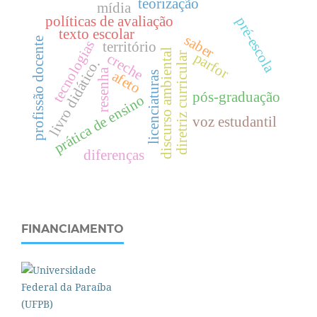
teorização
mídia
políticas de avaliação
pré-escola
texto escolar
saber
profissão docente
tecnologias
território
discurso ambiental
parfor
creche
diretriz curricular
livro didático.
resenha
afeto
licenciaturas
pós-graduação
prática de ensino
voz estudantil
diferenças
FINANCIAMENTO