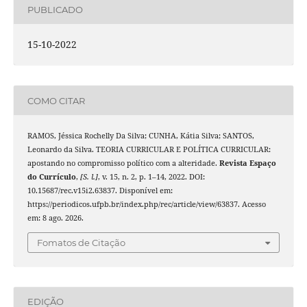
PUBLICADO
15-10-2022
COMO CITAR
RAMOS, Jéssica Rochelly Da Silva; CUNHA, Kátia Silva; SANTOS,
Leonardo da Silva. TEORIA CURRICULAR E POLÍTICA CURRICULAR:
apostando no compromisso político com a alteridade.
Revista Espaço
do Currículo
,
[S. l.]
, v. 15, n. 2, p. 1–14, 2022. DOI:
10.15687/rec.v15i2.63837. Disponível em:
https://periodicos.ufpb.br/index.php/rec/article/view/63837. Acesso
em: 8 ago. 2026.
Fomatos de Citação
EDIÇÃO