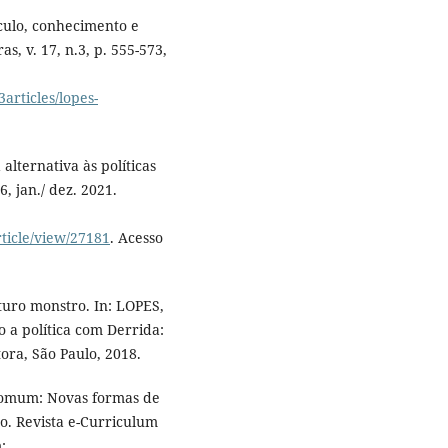
culo, conhecimento e
s, v. 17, n.3, p. 555-573,
articles/lopes-
lternativa às políticas
6, jan./ dez. 2021.
rticle/view/27181
. Acesso
turo monstro. In: LOPES,
o a política com Derrida:
ora, São Paulo, 2018.
Comum: Novas formas de
o. Revista e-Curriculum
: