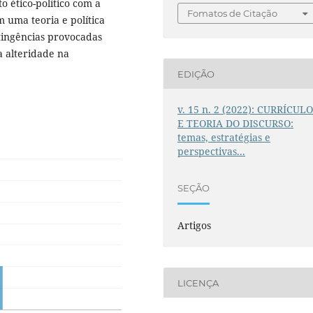
ético-político com a
Fomatos de Citação
 uma teoria e política
tingências provocadas
a alteridade na
EDIÇÃO
v. 15 n. 2 (2022): CURRÍCUL
E TEORIA DO DISCURSO:
temas, estratégias e
perspectivas...
SEÇÃO
Artigos
LICENÇA