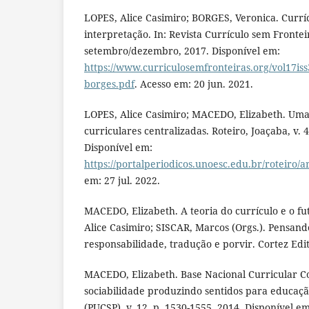
LOPES, Alice Casimiro; BORGES, Veronica. Currí
interpretação. In: Revista Currículo sem Fronteira
setembro/dezembro, 2017. Disponível em:
https://www.curriculosemfronteiras.org/vol17iss3
borges.pdf
. Acesso em: 20 jun. 2021.
LOPES, Alice Casimiro; MACEDO, Elizabeth. Uma a
curriculares centralizadas. Roteiro, Joaçaba, v. 4
Disponível em:
https://portalperiodicos.unoesc.edu.br/roteiro/a
em: 27 jul. 2022.
MACEDO, Elizabeth. A teoria do currículo e o fu
Alice Casimiro; SISCAR, Marcos (Orgs.). Pensand
responsabilidade, tradução e porvir. Cortez Edit
MACEDO, Elizabeth. Base Nacional Curricular 
sociabilidade produzindo sentidos para educaçã
(PUCSP), v. 12, p. 1530-1555, 2014. Disponível em