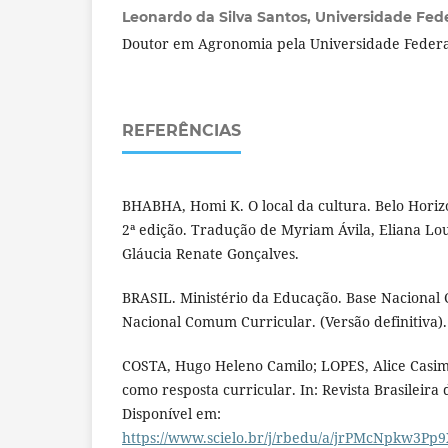
Leonardo da Silva Santos,
Universidade Feder
Doutor em Agronomia pela Universidade Federa
REFERÊNCIAS
BHABHA, Homi K. O local da cultura. Belo Horiz
2ª edição. Tradução de Myriam Ávila, Eliana Lo
Gláucia Renate Gonçalves.
BRASIL. Ministério da Educação. Base Nacional
Nacional Comum Curricular. (Versão definitiva).
COSTA, Hugo Heleno Camilo; LOPES, Alice Casi
como resposta curricular. In: Revista Brasileira 
Disponível em:
https://www.scielo.br/j/rbedu/a/jrPMcNpkw3Pp