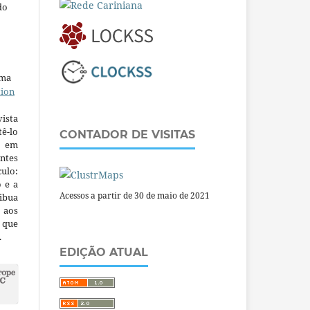
do
uma
tion
ista
ê-lo
CONTADOR DE VISITAS
m em
ntes
culo:
o e a
Acessos a partir de 30 de maio de 2021
ibua
 aos
a que
.
EDIÇÃO ATUAL