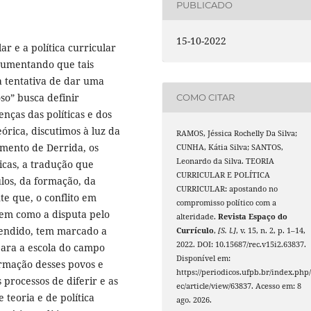
PUBLICADO
15-10-2022
ar e a política curricular
rgumentando que tais
na tentativa de dar uma
so” busca definir
COMO CITAR
nças das políticas e dos
eórica, discutimos à luz da
RAMOS, Jéssica Rochelly Da Silva;
amento de Derrida, os
CUNHA, Kátia Silva; SANTOS,
Leonardo da Silva. TEORIA
icas, a tradução que
CURRICULAR E POLÍTICA
los, da formação, da
CURRICULAR: apostando no
te que, o conflito em
compromisso político com a
bem como a disputa pelo
alteridade.
Revista Espaço do
rendido, tem marcado a
Currículo
,
[S. l.]
, v. 15, n. 2, p. 1–14,
2022. DOI: 10.15687/rec.v15i2.63837.
 para a escola do campo
Disponível em:
ormação desses povos e
https://periodicos.ufpb.br/index.php/
 processos de diferir e as
ec/article/view/63837. Acesso em: 8
 teoria e de política
ago. 2026.