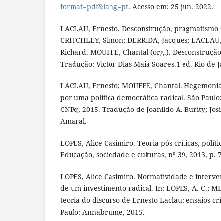
format=pdf&lang=pt
. Acesso em: 25 jun. 2022.
LACLAU, Ernesto. Desconstrução, pragmatismo 
CRITCHLEY, Simon; DERRIDA, Jacques; LACLAU,
Richard. MOUFFE, Chantal (org.). Desconstruçã
Tradução: Victor Dias Maia Soares.1 ed. Rio de 
LACLAU, Ernesto; MOUFFE, Chantal. Hegemonia e 
por uma política democrática radical. São Paulo: 
CNPq, 2015. Tradução de Joanildo A. Burity; Josi
Amaral.
LOPES, Alice Casimiro. Teoria pós-críticas, políti
Educação, sociedade e culturas, nº 39, 2013, p. 7
LOPES, Alice Casimiro. Normatividade e interven
de um investimento radical. In: LOPES, A. C.; M
teoria do discurso de Ernesto Laclau: ensaios crí
Paulo: Annabrume, 2015.