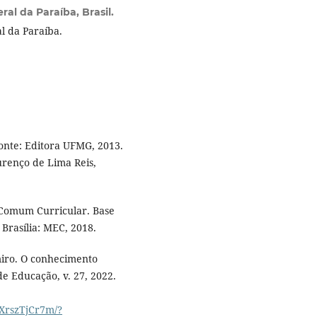
al da Paraíba, Brasil.
l da Paraíba.
onte: Editora UFMG, 2013.
urenço de Lima Reis,
 Comum Curricular. Base
 Brasília: MEC, 2018.
miro. O conhecimento
de Educação, v. 27, 2022.
9XrszTjCr7m/?