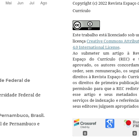
Copyright (c) 2022 Revista Espaço 
Currículo
Este trabalho está licenciado sob 
licença
Creative Commons Attribu
4.0 International License
.
Ao submeter um artigo à Rev
Espaço do Currículo (REC) e t
aprovado, os autores concorda
ceder, sem remuneração, os segui
direitos à Revista Espaço do Currí
de Federal de
os direitos de primeira publicaçã
permissão para que a REC redistr
esse artigo e seus metadados
rsidade Federal de
serviços de indexação e referênci
seus editores julguem apropriados
Pernambuco, Brasil.
al de Pernambuco e
0
0