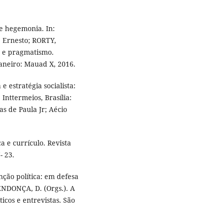
e hegemonia. In:
 Ernesto; RORTY,
o e pragmatismo.
Janeiro: Mauad X, 2016.
estratégia socialista:
Inttermeios, Brasília:
as de Paula Jr; Aécio
ca e currículo. Revista
- 23.
ção política: em defesa
ENDONÇA, D. (Orgs.). A
ticos e entrevistas. São