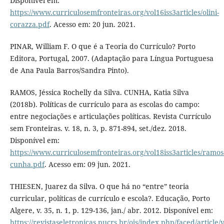
Disponível em:
https://www.curriculosemfronteiras.org/vol16iss3articles/olini-
corazza.pdf
. Acesso em: 20 jun. 2021.
PINAR, William F. O que é a Teoria do Currículo? Porto
Editora, Portugal, 2007. (Adaptação para Língua Portuguesa
de Ana Paula Barros/Sandra Pinto).
RAMOS, Jéssica Rochelly da Silva. CUNHA, Katia Silva
(2018b). Políticas de currículo para as escolas do campo:
entre negociações e articulações políticas. Revista Currículo
sem Fronteiras. v. 18, n. 3, p. 871-894, set./dez. 2018.
Disponível em:
https://www.curriculosemfronteiras.org/vol18iss3articles/ramos
cunha.pdf
. Acesso em: 09 jun. 2021.
THIESEN, Juarez da Silva. O que há no “entre” teoria
curricular, políticas de currículo e escola?. Educação, Porto
Algere, v. 35, n. 1, p. 129-136, jan./ abr. 2012. Disponível em:
https://revistaseletronicas.pucrs.br/ojs/index.php/faced/article