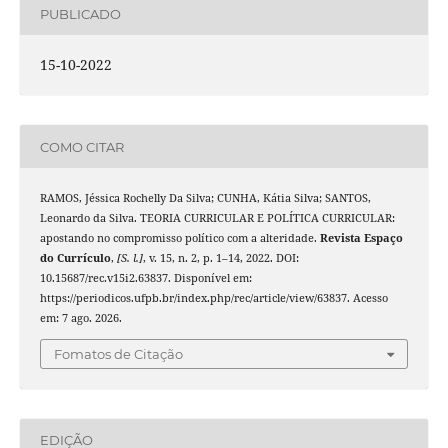
PUBLICADO
15-10-2022
COMO CITAR
RAMOS, Jéssica Rochelly Da Silva; CUNHA, Kátia Silva; SANTOS,
Leonardo da Silva. TEORIA CURRICULAR E POLÍTICA CURRICULAR:
apostando no compromisso político com a alteridade.
Revista Espaço
do Currículo
,
[S. l.]
, v. 15, n. 2, p. 1–14, 2022. DOI:
10.15687/rec.v15i2.63837. Disponível em:
https://periodicos.ufpb.br/index.php/rec/article/view/63837. Acesso
em: 7 ago. 2026.
Fomatos de Citação
EDIÇÃO