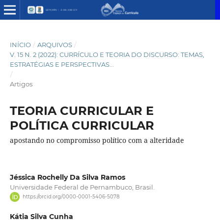
INÍCIO
/
ARQUIVOS
/
V. 15 N. 2 (2022): CURRÍCULO E TEORIA DO DISCURSO: TEMAS,
ESTRATÉGIAS E PERSPECTIVAS...
/
Artigos
TEORIA CURRICULAR E
POLÍTICA CURRICULAR
apostando no compromisso político com a alteridade
Jéssica Rochelly Da Silva Ramos
Universidade Federal de Pernambuco, Brasil.
https://orcid.org/0000-0001-5406-5078
Kátia Silva Cunha