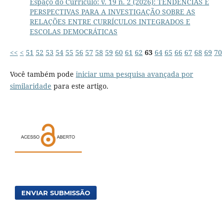
Espaço do Currículo: v. 19 n. 2 (2026): TENDÊNCIAS E
PERSPECTIVAS PARA A INVESTIGAÇÃO SOBRE AS
RELAÇÕES ENTRE CURRÍCULOS INTEGRADOS E
ESCOLAS DEMOCRÁTICAS
<<
<
51
52
53
54
55
56
57
58
59
60
61
62
63
64
65
66
67
68
69
70
Você também pode
iniciar uma pesquisa avançada por
similaridade
para este artigo.
ENVIAR SUBMISSÃO