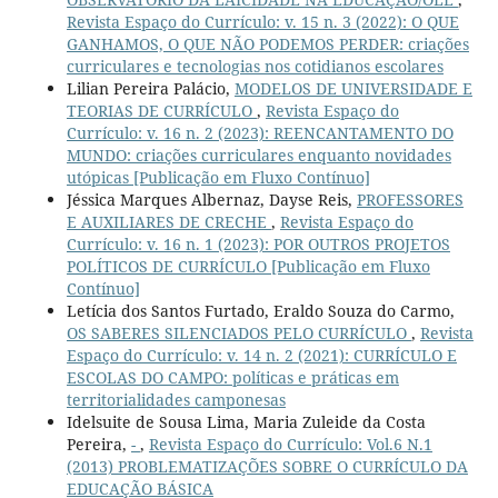
Revista Espaço do Currículo: v. 15 n. 3 (2022): O QUE
GANHAMOS, O QUE NÃO PODEMOS PERDER: criações
curriculares e tecnologias nos cotidianos escolares
Lilian Pereira Palácio,
MODELOS DE UNIVERSIDADE E
TEORIAS DE CURRÍCULO
,
Revista Espaço do
Currículo: v. 16 n. 2 (2023): REENCANTAMENTO DO
MUNDO: criações curriculares enquanto novidades
utópicas [Publicação em Fluxo Contínuo]
Jéssica Marques Albernaz, Dayse Reis,
PROFESSORES
E AUXILIARES DE CRECHE
,
Revista Espaço do
Currículo: v. 16 n. 1 (2023): POR OUTROS PROJETOS
POLÍTICOS DE CURRÍCULO [Publicação em Fluxo
Contínuo]
Letícia dos Santos Furtado, Eraldo Souza do Carmo,
OS SABERES SILENCIADOS PELO CURRÍCULO
,
Revista
Espaço do Currículo: v. 14 n. 2 (2021): CURRÍCULO E
ESCOLAS DO CAMPO: políticas e práticas em
territorialidades camponesas
Idelsuite de Sousa Lima, Maria Zuleide da Costa
Pereira,
-
,
Revista Espaço do Currículo: Vol.6 N.1
(2013) PROBLEMATIZAÇÕES SOBRE O CURRÍCULO DA
EDUCAÇÃO BÁSICA