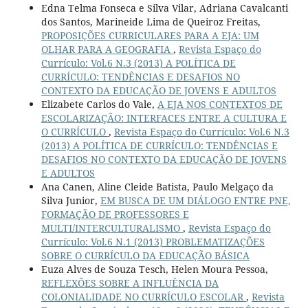
Edna Telma Fonseca e Silva Vilar, Adriana Cavalcanti
dos Santos, Marineide Lima de Queiroz Freitas,
PROPOSIÇÕES CURRICULARES PARA A EJA: UM
OLHAR PARA A GEOGRAFIA
,
Revista Espaço do
Currículo: Vol.6 N.3 (2013) A POLÍTICA DE
CURRÍCULO: TENDÊNCIAS E DESAFIOS NO
CONTEXTO DA EDUCAÇÃO DE JOVENS E ADULTOS
Elizabete Carlos do Vale,
A EJA NOS CONTEXTOS DE
ESCOLARIZAÇÃO: INTERFACES ENTRE A CULTURA E
O CURRÍCULO
,
Revista Espaço do Currículo: Vol.6 N.3
(2013) A POLÍTICA DE CURRÍCULO: TENDÊNCIAS E
DESAFIOS NO CONTEXTO DA EDUCAÇÃO DE JOVENS
E ADULTOS
Ana Canen, Aline Cleide Batista, Paulo Melgaço da
Silva Junior,
EM BUSCA DE UM DIÁLOGO ENTRE PNE,
FORMAÇÃO DE PROFESSORES E
MULTI/INTERCULTURALISMO
,
Revista Espaço do
Currículo: Vol.6 N.1 (2013) PROBLEMATIZAÇÕES
SOBRE O CURRÍCULO DA EDUCAÇÃO BÁSICA
Euza Alves de Souza Tesch, Helen Moura Pessoa,
REFLEXÕES SOBRE A INFLUÊNCIA DA
COLONIALIDADE NO CURRÍCULO ESCOLAR
,
Revista