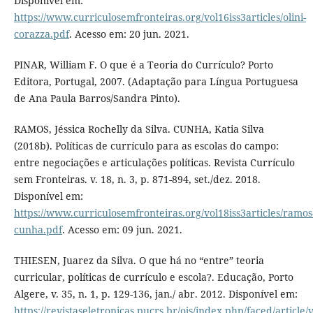
Disponível em:
https://www.curriculosemfronteiras.org/vol16iss3articles/olini-
corazza.pdf
. Acesso em: 20 jun. 2021.
PINAR, William F. O que é a Teoria do Currículo? Porto
Editora, Portugal, 2007. (Adaptação para Língua Portuguesa
de Ana Paula Barros/Sandra Pinto).
RAMOS, Jéssica Rochelly da Silva. CUNHA, Katia Silva
(2018b). Políticas de currículo para as escolas do campo:
entre negociações e articulações políticas. Revista Currículo
sem Fronteiras. v. 18, n. 3, p. 871-894, set./dez. 2018.
Disponível em:
https://www.curriculosemfronteiras.org/vol18iss3articles/ramos
cunha.pdf
. Acesso em: 09 jun. 2021.
THIESEN, Juarez da Silva. O que há no “entre” teoria
curricular, políticas de currículo e escola?. Educação, Porto
Algere, v. 35, n. 1, p. 129-136, jan./ abr. 2012. Disponível em:
https://revistaseletronicas.pucrs.br/ojs/index.php/faced/article