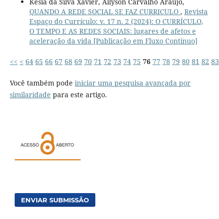
Késia da Silva Xavier, Allyson Carvalho Araújo,
QUANDO A REDE SOCIAL SE FAZ CURRICULO
,
Revista
Espaço do Currículo: v. 17 n. 2 (2024): O CURRÍCULO,
O TEMPO E AS REDES SOCIAIS: lugares de afetos e
aceleração da vida [Publicação em Fluxo Contínuo]
<<
<
64
65
66
67
68
69
70
71
72
73
74
75
76
77
78
79
80
81
82
83
Você também pode
iniciar uma pesquisa avançada por
similaridade
para este artigo.
ENVIAR SUBMISSÃO