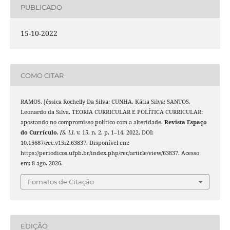
PUBLICADO
15-10-2022
COMO CITAR
RAMOS, Jéssica Rochelly Da Silva; CUNHA, Kátia Silva; SANTOS,
Leonardo da Silva. TEORIA CURRICULAR E POLÍTICA CURRICULAR:
apostando no compromisso político com a alteridade.
Revista Espaço
do Currículo
,
[S. l.]
, v. 15, n. 2, p. 1–14, 2022. DOI:
10.15687/rec.v15i2.63837. Disponível em:
https://periodicos.ufpb.br/index.php/rec/article/view/63837. Acesso
em: 8 ago. 2026.
Fomatos de Citação
EDIÇÃO