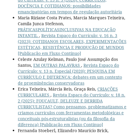
DOCÊNCIA E COTIDIANOS: possibilidades
emancipatórias em tempos de regulação autoritária
Maria Riziane Costa Prates, Marcia Marques Teixeira,
Camila Junca Stefenon,
PRÁTICASPOLÍTICASINCLUSIVAS NA EDUCAÇÃO
INFANTIL
,
Revista Espaço do Currículo: v. 16 n. 3
(2023): COTIDIANOS ESCOLARES, EXPERIMENTAÇÕES
ESTÉTICAS, RESISTÊNCIA E PRODUÇÃO DE MUNDOS
[Publicação em Fluxo Contínuo]
Celeste Azulay Kelman, Paulo José Assumpção dos
Santos,
EM OUTRAS PALAVRAS
,
Revista Espaço do
Currículo: v. 13 n. Especial (2020): PESQUISA EM
CURRÍCULO E DIFERENÇA: debates em um contexto
de proeminências conservadoras
Erica Teixeira, Márcia Reis, Graça Reis,
CRIAÇÕES
CURRICULARES
,
Revista Espaço do Currículo: v. 18 n.
2 (2025): FOUCAULT, DELEUZE E DERRIDA
CURRICULISTAS? Como pensamos, problematizamos e
criamos currículos com ferramentas metodológicas e
conceituais pós-estruturalistas (ou da filosofia da
diferença) [Publicação em Fluxo Contínuo]
Fernanda Stoeberl, Elizandro Maurício Brick,