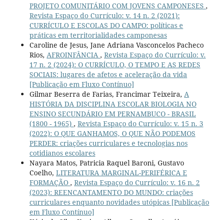
PROJETO COMUNITÁRIO COM JOVENS CAMPONESES
,
Revista Espaço do Currículo: v. 14 n. 2 (2021):
CURRÍCULO E ESCOLAS DO CAMPO: políticas e
práticas em territorialidades camponesas
Caroline de Jesus, Jane Adriana Vasconcelos Pacheco
Rios,
AFROINFÂNCIA
,
Revista Espaço do Currículo: v.
17 n. 2 (2024): O CURRÍCULO, O TEMPO E AS REDES
SOCIAIS: lugares de afetos e aceleração da vida
[Publicação em Fluxo Contínuo]
Gilmar Beserra de Farias, Francimar Teixeira,
A
HISTÓRIA DA DISCIPLINA ESCOLAR BIOLOGIA NO
ENSINO SECUNDÁRIO EM PERNAMBUCO - BRASIL
(1800 - 1965)
,
Revista Espaço do Currículo: v. 15 n. 3
(2022): O QUE GANHAMOS, O QUE NÃO PODEMOS
PERDER: criações curriculares e tecnologias nos
cotidianos escolares
Nayara Matos, Patricia Raquel Baroni, Gustavo
Coelho,
LITERATURA MARGINAL-PERIFÉRICA E
FORMAÇÃO
,
Revista Espaço do Currículo: v. 16 n. 2
(2023): REENCANTAMENTO DO MUNDO: criações
curriculares enquanto novidades utópicas [Publicação
em Fluxo Contínuo]