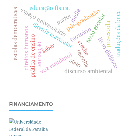
educação física.
espaço universitário
mídia
escolas democráticas
pós-graduação
traduções da bncc
parfor
texto escolar
pré-escola
diretriz curricular
.
território
prática de ensino
livro didático.
creche
teorização
saber
resenha
d
i
r
e
i
t
o
s
h
u
m
a
n
o
s
voz estudantil
afeto
discurso ambiental
FINANCIAMENTO