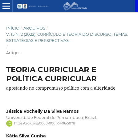
INÍCIO
/
ARQUIVOS
/
V. 15 N. 2 (2022): CURRÍCULO E TEORIA DO DISCURSO: TEMAS,
ESTRATÉGIAS E PERSPECTIVAS...
/
Artigos
TEORIA CURRICULAR E
POLÍTICA CURRICULAR
apostando no compromisso político com a alteridade
Jéssica Rochelly Da Silva Ramos
Universidade Federal de Pernambuco, Brasil.
https://orcid.org/0000-0001-5406-5078
Kátia Silva Cunha