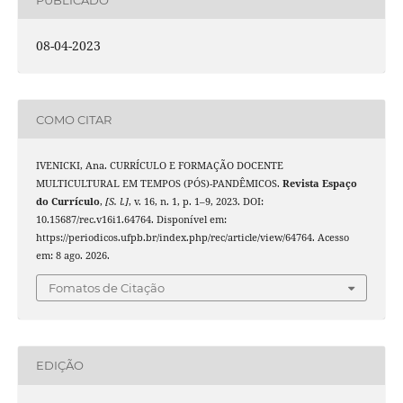
08-04-2023
COMO CITAR
IVENICKI, Ana. CURRÍCULO E FORMAÇÃO DOCENTE
MULTICULTURAL EM TEMPOS (PÓS)-PANDÊMICOS.
Revista Espaço
do Currículo
,
[S. l.]
, v. 16, n. 1, p. 1–9, 2023. DOI:
10.15687/rec.v16i1.64764. Disponível em:
https://periodicos.ufpb.br/index.php/rec/article/view/64764. Acesso
em: 8 ago. 2026.
Fomatos de Citação
EDIÇÃO