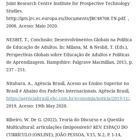
Joint Research Centre Institute for Prospective Technology
Studies.
htttp://ipts.jrc.ec.europa.eu/Documents/JRC48708.TN.pdf. ,
2008. Acesso: Maio 2020.
NESBIT, T., Conclusão: Desenvolvimentos Globais na Política
de Educação de Adultos. In: Milana, M. & Nesbit, T. (Eds.),
Perspectivas Globais sobre Educação de Adultos e Políticas
de Aprendizagem. Hampshire: Palgrave Macmillan, 2015, p.
237 - 251.
Nitahara, A., Agência Brasil, Acesso ao Ensino Superior no
Brasil é Abaixo dos Padrões Internacionais. Agência Brasil,
https://agenciabrasil.ebc.com.br/economia/noticia/2019-11/
,
2019. Acesso: 19th May 2020.
Ribeiro, W. De G. (2022), Teoria do Discurso e a Questão
Multicultural: articulações (im)possíveis? REV. ESPAÇO DO
CURRÍCULO (ONLINE), JOÃO PESSOA, V.15, N.2, P. 1-14,