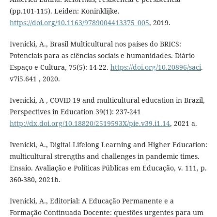
(pp.101-115). Leiden: Koninklijke.
https://doi.org/10.1163/9789004413375_005
, 2019.
Ivenicki, A., Brasil Multicultural nos países do BRICS:
Potenciais para as ciências sociais e humanidades. Diário
Espaço e Cultura, 75(5): 14-22.
https://doi.org/10.20896/saci
.
v7i5.641 , 2020.
Ivenicki, A , COVID-19 and multicultural education in Brazil,
Perspectives in Education 39(1): 237-241
http://dx.doi.org/10.18820/2519593X/pie.v39.i1.14
, 2021 a.
Ivenicki, A., Digital Lifelong Learning and Higher Education:
multicultural strengths and challenges in pandemic times.
Ensaio. Avaliação e Políticas Públicas em Educação, v. 111, p.
360-380, 2021b.
Ivenicki, A., Editorial: A Educação Permanente e a
Formação Continuada Docente: questões urgentes para um