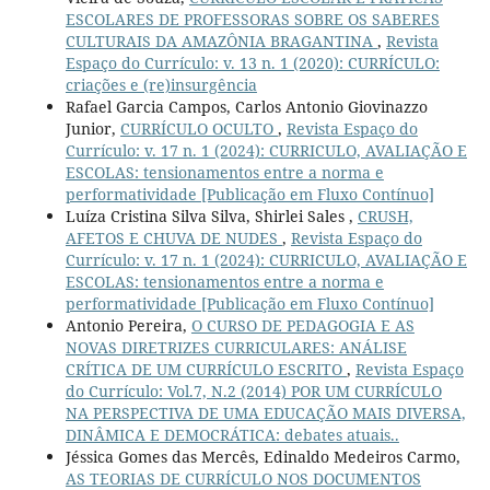
ESCOLARES DE PROFESSORAS SOBRE OS SABERES
CULTURAIS DA AMAZÔNIA BRAGANTINA
,
Revista
Espaço do Currículo: v. 13 n. 1 (2020): CURRÍCULO:
criações e (re)insurgência
Rafael Garcia Campos, Carlos Antonio Giovinazzo
Junior,
CURRÍCULO OCULTO
,
Revista Espaço do
Currículo: v. 17 n. 1 (2024): CURRICULO, AVALIAÇÃO E
ESCOLAS: tensionamentos entre a norma e
performatividade [Publicação em Fluxo Contínuo]
Luíza Cristina Silva Silva, Shirlei Sales ,
CRUSH,
AFETOS E CHUVA DE NUDES
,
Revista Espaço do
Currículo: v. 17 n. 1 (2024): CURRICULO, AVALIAÇÃO E
ESCOLAS: tensionamentos entre a norma e
performatividade [Publicação em Fluxo Contínuo]
Antonio Pereira,
O CURSO DE PEDAGOGIA E AS
NOVAS DIRETRIZES CURRICULARES: ANÁLISE
CRÍTICA DE UM CURRÍCULO ESCRITO
,
Revista Espaço
do Currículo: Vol.7, N.2 (2014) POR UM CURRÍCULO
NA PERSPECTIVA DE UMA EDUCAÇÃO MAIS DIVERSA,
DINÂMICA E DEMOCRÁTICA: debates atuais..
Jéssica Gomes das Mercês, Edinaldo Medeiros Carmo,
AS TEORIAS DE CURRÍCULO NOS DOCUMENTOS