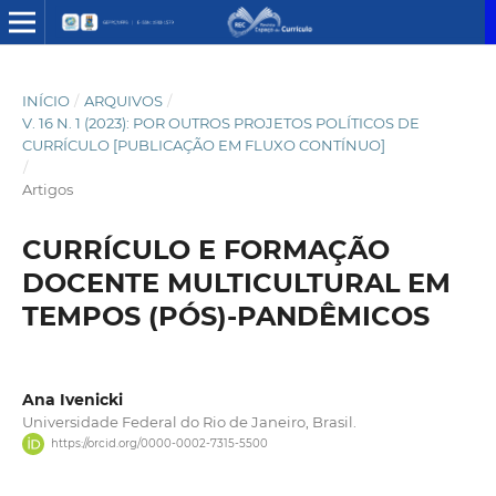
INÍCIO
/
ARQUIVOS
/
V. 16 N. 1 (2023): POR OUTROS PROJETOS POLÍTICOS DE
CURRÍCULO [PUBLICAÇÃO EM FLUXO CONTÍNUO]
/
Artigos
CURRÍCULO E FORMAÇÃO
DOCENTE MULTICULTURAL EM
TEMPOS (PÓS)-PANDÊMICOS
Ana Ivenicki
Universidade Federal do Rio de Janeiro, Brasil.
https://orcid.org/0000-0002-7315-5500