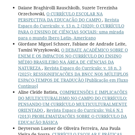
Daiane Braghirolli Rauschkolb, Suzete Terezinha
Orzechowski,
O CURRÍCULO ESCOLAR NA
PERSPECTIVA DA EDUCAÇÃO DO CAMPO
,
Revista
Espaço do Currículo: v. 13 n. 2 (2020): O CURRÍCULO
PARA O ENSINO DE CIÊNCIAS SOCIAIS: uma mirada
para o mundo Ibero Latin- Americano
Giordane Miguel Schnorr, Fabiane de Andrade Leite,
Tamini Wyzykowski,
O DEBATE ACADÊMICO SOBRE O
ENEM E OS IMPACTOS NO CURRÍCULO DO ENSINO
MÉDIO BRASILEIRO NA ÁREA DE CIÊNCIAS DA
NATUREZA
,
Revista Espaço do Currículo: v. 18 n. 3
(2025): RESSIGNIFICAÇÕES DA BNCC NOS MÚLTIPLOS
ESPAÇO-TEMPOS DE TRADUÇÃO [Publicação em Fluxo
Contínuo]
Aline Cleide Batista,
COMPREENSÕES E IMPLICAÇÕES
DO MULTICUTURALISMO NO CAMPO DO CURRÍCULO:
PENSANDO UM CURRÍCULO MULTICULTURALMENTE
ORIENTADO
,
Revista Espaço do Currículo: Vol.6 N.1
(2013) PROBLEMATIZAÇÕES SOBRE O CURRÍCULO DA
EDUCAÇÃO BÁSICA
Deyverson Luener de Oliveira Ferreira, Ana Paula
Vieira de Souza,
CURRÍCULO ESCOLAR E PRÁTICAS