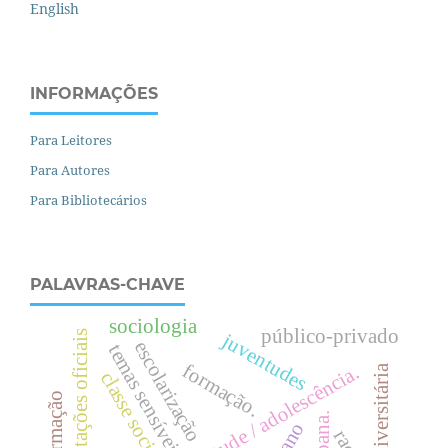
English
INFORMAÇÕES
Para Leitores
Para Autores
Para Bibliotecários
PALAVRAS-CHAVE
sociologia
público-privado
orientações oficiais
juventudes
escolarização
temas sensíveis
formação.
juventude / adolescência.
c
l
a
s
s
e
o
c
i
a
l
bnc-formação
.
s
.