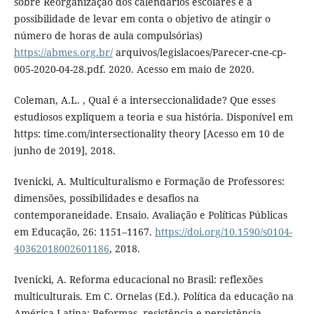
sobre Reorganização dos calendários escolares e a
possibilidade de levar em conta o objetivo de atingir o
número de horas de aula compulsórias)
https://abmes.org.br/
arquivos/legislacoes/Parecer-cne-cp-
005-2020-04-28.pdf. 2020. Acesso em maio de 2020.
Coleman, A.L. , Qual é a interseccionalidade? Que esses
estudiosos expliquem a teoria e sua história. Disponível em
https: time.com/intersectionality theory [Acesso em 10 de
junho de 2019], 2018.
Ivenicki, A. Multiculturalismo e Formação de Professores:
dimensões, possibilidades e desafios na
contemporaneidade. Ensaio. Avaliação e Políticas Públicas
em Educação, 26: 1151–1167.
https://doi.org/10.1590/s0104-
40362018002601186
, 2018.
Ivenicki, A. Reforma educacional no Brasil: reflexões
multiculturais. Em C. Ornelas (Ed.). Política da educação na
América Latina: Reformas, resistência e persistência