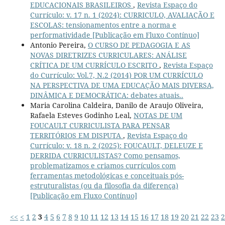
EDUCACIONAIS BRASILEIROS
,
Revista Espaço do
Currículo: v. 17 n. 1 (2024): CURRICULO, AVALIAÇÃO E
ESCOLAS: tensionamentos entre a norma e
performatividade [Publicação em Fluxo Contínuo]
Antonio Pereira,
O CURSO DE PEDAGOGIA E AS
NOVAS DIRETRIZES CURRICULARES: ANÁLISE
CRÍTICA DE UM CURRÍCULO ESCRITO
,
Revista Espaço
do Currículo: Vol.7, N.2 (2014) POR UM CURRÍCULO
NA PERSPECTIVA DE UMA EDUCAÇÃO MAIS DIVERSA,
DINÂMICA E DEMOCRÁTICA: debates atuais..
Maria Carolina Caldeira, Danilo de Araujo Oliveira,
Rafaela Esteves Godinho Leal,
NOTAS DE UM
FOUCAULT CURRICULISTA PARA PENSAR
TERRITÓRIOS EM DISPUTA
,
Revista Espaço do
Currículo: v. 18 n. 2 (2025): FOUCAULT, DELEUZE E
DERRIDA CURRICULISTAS? Como pensamos,
problematizamos e criamos currículos com
ferramentas metodológicas e conceituais pós-
estruturalistas (ou da filosofia da diferença)
[Publicação em Fluxo Contínuo]
<<
<
1
2
3
4
5
6
7
8
9
10
11
12
13
14
15
16
17
18
19
20
21
22
23
2