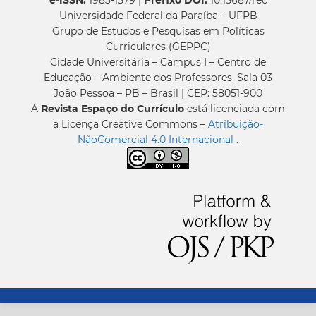
e-ISSN:
1983-1579 |
Prefixo DOI:
10.15687/rec
Universidade Federal da Paraíba – UFPB
Grupo de Estudos e Pesquisas em Políticas
Curriculares (GEPPC)
Cidade Universitária – Campus I – Centro de
Educação – Ambiente dos Professores, Sala 03
João Pessoa – PB – Brasil | CEP: 58051-900
A
Revista Espaço do Currículo
está licenciada com
a Licença Creative Commons –
Atribuição-
NãoComercial 4.0 Internacional
.