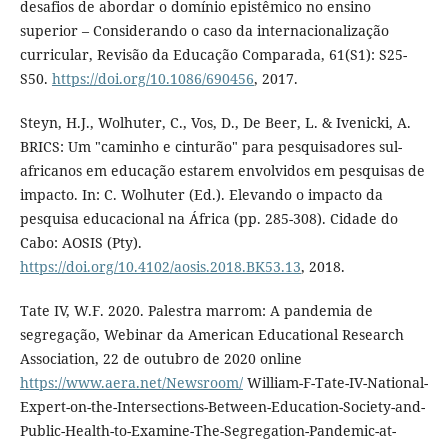
desafios de abordar o domínio epistêmico no ensino
superior – Considerando o caso da internacionalização
curricular, Revisão da Educação Comparada, 61(S1): S25-
S50.
https://doi.org/10.1086/690456
, 2017.
Steyn, H.J., Wolhuter, C., Vos, D., De Beer, L. & Ivenicki, A.
BRICS: Um "caminho e cinturão" para pesquisadores sul-
africanos em educação estarem envolvidos em pesquisas de
impacto. In: C. Wolhuter (Ed.). Elevando o impacto da
pesquisa educacional na África (pp. 285-308). Cidade do
Cabo: AOSIS (Pty).
https://doi.org/10.4102/aosis.2018.BK53.13
, 2018.
Tate IV, W.F. 2020. Palestra marrom: A pandemia de
segregação, Webinar da American Educational Research
Association, 22 de outubro de 2020 online
https://www.aera.net/Newsroom/
William-F-Tate-IV-National-
Expert-on-the-Intersections-Between-Education-Society-and-
Public-Health-to-Examine-The-Segregation-Pandemic-at-