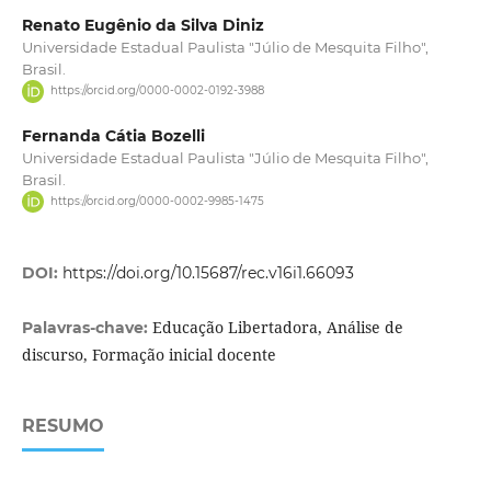
Renato Eugênio da Silva Diniz
Universidade Estadual Paulista "Júlio de Mesquita Filho",
Brasil.
https://orcid.org/0000-0002-0192-3988
Fernanda Cátia Bozelli
Universidade Estadual Paulista "Júlio de Mesquita Filho",
Brasil.
https://orcid.org/0000-0002-9985-1475
DOI:
https://doi.org/10.15687/rec.v16i1.66093
Educação Libertadora, Análise de
Palavras-chave:
discurso, Formação inicial docente
RESUMO