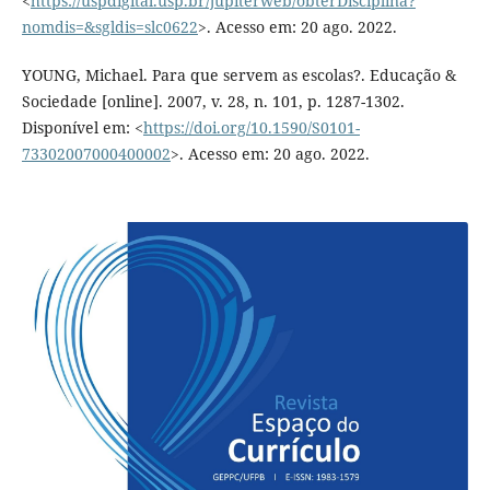
<
https://uspdigital.usp.br/jupiterweb/obterDisciplina?
nomdis=&sgldis=slc0622
>. Acesso em: 20 ago. 2022.
YOUNG, Michael. Para que servem as escolas?. Educação &
Sociedade [online]. 2007, v. 28, n. 101, p. 1287-1302.
Disponível em: <
https://doi.org/10.1590/S0101-
73302007000400002
>. Acesso em: 20 ago. 2022.