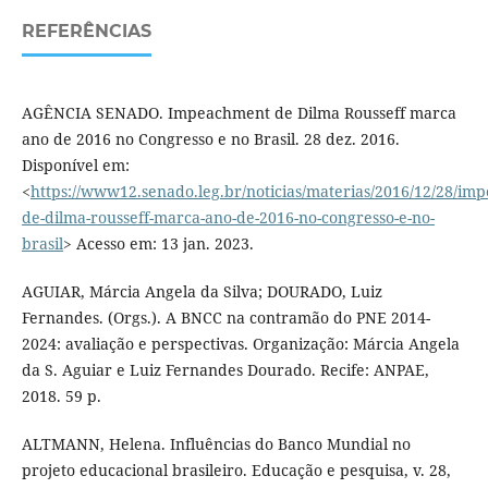
REFERÊNCIAS
AGÊNCIA SENADO. Impeachment de Dilma Rousseff marca
ano de 2016 no Congresso e no Brasil. 28 dez. 2016.
Disponível em:
<
https://www12.senado.leg.br/noticias/materias/2016/12/28/im
de-dilma-rousseff-marca-ano-de-2016-no-congresso-e-no-
brasil
> Acesso em: 13 jan. 2023.
AGUIAR, Márcia Angela da Silva; DOURADO, Luiz
Fernandes. (Orgs.). A BNCC na contramão do PNE 2014-
2024: avaliação e perspectivas. Organização: Márcia Angela
da S. Aguiar e Luiz Fernandes Dourado. Recife: ANPAE,
2018. 59 p.
ALTMANN, Helena. Influências do Banco Mundial no
projeto educacional brasileiro. Educação e pesquisa, v. 28,