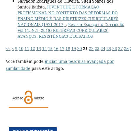
Salvador Rodrigues de Oliveira, Sueli Soares dos
Santos Batista,
JUVENTUDE E FORMAÇÃO
PROFISSIONAL NO CONTEXTO DAS REFORMAS DO
ENSINO MÉDIO E DAS DIRETRIZES CURRICULARES
NACIONAIS (1971-2017)
,
Revista Espaço do Currículo:
Vol.11, N.1 (2018) REFORMAS CURRICULARES:
AVANÇOS, RESISTÊNCIAS E DESAFIOS
<<
<
9
10
11
12
13
14
15
16
17
18
19
20
21
22
23
24
25
26
27
28
Você também pode
iniciar uma pesquisa avançada por
similaridade
para este artigo.