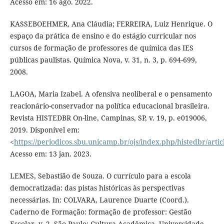
Acesso em: 16 ago. 2022.
KASSEBOEHMER, Ana Cláudia; FERREIRA, Luiz Henrique. O
espaço da prática de ensino e do estágio curricular nos
cursos de formação de professores de química das IES
públicas paulistas. Química Nova, v. 31, n. 3, p. 694-699,
2008.
LAGOA, Maria Izabel. A ofensiva neoliberal e o pensamento
reacionário-conservador na política educacional brasileira.
Revista HISTEDBR On-line, Campinas, SP, v. 19, p. e019006,
2019. Disponível em:
<
https://periodicos.sbu.unicamp.br/ojs/index.php/histedbr/arti
Acesso em: 13 jan. 2023.
LEMES, Sebastião de Souza. O currículo para a escola
democratizada: das pistas históricas às perspectivas
necessárias. In: COLVARA, Laurence Duarte (Coord.).
Caderno de Formação: formação de professor: Gestão
Escolar, v. 2. São Paulo: Cultura Acadêmica, Universidade