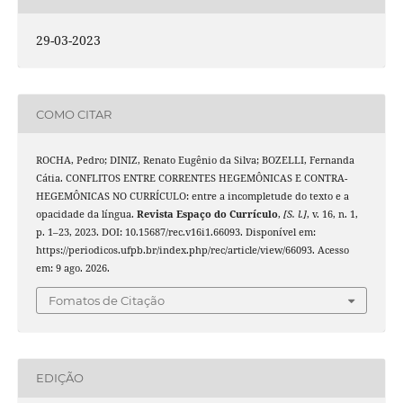
29-03-2023
COMO CITAR
ROCHA, Pedro; DINIZ, Renato Eugênio da Silva; BOZELLI, Fernanda
Cátia. CONFLITOS ENTRE CORRENTES HEGEMÔNICAS E CONTRA-
HEGEMÔNICAS NO CURRÍCULO: entre a incompletude do texto e a
opacidade da língua.
Revista Espaço do Currículo
,
[S. l.]
, v. 16, n. 1,
p. 1–23, 2023. DOI: 10.15687/rec.v16i1.66093. Disponível em:
https://periodicos.ufpb.br/index.php/rec/article/view/66093. Acesso
em: 9 ago. 2026.
Fomatos de Citação
EDIÇÃO