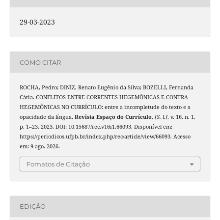
29-03-2023
COMO CITAR
ROCHA, Pedro; DINIZ, Renato Eugênio da Silva; BOZELLI, Fernanda
Cátia. CONFLITOS ENTRE CORRENTES HEGEMÔNICAS E CONTRA-
HEGEMÔNICAS NO CURRÍCULO: entre a incompletude do texto e a
opacidade da língua.
Revista Espaço do Currículo
,
[S. l.]
, v. 16, n. 1,
p. 1–23, 2023. DOI: 10.15687/rec.v16i1.66093. Disponível em:
https://periodicos.ufpb.br/index.php/rec/article/view/66093. Acesso
em: 9 ago. 2026.
Fomatos de Citação
EDIÇÃO