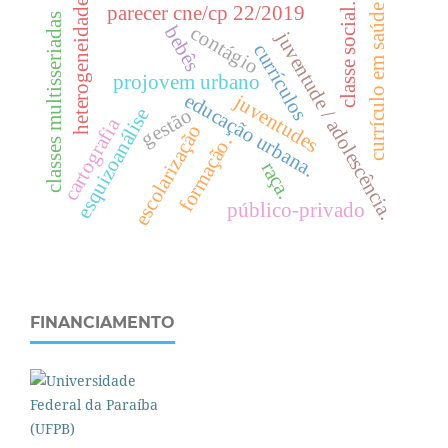
heterogeneidade
.
parecer cne/cp 22/2019
currículo em saúde
classes multisseriadas
contágio
bebês
juventude / adolescência.
currículos
c
l
a
s
s
e
s
o
c
i
a
l
projovem urbano
e
d
u
c
a
ç
ã
o
r
b
a
n
a
juventudes
gestão
esquizoanálise
cartografia
escolarização
u
.
formação.
raça.
público-privado
FINANCIAMENTO