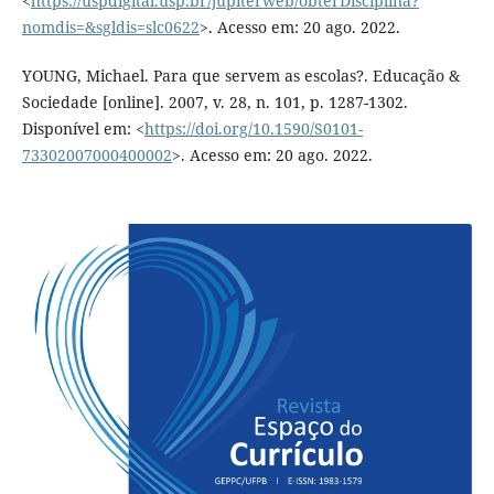
<
https://uspdigital.usp.br/jupiterweb/obterDisciplina?
nomdis=&sgldis=slc0622
>. Acesso em: 20 ago. 2022.
YOUNG, Michael. Para que servem as escolas?. Educação &
Sociedade [online]. 2007, v. 28, n. 101, p. 1287-1302.
Disponível em: <
https://doi.org/10.1590/S0101-
73302007000400002
>. Acesso em: 20 ago. 2022.