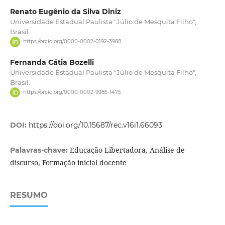
Renato Eugênio da Silva Diniz
Universidade Estadual Paulista "Júlio de Mesquita Filho",
Brasil.
https://orcid.org/0000-0002-0192-3988
Fernanda Cátia Bozelli
Universidade Estadual Paulista "Júlio de Mesquita Filho",
Brasil.
https://orcid.org/0000-0002-9985-1475
DOI:
https://doi.org/10.15687/rec.v16i1.66093
Educação Libertadora, Análise de
Palavras-chave:
discurso, Formação inicial docente
RESUMO