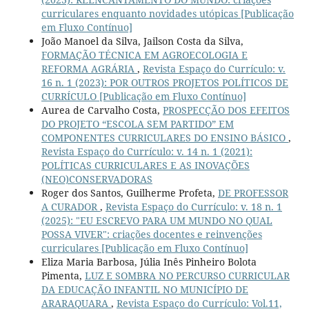
curriculares enquanto novidades utópicas [Publicação
em Fluxo Contínuo]
João Manoel da Silva, Jailson Costa da Silva,
FORMAÇÃO TÉCNICA EM AGROECOLOGIA E
REFORMA AGRÁRIA
,
Revista Espaço do Currículo: v.
16 n. 1 (2023): POR OUTROS PROJETOS POLÍTICOS DE
CURRÍCULO [Publicação em Fluxo Contínuo]
Aurea de Carvalho Costa,
PROSPECÇÃO DOS EFEITOS
DO PROJETO “ESCOLA SEM PARTIDO” EM
COMPONENTES CURRICULARES DO ENSINO BÁSICO
,
Revista Espaço do Currículo: v. 14 n. 1 (2021):
POLÍTICAS CURRICULARES E AS INOVAÇÕES
(NEO)CONSERVADORAS
Roger dos Santos, Guilherme Profeta,
DE PROFESSOR
A CURADOR
,
Revista Espaço do Currículo: v. 18 n. 1
(2025): "EU ESCREVO PARA UM MUNDO NO QUAL
POSSA VIVER": criações docentes e reinvenções
curriculares [Publicação em Fluxo Contínuo]
Eliza Maria Barbosa, Júlia Inês Pinheiro Bolota
Pimenta,
LUZ E SOMBRA NO PERCURSO CURRICULAR
DA EDUCAÇÃO INFANTIL NO MUNICÍPIO DE
ARARAQUARA
,
Revista Espaço do Currículo: Vol.11,