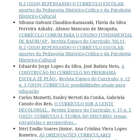
N.2 (2018) REPENSANDO O CURRÍCULO ESCOLAR:
aportes da Pedagogia Histórico-Crítica e da Psicologia
Histórico-Cultural
Silvana Galvani Claudino-Kamazaki, Flávia da Silva
Ferreira Asbahr, Afonso Mancuso de Mesquita,
CURRÍCULO COMUM PARA O ENSINO FUNDAMENTAL
DE BAURU-SP
,
Revista Espaço do Currículo: Vol.11,
N.2 (2018) REPENSANDO O CURRÍCULO ESCOLAR:
aportes da Pedagogia Histórico-Crítica e da Psicologia
Histórico-Cultural
Eduardo Jorge Lopes da Silva, José Batista Neto,
A
CONSTRUÇÃO DO CURRÍCULO NO PROGRAMA
ESCOLA ZÉ PEÃO
,
Revista Espaço do Currículo: v. 12
n. 1 (2019): CURRÍCULO: possibilidades atuais para
educação
Carlos Mometti, Fanley Bertoti da Cunha, Gabriela
Canuto dos Reis,
O CURRÍCULO SOB A LENTE
DECOLONIAL
,
Revista Espaço do Currículo: v. 15 n. 2
(2022): CURRÍCULO E TEORIA DO DISCURSO: temas,
estratégias e perspectivas...
Néri Emílio Soares Júnior, Ana Cristina Viera Lopes
Romeiro,
AS ORIENTAÇÕES CURRICULARES