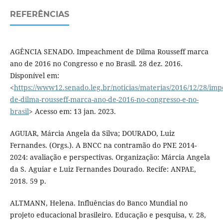
REFERÊNCIAS
AGÊNCIA SENADO. Impeachment de Dilma Rousseff marca
ano de 2016 no Congresso e no Brasil. 28 dez. 2016.
Disponível em:
<
https://www12.senado.leg.br/noticias/materias/2016/12/28/im
de-dilma-rousseff-marca-ano-de-2016-no-congresso-e-no-
brasil
> Acesso em: 13 jan. 2023.
AGUIAR, Márcia Angela da Silva; DOURADO, Luiz
Fernandes. (Orgs.). A BNCC na contramão do PNE 2014-
2024: avaliação e perspectivas. Organização: Márcia Angela
da S. Aguiar e Luiz Fernandes Dourado. Recife: ANPAE,
2018. 59 p.
ALTMANN, Helena. Influências do Banco Mundial no
projeto educacional brasileiro. Educação e pesquisa, v. 28,