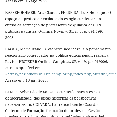
Acesso em: 16 ago. 2022.
KASSEBOEHMER, Ana Cláudia; FERREIRA, Luiz Henrique. O
espaço da prática de ensino e do estágio curricular nos
cursos de formação de professores de química das IES
públicas paulistas. Química Nova, v. 31, n. 3, p. 694-699,
2008.
LAGOA, Maria Izabel. A ofensiva neoliberal e o pensamento
reacionário-conservador na política educacional brasileira.
Revista HISTEDBR On-line, Campinas, SP, v. 19, p. e019006,
2019. Disponível em:
<
https://periodicos.sbu.unicamp.br/ojs/index.php/histedbr/arti
Acesso em: 13 jan. 2023.
LEMES, Sebastião de Souza. O currículo para a escola
democratizada: das pistas históricas às perspectivas
necessárias. In: COLVARA, Laurence Duarte (Coord.).
Caderno de Formação: formação de professor: Gestão
Escolar, v. 2. São Paulo: Cultura Acadêmica, Universidade