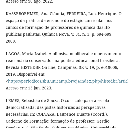
Acesso em: 16 ago. 2022.
KASSEBOEHMER, Ana Cláudia; FERREIRA, Luiz Henrique. O
espaço da prática de ensino e do estágio curricular nos
cursos de formação de professores de química das IES
públicas paulistas. Química Nova, v. 31, n. 3, p. 694-699,
2008.
LAGOA, Maria Izabel. A ofensiva neoliberal e o pensamento
reacionário-conservador na política educacional brasileira.
Revista HISTEDBR On-line, Campinas, SP, v. 19, p. e019006,
2019. Disponível em:
<
https://periodicos.sbu.unicamp.br/ojs/index.php/histedbr/arti
Acesso em: 13 jan. 2023.
LEMES, Sebastião de Souza. O currículo para a escola
democratizada: das pistas históricas às perspectivas
necessárias. In: COLVARA, Laurence Duarte (Coord.).
Caderno de Formação: formação de professor: Gestão
Escolar, v. 2. São Paulo: Cultura Acadêmica, Universidade