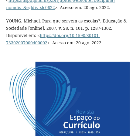
<
https://uspdigital.usp.br/jupiterweb/obterDisciplina?
nomdis=&sgldis=slc0622
>. Acesso em: 20 ago. 2022.
YOUNG, Michael. Para que servem as escolas?. Educação &
Sociedade [online]. 2007, v. 28, n. 101, p. 1287-1302.
Disponível em: <
https://doi.org/10.1590/S0101-
73302007000400002
>. Acesso em: 20 ago. 2022.