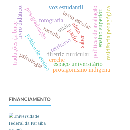
voz estudantil
livro didático.
políticas de avaliação
residência pedagógica
pós-graduação
.
texto escolar
fotografia.
mídia
afeto
traduções da bncc
resenha
parfor
e
n
s
i
n
o
s
u
p
e
r
i
o
r
prática de ensino
saber
território
psicologia
diretriz curricular
creche
espaço universitário
protagonismo indígena
FINANCIAMENTO