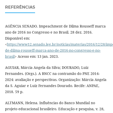
REFERÊNCIAS
AGÊNCIA SENADO. Impeachment de Dilma Rousseff marca
ano de 2016 no Congresso e no Brasil. 28 dez. 2016.
Disponível em:
<
https://www12.senado.leg.br/noticias/materias/2016/12/28/im
de-dilma-rousseff-marca-ano-de-2016-no-congresso-e-no-
brasil
> Acesso em: 13 jan. 2023.
AGUIAR, Márcia Angela da Silva; DOURADO, Luiz
Fernandes. (Orgs.). A BNCC na contramão do PNE 2014-
2024: avaliação e perspectivas. Organização: Márcia Angela
da S. Aguiar e Luiz Fernandes Dourado. Recife: ANPAE,
2018. 59 p.
ALTMANN, Helena. Influências do Banco Mundial no
projeto educacional brasileiro. Educação e pesquisa, v. 28,