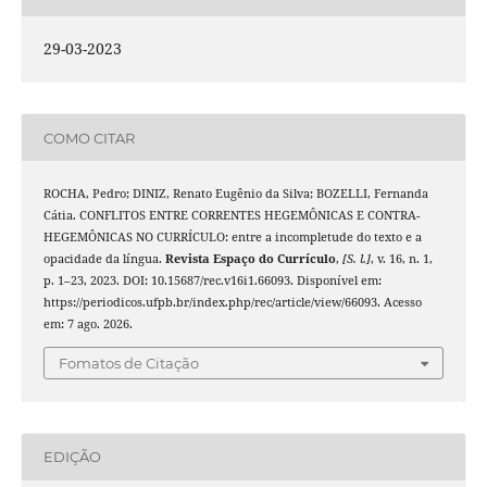
29-03-2023
COMO CITAR
ROCHA, Pedro; DINIZ, Renato Eugênio da Silva; BOZELLI, Fernanda
Cátia. CONFLITOS ENTRE CORRENTES HEGEMÔNICAS E CONTRA-
HEGEMÔNICAS NO CURRÍCULO: entre a incompletude do texto e a
opacidade da língua.
Revista Espaço do Currículo
,
[S. l.]
, v. 16, n. 1,
p. 1–23, 2023. DOI: 10.15687/rec.v16i1.66093. Disponível em:
https://periodicos.ufpb.br/index.php/rec/article/view/66093. Acesso
em: 7 ago. 2026.
Fomatos de Citação
EDIÇÃO