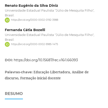
Renato Eugênio da Silva Diniz
Universidade Estadual Paulista "Júlio de Mesquita Filho",
Brasil.
https://orcid.org/0000-0002-0192-3988
Fernanda Cátia Bozelli
Universidade Estadual Paulista "Júlio de Mesquita Filho",
Brasil.
https://orcid.org/0000-0002-9985-1475
DOI:
https://doi.org/10.15687/rec.v16i1.66093
Educação Libertadora, Análise de
Palavras-chave:
discurso, Formação inicial docente
RESUMO