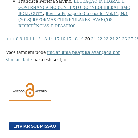
Francisca Pereira Salvino,
EDUCAÇÃO INTEGRAL E
GOVERNANÇA NO CONTEXTO DO “NEOLIBERALISMO
ROLL-OUT”
,
Revista Espaço do Currículo: Vol.11, N.1
(2018) REFORMAS CURRICULARES: AVANÇOS,
RESISTÊNCIAS E DESAFIOS
<<
<
8
9
10
11
12
13
14
15
16
17
18
19
20
21
22
23
24
25
26
27
2
Você também pode
iniciar uma pesquisa avançada por
similaridade
para este artigo.
ENVIAR SUBMISSÃO