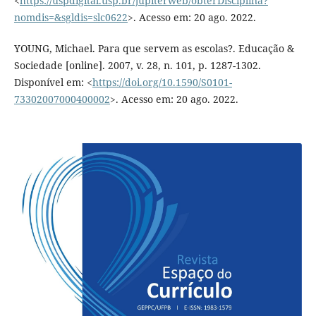
<
https://uspdigital.usp.br/jupiterweb/obterDisciplina?
nomdis=&sgldis=slc0622
>. Acesso em: 20 ago. 2022.
YOUNG, Michael. Para que servem as escolas?. Educação &
Sociedade [online]. 2007, v. 28, n. 101, p. 1287-1302.
Disponível em: <
https://doi.org/10.1590/S0101-
73302007000400002
>. Acesso em: 20 ago. 2022.