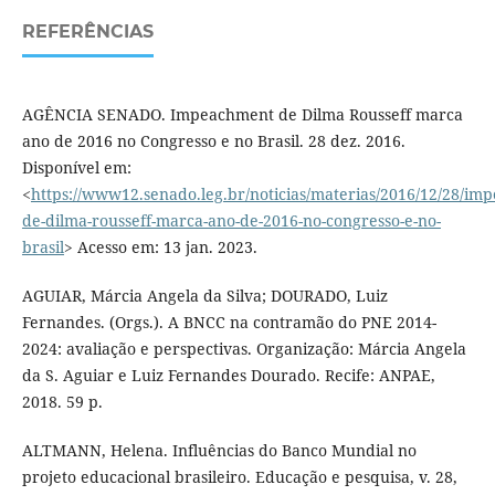
REFERÊNCIAS
AGÊNCIA SENADO. Impeachment de Dilma Rousseff marca
ano de 2016 no Congresso e no Brasil. 28 dez. 2016.
Disponível em:
<
https://www12.senado.leg.br/noticias/materias/2016/12/28/im
de-dilma-rousseff-marca-ano-de-2016-no-congresso-e-no-
brasil
> Acesso em: 13 jan. 2023.
AGUIAR, Márcia Angela da Silva; DOURADO, Luiz
Fernandes. (Orgs.). A BNCC na contramão do PNE 2014-
2024: avaliação e perspectivas. Organização: Márcia Angela
da S. Aguiar e Luiz Fernandes Dourado. Recife: ANPAE,
2018. 59 p.
ALTMANN, Helena. Influências do Banco Mundial no
projeto educacional brasileiro. Educação e pesquisa, v. 28,