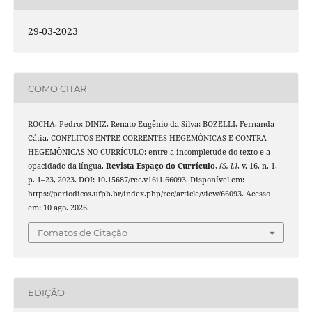
29-03-2023
COMO CITAR
ROCHA, Pedro; DINIZ, Renato Eugênio da Silva; BOZELLI, Fernanda
Cátia. CONFLITOS ENTRE CORRENTES HEGEMÔNICAS E CONTRA-
HEGEMÔNICAS NO CURRÍCULO: entre a incompletude do texto e a
opacidade da língua.
Revista Espaço do Currículo
,
[S. l.]
, v. 16, n. 1,
p. 1–23, 2023. DOI: 10.15687/rec.v16i1.66093. Disponível em:
https://periodicos.ufpb.br/index.php/rec/article/view/66093. Acesso
em: 10 ago. 2026.
Fomatos de Citação
EDIÇÃO