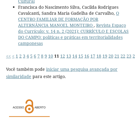
Cultural
Francisca do Nascimento Silva, Cacilda Rodrigues
Cavalcanti, Sandra Maria Gadelha de Carvalho,
O
CENTRO FAMILIAR DE FORMAÇÃO POR
ALTERNÂNCIA MANOEL MONTEIRO
,
Revista Espaço
do Currículo: v. 14 n. 2 (2021): CURRÍCULO E ESCOLAS
DO CAMPO: políticas e práticas em territorialidades
camponesas
<<
<
1
2
3
4
5
6
7
8
9
10
11
12
13
14
15
16
17
18
19
20
21
22
23
2
Você também pode
iniciar uma pesquisa avançada por
similaridade
para este artigo.