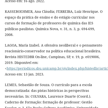
Acesso em: 16 ago. 2022.
KASSEBOEHMER, Ana Cláudia; FERREIRA, Luiz Henrique. O
espaço da prática de ensino e do estágio curricular nos
cursos de formação de professores de química das IES
públicas paulistas. Química Nova, v. 31, n. 3, p. 694-699,
2008.
LAGOA, Maria Izabel. A ofensiva neoliberal e o pensamento
reacionário-conservador na política educacional brasileira.
Revista HISTEDBR On-line, Campinas, SP, v. 19, p. e019006,
2019. Disponível em:
<
https://periodicos.sbu.unicamp.br/ojs/index.php/histedbr/arti
Acesso em: 13 jan. 2023.
LEMES, Sebastião de Souza. O currículo para a escola
democratizada: das pistas históricas às perspectivas
necessárias. In: COLVARA, Laurence Duarte (Coord.).
Caderno de Formação: formação de professor: Gestão
Escolar, v. 2. São Paulo: Cultura Acadêmica, Universidade