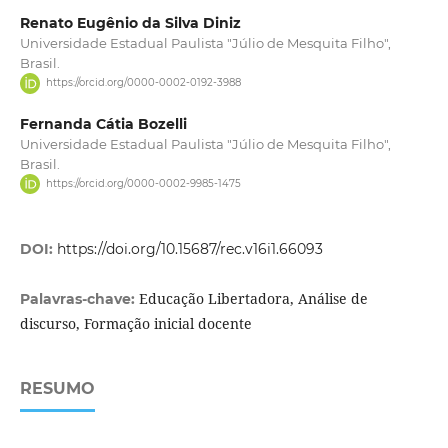
Renato Eugênio da Silva Diniz
Universidade Estadual Paulista "Júlio de Mesquita Filho",
Brasil.
https://orcid.org/0000-0002-0192-3988
Fernanda Cátia Bozelli
Universidade Estadual Paulista "Júlio de Mesquita Filho",
Brasil.
https://orcid.org/0000-0002-9985-1475
DOI:
https://doi.org/10.15687/rec.v16i1.66093
Educação Libertadora, Análise de
Palavras-chave:
discurso, Formação inicial docente
RESUMO