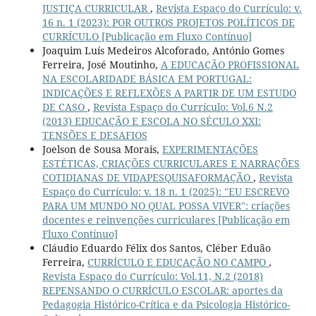
JUSTIÇA CURRICULAR
,
Revista Espaço do Currículo: v.
16 n. 1 (2023): POR OUTROS PROJETOS POLÍTICOS DE
CURRÍCULO [Publicação em Fluxo Contínuo]
Joaquim Luís Medeiros Alcoforado, António Gomes
Ferreira, José Moutinho,
A EDUCAÇÃO PROFISSIONAL
NA ESCOLARIDADE BÁSICA EM PORTUGAL:
INDICAÇÕES E REFLEXÕES A PARTIR DE UM ESTUDO
DE CASO
,
Revista Espaço do Currículo: Vol.6 N.2
(2013) EDUCAÇÃO E ESCOLA NO SÉCULO XXI:
TENSÕES E DESAFIOS
Joelson de Sousa Morais,
EXPERIMENTAÇÕES
ESTÉTICAS, CRIAÇÕES CURRICULARES E NARRAÇÕES
COTIDIANAS DE VIDAPESQUISAFORMAÇÃO
,
Revista
Espaço do Currículo: v. 18 n. 1 (2025): "EU ESCREVO
PARA UM MUNDO NO QUAL POSSA VIVER": criações
docentes e reinvenções curriculares [Publicação em
Fluxo Contínuo]
Cláudio Eduardo Félix dos Santos, Cléber Eduão
Ferreira,
CURRÍCULO E EDUCAÇÃO NO CAMPO
,
Revista Espaço do Currículo: Vol.11, N.2 (2018)
REPENSANDO O CURRÍCULO ESCOLAR: aportes da
Pedagogia Histórico-Crítica e da Psicologia Histórico-