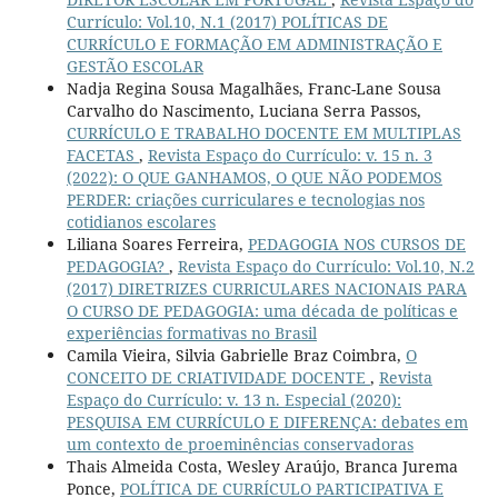
Currículo: Vol.10, N.1 (2017) POLÍTICAS DE
CURRÍCULO E FORMAÇÃO EM ADMINISTRAÇÃO E
GESTÃO ESCOLAR
Nadja Regina Sousa Magalhães, Franc-Lane Sousa
Carvalho do Nascimento, Luciana Serra Passos,
CURRÍCULO E TRABALHO DOCENTE EM MULTIPLAS
FACETAS
,
Revista Espaço do Currículo: v. 15 n. 3
(2022): O QUE GANHAMOS, O QUE NÃO PODEMOS
PERDER: criações curriculares e tecnologias nos
cotidianos escolares
Liliana Soares Ferreira,
PEDAGOGIA NOS CURSOS DE
PEDAGOGIA?
,
Revista Espaço do Currículo: Vol.10, N.2
(2017) DIRETRIZES CURRICULARES NACIONAIS PARA
O CURSO DE PEDAGOGIA: uma década de políticas e
experiências formativas no Brasil
Camila Vieira, Silvia Gabrielle Braz Coimbra,
O
CONCEITO DE CRIATIVIDADE DOCENTE
,
Revista
Espaço do Currículo: v. 13 n. Especial (2020):
PESQUISA EM CURRÍCULO E DIFERENÇA: debates em
um contexto de proeminências conservadoras
Thais Almeida Costa, Wesley Araújo, Branca Jurema
Ponce,
POLÍTICA DE CURRÍCULO PARTICIPATIVA E