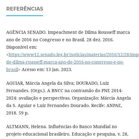
REFERÊNCIAS
AGÊNCIA SENADO. Impeachment de Dilma Rousseff marca
ano de 2016 no Congresso e no Brasil. 28 dez. 2016.
Disponível em:
<
https://www12.senado.leg.br/noticias/materias/2016/12/28/im
de-dilma-rousseff-marca-ano-de-2016-no-congresso-e-no-
brasil
> Acesso em: 13 jan. 2023.
AGUIAR, Márcia Angela da Silva; DOURADO, Luiz
Fernandes. (Orgs.). A BNCC na contramão do PNE 2014-
2024: avaliação e perspectivas. Organização: Márcia Angela
da S. Aguiar e Luiz Fernandes Dourado. Recife: ANPAE,
2018. 59 p.
ALTMANN, Helena. Influências do Banco Mundial no
projeto educacional brasileiro. Educação e pesquisa, v. 28,