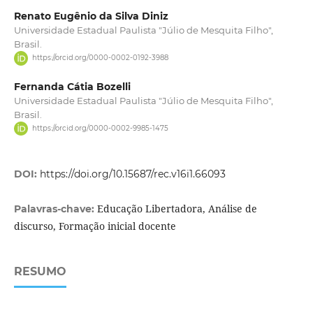
Renato Eugênio da Silva Diniz
Universidade Estadual Paulista "Júlio de Mesquita Filho",
Brasil.
https://orcid.org/0000-0002-0192-3988
Fernanda Cátia Bozelli
Universidade Estadual Paulista "Júlio de Mesquita Filho",
Brasil.
https://orcid.org/0000-0002-9985-1475
DOI:
https://doi.org/10.15687/rec.v16i1.66093
Educação Libertadora, Análise de
Palavras-chave:
discurso, Formação inicial docente
RESUMO