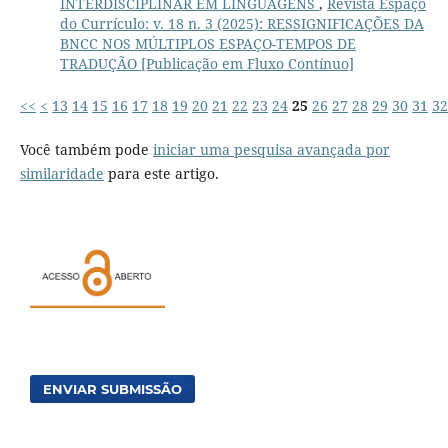
INTERDISCIPLINAR EM LINGUAGENS
,
Revista Espaço
do Currículo: v. 18 n. 3 (2025): RESSIGNIFICAÇÕES DA
BNCC NOS MÚLTIPLOS ESPAÇO-TEMPOS DE
TRADUÇÃO [Publicação em Fluxo Contínuo]
<<
<
13
14
15
16
17
18
19
20
21
22
23
24
25
26
27
28
29
30
31
32
Você também pode
iniciar uma pesquisa avançada por
similaridade
para este artigo.
ENVIAR SUBMISSÃO