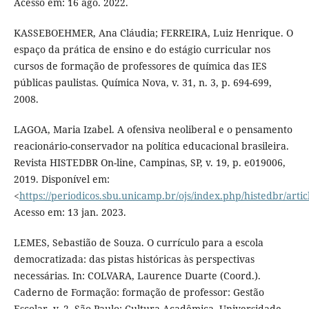
Acesso em: 16 ago. 2022.
KASSEBOEHMER, Ana Cláudia; FERREIRA, Luiz Henrique. O
espaço da prática de ensino e do estágio curricular nos
cursos de formação de professores de química das IES
públicas paulistas. Química Nova, v. 31, n. 3, p. 694-699,
2008.
LAGOA, Maria Izabel. A ofensiva neoliberal e o pensamento
reacionário-conservador na política educacional brasileira.
Revista HISTEDBR On-line, Campinas, SP, v. 19, p. e019006,
2019. Disponível em:
<
https://periodicos.sbu.unicamp.br/ojs/index.php/histedbr/arti
Acesso em: 13 jan. 2023.
LEMES, Sebastião de Souza. O currículo para a escola
democratizada: das pistas históricas às perspectivas
necessárias. In: COLVARA, Laurence Duarte (Coord.).
Caderno de Formação: formação de professor: Gestão
Escolar, v. 2. São Paulo: Cultura Acadêmica, Universidade