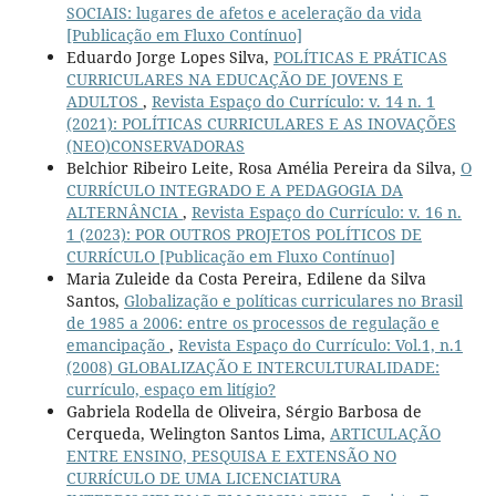
SOCIAIS: lugares de afetos e aceleração da vida
[Publicação em Fluxo Contínuo]
Eduardo Jorge Lopes Silva,
POLÍTICAS E PRÁTICAS
CURRICULARES NA EDUCAÇÃO DE JOVENS E
ADULTOS
,
Revista Espaço do Currículo: v. 14 n. 1
(2021): POLÍTICAS CURRICULARES E AS INOVAÇÕES
(NEO)CONSERVADORAS
Belchior Ribeiro Leite, Rosa Amélia Pereira da Silva,
O
CURRÍCULO INTEGRADO E A PEDAGOGIA DA
ALTERNÂNCIA
,
Revista Espaço do Currículo: v. 16 n.
1 (2023): POR OUTROS PROJETOS POLÍTICOS DE
CURRÍCULO [Publicação em Fluxo Contínuo]
Maria Zuleide da Costa Pereira, Edilene da Silva
Santos,
Globalização e políticas curriculares no Brasil
de 1985 a 2006: entre os processos de regulação e
emancipação
,
Revista Espaço do Currículo: Vol.1, n.1
(2008) GLOBALIZAÇÃO E INTERCULTURALIDADE:
currículo, espaço em litígio?
Gabriela Rodella de Oliveira, Sérgio Barbosa de
Cerqueda, Welington Santos Lima,
ARTICULAÇÃO
ENTRE ENSINO, PESQUISA E EXTENSÃO NO
CURRÍCULO DE UMA LICENCIATURA