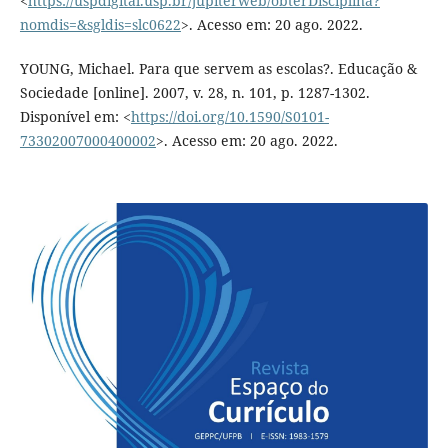
<
https://uspdigital.usp.br/jupiterweb/obterDisciplina?
nomdis=&sgldis=slc0622
>. Acesso em: 20 ago. 2022.
YOUNG, Michael. Para que servem as escolas?. Educação &
Sociedade [online]. 2007, v. 28, n. 101, p. 1287-1302.
Disponível em: <
https://doi.org/10.1590/S0101-
73302007000400002
>. Acesso em: 20 ago. 2022.