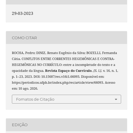
29-03-2023
COMO CITAR
ROCHA, Pedro; DINIZ, Renato Eugênio da Silva; BOZELLI, Fernanda
Cátia. CONFLITOS ENTRE CORRENTES HEGEMÔNICAS E CONTRA-
HEGEMÔNICAS NO CURRÍCULO: entre a incompletude do texto e a
opacidade da língua.
Revista Espaço do Currículo
,
[S. l.]
, v. 16, n. 1,
p. 1–23, 2023. DOI: 10.15687/rec.v16i1.66093. Disponível em:
https://periodicos.ufpb.br/index.php/rec/article/view/66093. Acesso
em: 10 ago. 2026.
Fomatos de Citação
EDIÇÃO