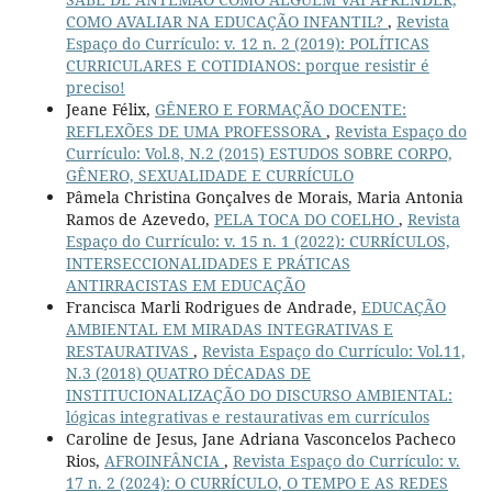
COMO AVALIAR NA EDUCAÇÃO INFANTIL?
,
Revista
Espaço do Currículo: v. 12 n. 2 (2019): POLÍTICAS
CURRICULARES E COTIDIANOS: porque resistir é
preciso!
Jeane Félix,
GÊNERO E FORMAÇÃO DOCENTE:
REFLEXÕES DE UMA PROFESSORA
,
Revista Espaço do
Currículo: Vol.8, N.2 (2015) ESTUDOS SOBRE CORPO,
GÊNERO, SEXUALIDADE E CURRÍCULO
Pâmela Christina Gonçalves de Morais, Maria Antonia
Ramos de Azevedo,
PELA TOCA DO COELHO
,
Revista
Espaço do Currículo: v. 15 n. 1 (2022): CURRÍCULOS,
INTERSECCIONALIDADES E PRÁTICAS
ANTIRRACISTAS EM EDUCAÇÃO
Francisca Marli Rodrigues de Andrade,
EDUCAÇÃO
AMBIENTAL EM MIRADAS INTEGRATIVAS E
RESTAURATIVAS
,
Revista Espaço do Currículo: Vol.11,
N.3 (2018) QUATRO DÉCADAS DE
INSTITUCIONALIZAÇÃO DO DISCURSO AMBIENTAL:
lógicas integrativas e restaurativas em currículos
Caroline de Jesus, Jane Adriana Vasconcelos Pacheco
Rios,
AFROINFÂNCIA
,
Revista Espaço do Currículo: v.
17 n. 2 (2024): O CURRÍCULO, O TEMPO E AS REDES