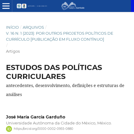
INÍCIO
/
ARQUIVOS
/
V. 16 N. 1 (2023): POR OUTROS PROJETOS POLÍTICOS DE
CURRÍCULO [PUBLICAÇÃO EM FLUXO CONTÍNUO]
/
Artigos
ESTUDOS DAS POLÍTICAS
CURRICULARES
antecedentes, desenvolvimento, definições e estruturas de
análises
José María García Garduño
Universidade Autônoma da Cidade do México, México.
https://orcid.org/0000-0002-0955-0880