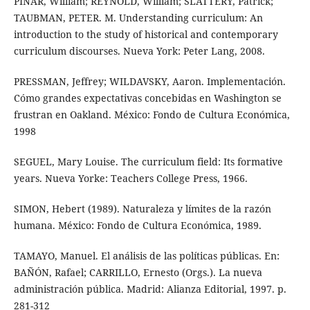
PINAR, William; REYNOLD, William; SLATTERY, Patrick;
TAUBMAN, PETER. M. Understanding curriculum: An
introduction to the study of historical and contemporary
curriculum discourses. Nueva York: Peter Lang, 2008.
PRESSMAN, Jeffrey; WILDAVSKY, Aaron. Implementación.
Cómo grandes expectativas concebidas en Washington se
frustran en Oakland. México: Fondo de Cultura Económica,
1998
SEGUEL, Mary Louise. The curriculum field: Its formative
years. Nueva Yorke: Teachers College Press, 1966.
SIMON, Hebert (1989). Naturaleza y límites de la razón
humana. México: Fondo de Cultura Económica, 1989.
TAMAYO, Manuel. El análisis de las políticas públicas. En:
BAÑÓN, Rafael; CARRILLO, Ernesto (Orgs.). La nueva
administración pública. Madrid: Alianza Editorial, 1997. p.
281-312