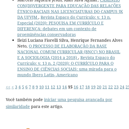
CON(DI)VERGENTE PARA EDUCAÇÃO DAS RELAÇÕES
ÉTNICO-RACIAIS NAS LICENCIATURAS DO CAMPUS JK
DA UFVJM
,
Revista Espaço do Currículo: v. 13 n.
Especial (2020): PESQUISA EM CURRÍCULO E
DIFERENÇA: debates em um contexto de
proeminências conservadoras
Ileizi Luciana Fiorelli Silva, Henrique Fernandes Alves
Neto,
O PROCESSO DE ELABORAÇÃO DA BASE
NACIONAL COMUM CURRICULAR (BNCC) NO BRASIL
E A SOCIOLOGIA (2014 a 2018)
,
Revista Espaço do
Currículo: v. 13 n. 2 (2020): O CURRÍCULO PARA O
ENSINO DE CIÊNCIAS SOCIAIS: uma mirada para o
mundo Ibero Latin- Americano
<<
<
3
4
5
6
7
8
9
10
11
12
13
14
15
16
17
18
19
20
21
22
23
24
2
Você também pode
iniciar uma pesquisa avançada por
similaridade
para este artigo.