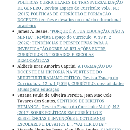
POLÍTICAS CURRICULARES DE TRANSVERSALIZAÇÃO
DE GÊNERO
,
Revista Espaço do Currículo: Vol.8, N.3
(2015) POLÍTICAS DE CURRÍCULO E FORMAÇÃO
DOCENTE: tensões e desafios no cenário educacional
brasileiro
James A. Beane,
“PORQUE É A TUA EDUCAÇÃO, NÃO A
MINHA”
,
Revista Espaço do Currículo: v. 19 n. 2
(2026): TENDÊNCIAS E PERSPECTIVAS PARA A
INVESTIGAÇÃO SOBRE AS RELAÇÕES ENTRE
CURRÍCULOS INTEGRADOS E ESCOLAS
DEMOCRÁTICAS
Aldieris Braz Amorim Caprini,
A FORMAÇÃO DO
DOCENTE EM HISTÓRIA NA VERTENTE DO
MULTICULTURALISMO CRÍTICO
,
Revista Espaço do
Currículo: v. 12 n. 1 (2019): CURRÍCULO: possibilidades
atuais para educação
Suzana Paula de Oliveira Pereira, Jean Mac Cole
Tavares dos Santos,
SENTIDOS DE DIREITOS
HUMANOS
,
Revista Espaço do Currículo: Vol.10, N.3
(2017) SOBRE POLÍTICAS EM CURRÍCULO E
RESISTÊNCIAS E INVENÇÕES E COTIDIANOS
ESCOLARES E DESAFIOS E... “VAI TER LUTA!”
Marcelo Siqueira Jesus, Alan Silva Aguiar,
CAMINHO