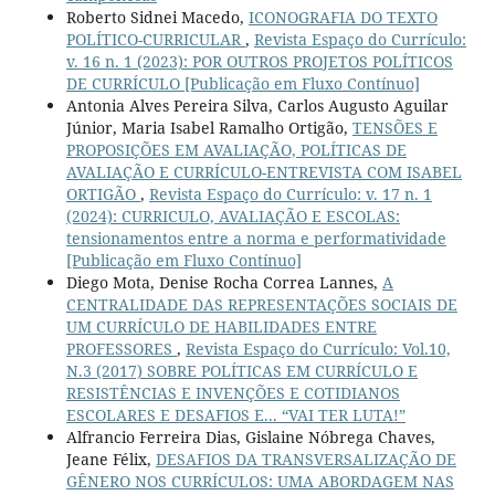
Roberto Sidnei Macedo,
ICONOGRAFIA DO TEXTO
POLÍTICO-CURRICULAR
,
Revista Espaço do Currículo:
v. 16 n. 1 (2023): POR OUTROS PROJETOS POLÍTICOS
DE CURRÍCULO [Publicação em Fluxo Contínuo]
Antonia Alves Pereira Silva, Carlos Augusto Aguilar
Júnior, Maria Isabel Ramalho Ortigão,
TENSÕES E
PROPOSIÇÕES EM AVALIAÇÃO, POLÍTICAS DE
AVALIAÇÃO E CURRÍCULO-ENTREVISTA COM ISABEL
ORTIGÃO
,
Revista Espaço do Currículo: v. 17 n. 1
(2024): CURRICULO, AVALIAÇÃO E ESCOLAS:
tensionamentos entre a norma e performatividade
[Publicação em Fluxo Contínuo]
Diego Mota, Denise Rocha Correa Lannes,
A
CENTRALIDADE DAS REPRESENTAÇÕES SOCIAIS DE
UM CURRÍCULO DE HABILIDADES ENTRE
PROFESSORES
,
Revista Espaço do Currículo: Vol.10,
N.3 (2017) SOBRE POLÍTICAS EM CURRÍCULO E
RESISTÊNCIAS E INVENÇÕES E COTIDIANOS
ESCOLARES E DESAFIOS E... “VAI TER LUTA!”
Alfrancio Ferreira Dias, Gislaine Nóbrega Chaves,
Jeane Félix,
DESAFIOS DA TRANSVERSALIZAÇÃO DE
GÊNERO NOS CURRÍCULOS: UMA ABORDAGEM NAS