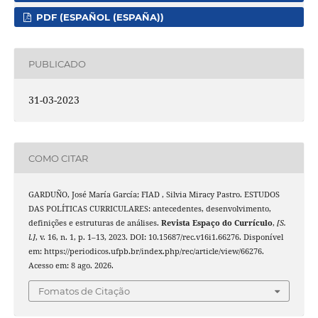
PDF (ESPAÑOL (ESPAÑA))
PUBLICADO
31-03-2023
COMO CITAR
GARDUÑO, José María García; FIAD , Silvia Miracy Pastro. ESTUDOS
DAS POLÍTICAS CURRICULARES: antecedentes, desenvolvimento,
definições e estruturas de análises.
Revista Espaço do Currículo
,
[S.
l.]
, v. 16, n. 1, p. 1–13, 2023. DOI: 10.15687/rec.v16i1.66276. Disponível
em: https://periodicos.ufpb.br/index.php/rec/article/view/66276.
Acesso em: 8 ago. 2026.
Fomatos de Citação