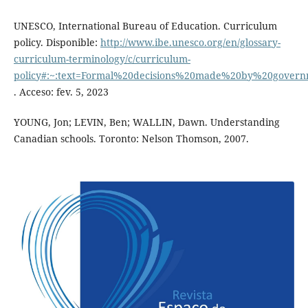
UNESCO, International Bureau of Education. Curriculum
policy. Disponible:
http://www.ibe.unesco.org/en/glossary-
curriculum-terminology/c/curriculum-
policy#:~:text=Formal%20decisions%20made%20by%20govern
. Acceso: fev. 5, 2023
YOUNG, Jon; LEVIN, Ben; WALLIN, Dawn. Understanding
Canadian schools. Toronto: Nelson Thomson, 2007.