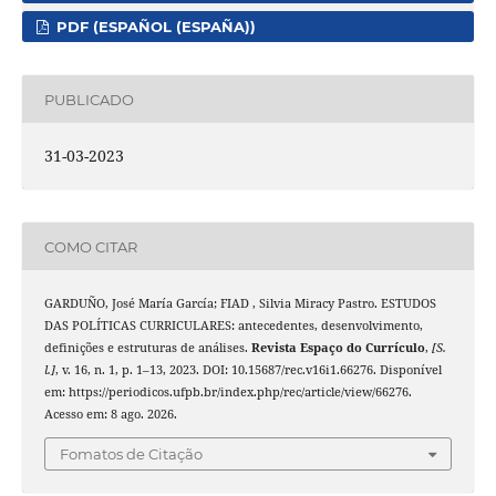
PDF (ESPAÑOL (ESPAÑA))
PUBLICADO
31-03-2023
COMO CITAR
GARDUÑO, José María García; FIAD , Silvia Miracy Pastro. ESTUDOS
DAS POLÍTICAS CURRICULARES: antecedentes, desenvolvimento,
definições e estruturas de análises.
Revista Espaço do Currículo
,
[S.
l.]
, v. 16, n. 1, p. 1–13, 2023. DOI: 10.15687/rec.v16i1.66276. Disponível
em: https://periodicos.ufpb.br/index.php/rec/article/view/66276.
Acesso em: 8 ago. 2026.
Fomatos de Citação