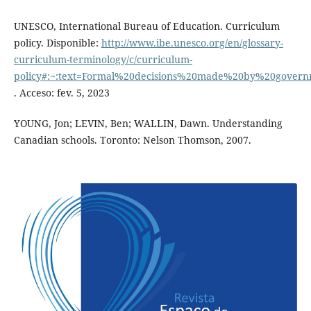
UNESCO, International Bureau of Education. Curriculum
policy. Disponible:
http://www.ibe.unesco.org/en/glossary-
curriculum-terminology/c/curriculum-
policy#:~:text=Formal%20decisions%20made%20by%20govern
. Acceso: fev. 5, 2023
YOUNG, Jon; LEVIN, Ben; WALLIN, Dawn. Understanding
Canadian schools. Toronto: Nelson Thomson, 2007.