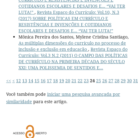
COTIDIANOS ESCOLARES E DESAFIOS E... “VAI TER
LUTA!”
,
Revista Espaço do Currículo: Vol.10, N.3
(2017) SOBRE POLÍTICAS EM CURRÍCULO E
RESISTÊNCIAS E INVENÇÕES E COTIDIANOS
ESCOLARES E DESAFIOS E... “VAI TER LUTA!”
Mônica Pereira dos Santos, Mylene Cristina Santiago,
As múltiplas dimensões do currículo no processo de
inclusão e exclusão em educação
,
Revista Espaço do
Currículo: Vol.3 N.2 (2011) O CAMPO DAS POLÍTICAS
DE CURRÍCULO NA PRIMEIRA DÉCADA DO SÉCULO
XXI: UMA POLISSEMIA DE SENTIDOS E...
<<
<
12
13
14
15
16
17
18
19
20
21
22
23
24
25
26
27
28
29
30
31
Você também pode
iniciar uma pesquisa avançada por
similaridade
para este artigo.