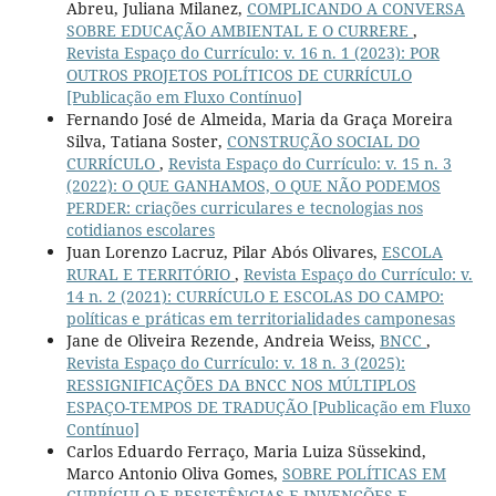
Abreu, Juliana Milanez,
COMPLICANDO A CONVERSA
SOBRE EDUCAÇÃO AMBIENTAL E O CURRERE
,
Revista Espaço do Currículo: v. 16 n. 1 (2023): POR
OUTROS PROJETOS POLÍTICOS DE CURRÍCULO
[Publicação em Fluxo Contínuo]
Fernando José de Almeida, Maria da Graça Moreira
Silva, Tatiana Soster,
CONSTRUÇÃO SOCIAL DO
CURRÍCULO
,
Revista Espaço do Currículo: v. 15 n. 3
(2022): O QUE GANHAMOS, O QUE NÃO PODEMOS
PERDER: criações curriculares e tecnologias nos
cotidianos escolares
Juan Lorenzo Lacruz, Pilar Abós Olivares,
ESCOLA
RURAL E TERRITÓRIO
,
Revista Espaço do Currículo: v.
14 n. 2 (2021): CURRÍCULO E ESCOLAS DO CAMPO:
políticas e práticas em territorialidades camponesas
Jane de Oliveira Rezende, Andreia Weiss,
BNCC
,
Revista Espaço do Currículo: v. 18 n. 3 (2025):
RESSIGNIFICAÇÕES DA BNCC NOS MÚLTIPLOS
ESPAÇO-TEMPOS DE TRADUÇÃO [Publicação em Fluxo
Contínuo]
Carlos Eduardo Ferraço, Maria Luiza Süssekind,
Marco Antonio Oliva Gomes,
SOBRE POLÍTICAS EM
CURRÍCULO E RESISTÊNCIAS E INVENÇÕES E