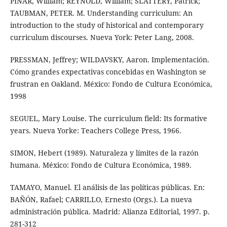
PINAR, William; REYNOLD, William; SLATTERY, Patrick;
TAUBMAN, PETER. M. Understanding curriculum: An
introduction to the study of historical and contemporary
curriculum discourses. Nueva York: Peter Lang, 2008.
PRESSMAN, Jeffrey; WILDAVSKY, Aaron. Implementación.
Cómo grandes expectativas concebidas en Washington se
frustran en Oakland. México: Fondo de Cultura Económica,
1998
SEGUEL, Mary Louise. The curriculum field: Its formative
years. Nueva Yorke: Teachers College Press, 1966.
SIMON, Hebert (1989). Naturaleza y límites de la razón
humana. México: Fondo de Cultura Económica, 1989.
TAMAYO, Manuel. El análisis de las políticas públicas. En:
BAÑÓN, Rafael; CARRILLO, Ernesto (Orgs.). La nueva
administración pública. Madrid: Alianza Editorial, 1997. p.
281-312