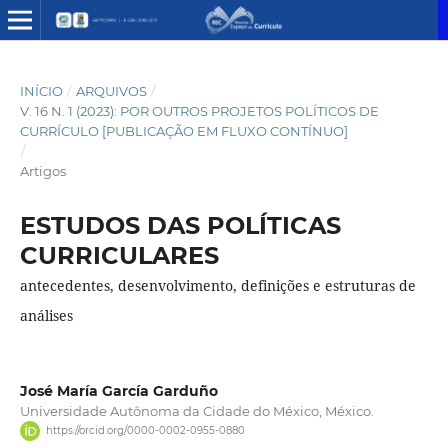
INÍCIO
/
ARQUIVOS
/
V. 16 N. 1 (2023): POR OUTROS PROJETOS POLÍTICOS DE
CURRÍCULO [PUBLICAÇÃO EM FLUXO CONTÍNUO]
/
Artigos
ESTUDOS DAS POLÍTICAS
CURRICULARES
antecedentes, desenvolvimento, definições e estruturas de
análises
José María García Garduño
Universidade Autônoma da Cidade do México, México.
https://orcid.org/0000-0002-0955-0880