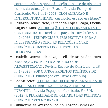
contemporâneos para educação - análise do pisa e os
rumos da educação no Brasil
,
Revista Espaço do
Currículo: Vol.1, n.1 (2008) GLOBALIZAÇÃO E
INTERCULTURALIDADE: currículo, espaço em litígio?
Eduardo Gomes Neto, Fernanda Lopes Braga, Lucilia
Augusta Lino,
A EDUCAÇÃO COMO FERRAMENTA DE
CONFORMIDADE
,
Revista Espaço do Currículo: v. 19
n. 2 (2026): TENDÊNCIAS E PERSPECTIVAS PARA A
INVESTIGAÇÃO SOBRE AS RELAÇÕES ENTRE
CURRÍCULOS INTEGRADOS E ESCOLAS
DEMOCRÁTICAS
Danielle Gonzaga da Silva, Juscileide Braga de Castro,
EDUCAÇÃO ESTATÍSTICA NO CICLO DE
ALFABETIZAÇÃO
,
Revista Espaço do Currículo: v. 16
n. 1 (2023): POR OUTROS PROJETOS POLÍTICOS DE
CURRÍCULO [Publicação em Fluxo Contínuo]
Bonnie Axer,
O LUGAR DA DIFERENÇA: ANALISANDO
POLÍTICAS CURRICULARES PARA A EDUCAÇÃO
INFANTIL
,
Revista Espaço do Currículo: Vol.5 N.1
(2012) A PLURALIDADE DE OLHARES DAS POLÍTICAS
CURRICULARES NO BRASIL
Guilherme de Azeredo Coelho, Rozana Gomes de