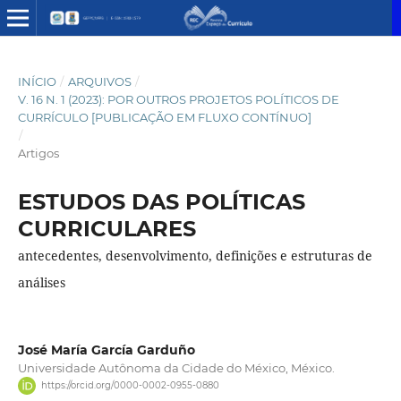
INÍCIO
/
ARQUIVOS
/
V. 16 N. 1 (2023): POR OUTROS PROJETOS POLÍTICOS DE
CURRÍCULO [PUBLICAÇÃO EM FLUXO CONTÍNUO]
/
Artigos
ESTUDOS DAS POLÍTICAS
CURRICULARES
antecedentes, desenvolvimento, definições e estruturas de
análises
José María García Garduño
Universidade Autônoma da Cidade do México, México.
https://orcid.org/0000-0002-0955-0880