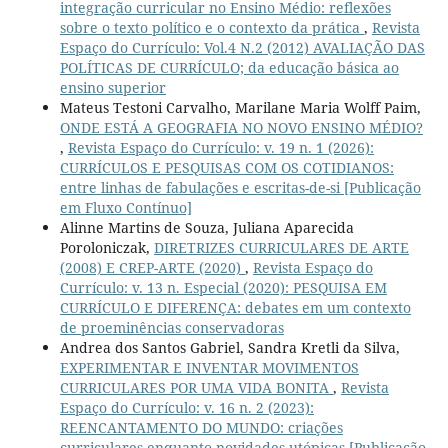
integração curricular no Ensino Médio: reflexões
sobre o texto político e o contexto da prática
,
Revista
Espaço do Currículo: Vol.4 N.2 (2012) AVALIAÇÃO DAS
POLÍTICAS DE CURRÍCULO; da educação básica ao
ensino superior
Mateus Testoni Carvalho, Marilane Maria Wolff Paim,
ONDE ESTÁ A GEOGRAFIA NO NOVO ENSINO MÉDIO?
,
Revista Espaço do Currículo: v. 19 n. 1 (2026):
CURRÍCULOS E PESQUISAS COM OS COTIDIANOS:
entre linhas de fabulações e escritas-de-si [Publicação
em Fluxo Contínuo]
Alinne Martins de Souza, Juliana Aparecida
Poroloniczak,
DIRETRIZES CURRICULARES DE ARTE
(2008) E CREP-ARTE (2020)
,
Revista Espaço do
Currículo: v. 13 n. Especial (2020): PESQUISA EM
CURRÍCULO E DIFERENÇA: debates em um contexto
de proeminências conservadoras
Andrea dos Santos Gabriel, Sandra Kretli da Silva,
EXPERIMENTAR E INVENTAR MOVIMENTOS
CURRICULARES POR UMA VIDA BONITA
,
Revista
Espaço do Currículo: v. 16 n. 2 (2023):
REENCANTAMENTO DO MUNDO: criações
curriculares enquanto novidades utópicas [Publicação