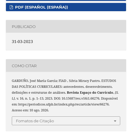
PDF (ESPAÑOL (ESPAÑA))
PUBLICADO
31-03-2023
COMO CITAR
GARDUÑO, José María García; FIAD , Silvia Miracy Pastro. ESTUDOS
DAS POLÍTICAS CURRICULARES: antecedentes, desenvolvimento,
definições e estruturas de análises.
Revista Espaço do Currículo
,
[S.
l.]
, v. 16, n. 1, p. 1–13, 2023. DOI: 10.15687/rec.v16i1.66276. Disponível
em: https://periodicos.ufpb.br/index.php/rec/article/view/66276.
Acesso em: 10 ago. 2026.
Fomatos de Citação