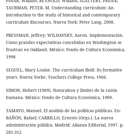
PINAR, William; REYNOLD, William; SLATTERY, Patrick;
TAUBMAN, PETER. M. Understanding curriculum: An
introduction to the study of historical and contemporary
curriculum discourses. Nueva York: Peter Lang, 2008.
PRESSMAN, Jeffrey; WILDAVSKY, Aaron. Implementación.
Cómo grandes expectativas concebidas en Washington se
frustran en Oakland. México: Fondo de Cultura Económica,
1998
SEGUEL, Mary Louise. The curriculum field: Its formative
years. Nueva Yorke: Teachers College Press, 1966.
SIMON, Hebert (1989). Naturaleza y límites de la razón
humana. México: Fondo de Cultura Económica, 1989.
TAMAYO, Manuel. El análisis de las políticas públicas. En:
BAÑÓN, Rafael; CARRILLO, Ernesto (Orgs.). La nueva
administración pública. Madrid: Alianza Editorial, 1997. p.
281-312