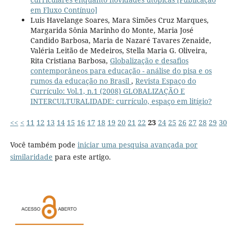
em Fluxo Contínuo]
Luis Havelange Soares, Mara Simões Cruz Marques,
Margarida Sônia Marinho do Monte, Maria José
Candido Barbosa, Maria de Nazaré Tavares Zenaide,
Valéria Leitão de Medeiros, Stella Maria G. Oliveira,
Rita Cristiana Barbosa,
Globalização e desafios
contemporâneos para educação - análise do pisa e os
rumos da educação no Brasil
,
Revista Espaço do
Currículo: Vol.1, n.1 (2008) GLOBALIZAÇÃO E
INTERCULTURALIDADE: currículo, espaço em litígio?
<<
<
11
12
13
14
15
16
17
18
19
20
21
22
23
24
25
26
27
28
29
30
Você também pode
iniciar uma pesquisa avançada por
similaridade
para este artigo.