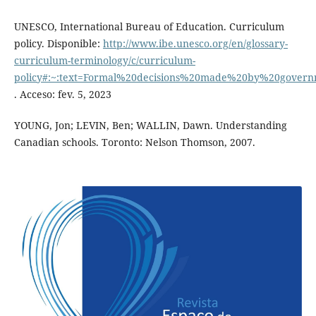
UNESCO, International Bureau of Education. Curriculum
policy. Disponible:
http://www.ibe.unesco.org/en/glossary-
curriculum-terminology/c/curriculum-
policy#:~:text=Formal%20decisions%20made%20by%20govern
. Acceso: fev. 5, 2023
YOUNG, Jon; LEVIN, Ben; WALLIN, Dawn. Understanding
Canadian schools. Toronto: Nelson Thomson, 2007.