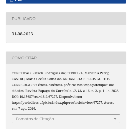
PUBLICADO
31-08-2023
COMO CITAR
CONCEICAO, Rafaela Rodrigues da; CERDEIRA, Maristela Petry;
CASTRO, Maria Cecília Sousa de. ANDARILHAR PELOS GUETOS
CURRICULARES: éticas, estéticas, poéticas nos ‘espaçostempos’ das
cidades.
Revista Espaço do Currículo
,
[S. l.]
, v. 16, n. 2, p. 1–14, 2023.
DOI: 10.15687/rec.v16i2.67277. Disponível em:
https://periodicos.ufpb.br/index.php/rec/article/view/67277. Acesso
em: 7 ago. 2026.
Fomatos de Citação