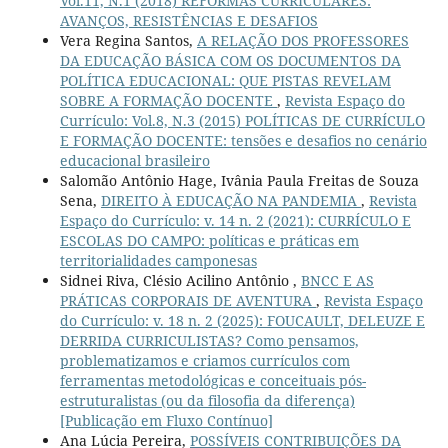
Vol.11, N.1 (2018) REFORMAS CURRICULARES:
AVANÇOS, RESISTÊNCIAS E DESAFIOS
Vera Regina Santos,
A RELAÇÃO DOS PROFESSORES
DA EDUCAÇÃO BÁSICA COM OS DOCUMENTOS DA
POLÍTICA EDUCACIONAL: QUE PISTAS REVELAM
SOBRE A FORMAÇÃO DOCENTE
,
Revista Espaço do
Currículo: Vol.8, N.3 (2015) POLÍTICAS DE CURRÍCULO
E FORMAÇÃO DOCENTE: tensões e desafios no cenário
educacional brasileiro
Salomão Antônio Hage, Ivânia Paula Freitas de Souza
Sena,
DIREITO À EDUCAÇÃO NA PANDEMIA
,
Revista
Espaço do Currículo: v. 14 n. 2 (2021): CURRÍCULO E
ESCOLAS DO CAMPO: políticas e práticas em
territorialidades camponesas
Sidnei Riva, Clésio Acilino Antônio ,
BNCC E AS
PRÁTICAS CORPORAIS DE AVENTURA
,
Revista Espaço
do Currículo: v. 18 n. 2 (2025): FOUCAULT, DELEUZE E
DERRIDA CURRICULISTAS? Como pensamos,
problematizamos e criamos currículos com
ferramentas metodológicas e conceituais pós-
estruturalistas (ou da filosofia da diferença)
[Publicação em Fluxo Contínuo]
Ana Lúcia Pereira,
POSSÍVEIS CONTRIBUIÇÕES DA