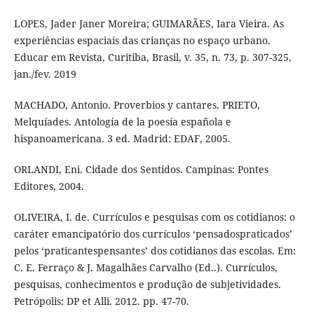
LOPES, Jader Janer Moreira; GUIMARÃES, Iara Vieira. As
experiências espaciais das crianças no espaço urbano.
Educar em Revista, Curitiba, Brasil, v. 35, n. 73, p. 307-325,
jan./fev. 2019
MACHADO, Antonio. Proverbios y cantares. PRIETO,
Melquíades. Antología de la poesía española e
hispanoamericana. 3 ed. Madrid: EDAF, 2005.
ORLANDI, Eni. Cidade dos Sentidos. Campinas: Pontes
Editores, 2004.
OLIVEIRA, I. de. Currículos e pesquisas com os cotidianos: o
caráter emancipatório dos currículos ‘pensadospraticados’
pelos ‘praticantespensantes’ dos cotidianos das escolas. Em:
C. E. Ferraço & J. Magalhães Carvalho (Ed..). Currículos,
pesquisas, conhecimentos e produção de subjetividades.
Petrópolis: DP et Alli. 2012. pp. 47-70.