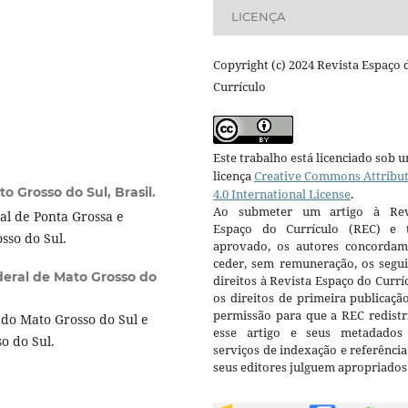
LICENÇA
Copyright (c) 2024 Revista Espaço 
Currículo
Este trabalho está licenciado sob 
licença
Creative Commons Attribu
o Grosso do Sul, Brasil.
4.0 International License
.
Ao submeter um artigo à Rev
l de Ponta Grossa e
Espaço do Currículo (REC) e t
osso do Sul.
aprovado, os autores concorda
ceder, sem remuneração, os segui
deral de Mato Grosso do
direitos à Revista Espaço do Currí
os direitos de primeira publicaçã
permissão para que a REC redistr
do Mato Grosso do Sul e
esse artigo e seus metadados
o do Sul.
serviços de indexação e referênci
seus editores julguem apropriados