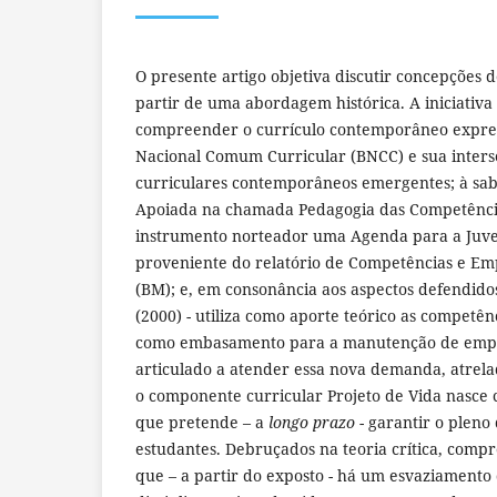
O presente artigo objetiva discutir concepções d
partir de uma abordagem histórica. A iniciativa
compreender o currículo contemporâneo expres
Nacional Comum Curricular (BNCC) e sua inter
curriculares contemporâneos emergentes; à sabe
Apoiada na chamada Pedagogia das Competênci
instrumento norteador uma Agenda para a Juve
proveniente do relatório de Competências e E
(BM); e, em consonância aos aspectos defendido
(2000) - utiliza como aporte teórico as competên
como embasamento para a manutenção de empr
articulado a atender essa nova demanda, atrelada
o componente curricular Projeto de Vida nasce
que pretende – a
longo prazo
- garantir o pleno
estudantes. Debruçados na teoria crítica, comp
que – a partir do exposto - há um esvaziamento 