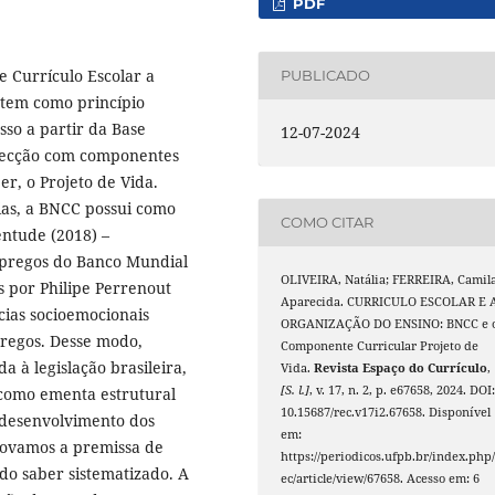
PDF
e Currículo Escolar a
PUBLICADO
 tem como princípio
so a partir da Base
12-07-2024
secção com componentes
r, o Projeto de Vida.
as, a BNCC possui como
COMO CITAR
ntude (2018) –
mpregos do Banco Mundial
OLIVEIRA, Natália; FERREIRA, Camil
s por Philipe Perrenout
Aparecida. CURRICULO ESCOLAR E 
cias socioemocionais
ORGANIZAÇÃO DO ENSINO: BNCC e 
egos. Desse modo,
Componente Curricular Projeto de
 à legislação brasileira,
Vida.
Revista Espaço do Currículo
,
[S. l.]
, v. 17, n. 2, p. e67658, 2024. DOI
 como ementa estrutural
10.15687/rec.v17i2.67658. Disponível
 desenvolvimento dos
em:
rovamos a premissa de
https://periodicos.ufpb.br/index.php/
do saber sistematizado. A
ec/article/view/67658. Acesso em: 6