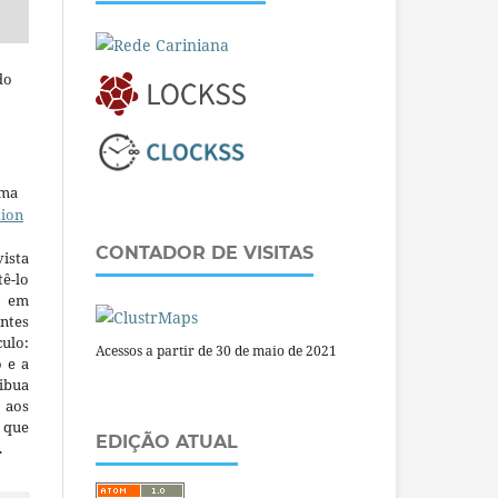
do
uma
tion
CONTADOR DE VISITAS
ista
ê-lo
m em
ntes
culo:
Acessos a partir de 30 de maio de 2021
o e a
ibua
 aos
a que
EDIÇÃO ATUAL
.