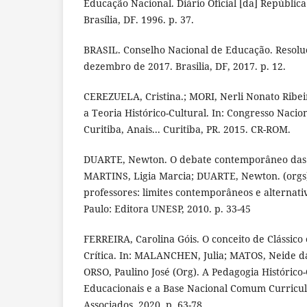
Educação Nacional. Diário Oficial [da] República
Brasília, DF. 1996. p. 37.
BRASIL. Conselho Nacional de Educação. Resolu
dezembro de 2017. Brasilia, DF, 2017. p. 12.
CEREZUELA, Cristina.; MORI, Nerli Nonato Ribei
a Teoria Histórico-Cultural. In: Congresso Nacio
Curitiba, Anais... Curitiba, PR. 2015. CR-ROM.
DUARTE, Newton. O debate contemporâneo das t
MARTINS, Ligia Marcia; DUARTE, Newton. (orgs
professores: limites contemporâneos e alternati
Paulo: Editora UNESP, 2010. p. 33-45
FERREIRA, Carolina Góis. O conceito de Clássico 
Crítica. In: MALANCHEN, Julia; MATOS, Neide da
ORSO, Paulino José (Org). A Pedagogia Histórico-Cr
Educacionais e a Base Nacional Comum Curricul
Associados, 2020. p. 63-78