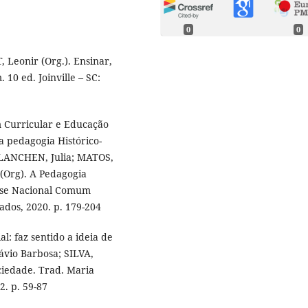
0
0
Leonir (Org.). Ensinar,
10 ed. Joinville – SC:
 Curricular e Educação
a pedagogia Histórico-
 MALANCHEN, Julia; MATOS,
 (Org). A Pedagogia
 Base Nacional Comum
ados, 2020. p. 179-204
l: faz sentido a ideia de
ávio Barbosa; SILVA,
ciedade. Trad. Maria
2. p. 59-87