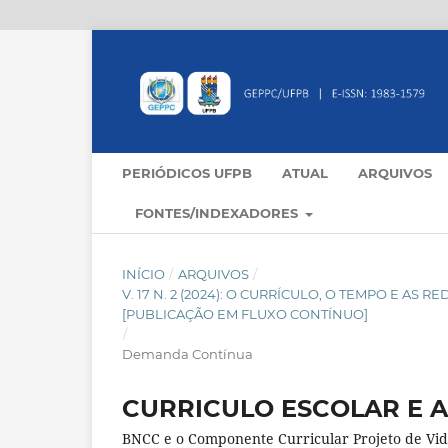
PERIÓDICOS UFPB
ATUAL
ARQUIVOS
FONTES/INDEXADORES
INÍCIO
/
ARQUIVOS
/
V. 17 N. 2 (2024): O CURRÍCULO, O TEMPO E AS
[PUBLICAÇÃO EM FLUXO CONTÍNUO]
/
Demanda Contínua
CURRICULO ESCOLAR E 
BNCC e o Componente Curricular Projeto de Vi