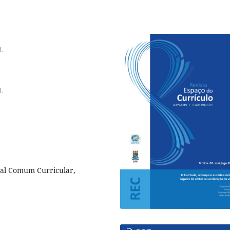
.
.
nal Comum Curricular,