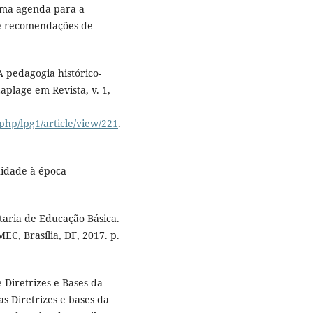
ma agenda para a
 e recomendações de
 pedagogia histórico-
aplage em Revista, v. 1,
php/lpg1/article/view/221
.
uidade à época
taria de Educação Básica.
EC, Brasília, DF, 2017. p.
 Diretrizes e Bases da
s Diretrizes e bases da