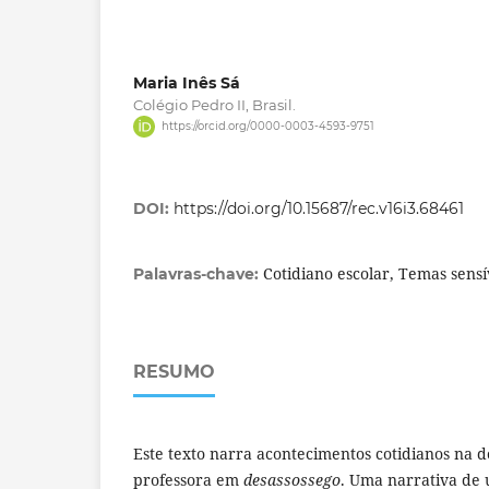
Maria Inês Sá
Colégio Pedro II, Brasil.
https://orcid.org/0000-0003-4593-9751
DOI:
https://doi.org/10.15687/rec.v16i3.68461
Cotidiano escolar, Temas sens
Palavras-chave:
RESUMO
Este texto narra acontecimentos cotidianos na 
professora em
desassossego
. Uma narrativa de