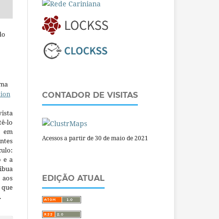
do
uma
tion
CONTADOR DE VISITAS
ista
ê-lo
m em
Acessos a partir de 30 de maio de 2021
ntes
culo:
o e a
ibua
 aos
EDIÇÃO ATUAL
a que
.