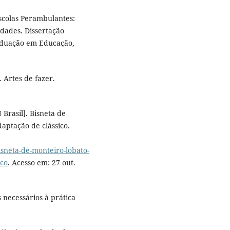
scolas Perambulantes:
dades. Dissertação
aduação em Educação,
 Artes de fazer.
Brasil]. Bisneta de
aptação de clássico.
sneta-de-monteiro-lobato-
ico
. Acesso em: 27 out.
 necessários à prática