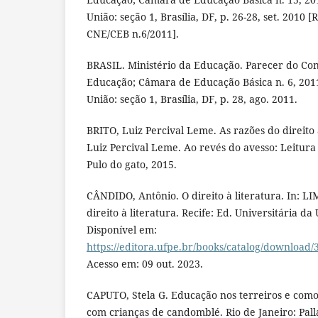
União: seção 1, Brasília, DF, p. 26-28, set. 201
CNE/CEB n.6/2011].
BRASIL. Ministério da Educação. Parecer do Co
Educação; Câmara de Educação Básica n. 6, 2011, 
União: seção 1, Brasília, DF, p. 28, ago. 2011.
BRITO, Luiz Percival Leme. As razões do direito à
Luiz Percival Leme. Ao revés do avesso: Leitura
Pulo do gato, 2015.
CÂNDIDO, Antônio. O direito à literatura. In: LIM
direito à literatura. Recife: Ed. Universitária da
Disponível em:
https://editora.ufpe.br/books/catalog/download/
Acesso em: 09 out. 2023.
CAPUTO, Stela G. Educação nos terreiros e como 
com crianças de candomblé. Rio de Janeiro: Pall