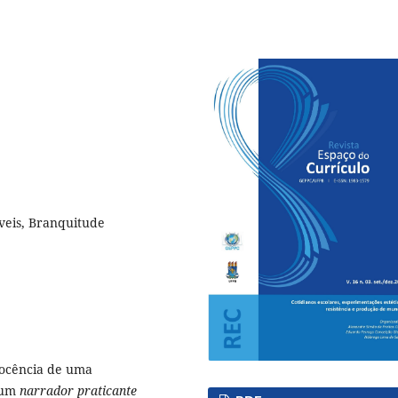
íveis, Branquitude
docência de uma
 um
narrador praticante