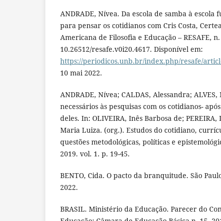
ANDRADE, Nívea. Da escola de samba à escola 
para pensar os cotidianos com Cris Costa, Certea
Americana de Filosofia e Educação – RESAFE, n. 
10.26512/resafe.v0i20.4617. Disponível em:
https://periodicos.unb.br/index.php/resafe/artic
10 mai 2022.
ANDRADE, Nívea; CALDAS, Alessandra; ALVES, 
necessários às pesquisas com os cotidianos- apó
deles. In: OLIVEIRA, Inês Barbosa de; PEREIRA
Maria Luiza. (org.). Estudos do cotidiano, currí
questões metodológicas, políticas e epistemológi
2019. vol. 1. p. 19-45.
BENTO, Cida. O pacto da branquitude. São Paul
2022.
BRASIL. Ministério da Educação. Parecer do Co
Educação; Câmara de Educação Básica n. 15, 2010,