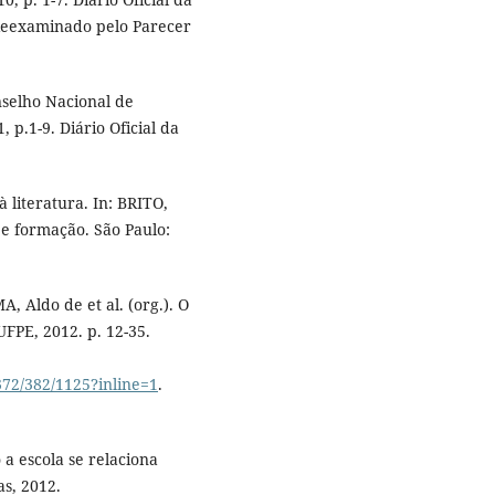
0 [Reexaminado pelo Parecer
nselho Nacional de
p.1-9. Diário Oficial da
 literatura. In: BRITO,
 e formação. São Paulo:
A, Aldo de et al. (org.). O
 UFPE, 2012. p. 12-35.
372/382/1125?inline=1
.
a escola se relaciona
as, 2012.