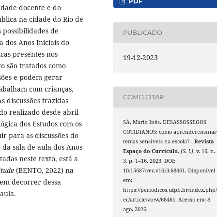
PDF
erdade docente e do
ública na cidade do Rio de
 possibilidades de
PUBLICADO
a dos Anos Iniciais do
cas presentes nos
19-12-2023
xto são tratados como
sões e podem gerar
abalham com crianças,
COMO CITAR
s discussões trazidas
do realizado desde abril
SÁ, Maria Inês. DESASSOSSEGOS
lógica dos Estudos com os
COTIDIANOS: como aprenderensinar
ir para as discussões do
temas sensíveis na escola? .
Revista
 da sala de aula dos Anos
Espaço do Currículo
,
[S. l.]
, v. 16, n.
tadas neste texto, está a
3, p. 1–16, 2023. DOI:
itude
(BENTO, 2022) na
10.15687/rec.v16i3.68461. Disponível
em:
dem decorrer dessa
https://periodicos.ufpb.br/index.php/
aula.
ec/article/view/68461. Acesso em: 8
ago. 2026.