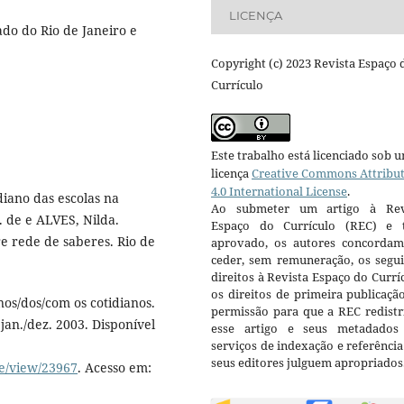
LICENÇA
do do Rio de Janeiro e
Copyright (c) 2023 Revista Espaço 
Currículo
Este trabalho está licenciado sob 
licença
Creative Commons Attribu
4.0 International License
.
diano das escolas na
Ao submeter um artigo à Rev
. de e ALVES, Nilda.
Espaço do Currículo (REC) e t
re rede de saberes. Rio de
aprovado, os autores concorda
ceder, sem remuneração, os segui
direitos à Revista Espaço do Currí
os direitos de primeira publicaçã
os/dos/com os cotidianos.
permissão para que a REC redistr
 jan./dez. 2003. Disponível
esse artigo e seus metadados
serviços de indexação e referênci
seus editores julguem apropriados
le/view/23967
. Acesso em: