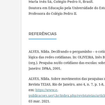
Maria Inês Sá,
Colégio Pedro II, Brasil.
Doutora em Educação pela Universidade do Esta
Professora do Colégio Pedro II.
REFERÊNCIAS
ALVES, Nilda. Decifrando o pergaminho – o coti
lógica das redes cotidianas. In: OLIVEIRA, Inês B
(org.). Pesquisa no/do cotidiano das escolas: sob
Janeiro: DP&A, 2001.
ALVES, Nilda. Sobre movimentos das pesquisas n
Revista TEIAS, Rio de Janeiro, ano 4, n. 7, p. 1-8,
em:
https://www.e-
publicacoes.uerj.br/index.php/revistateias/artic
03 mar. 2021.