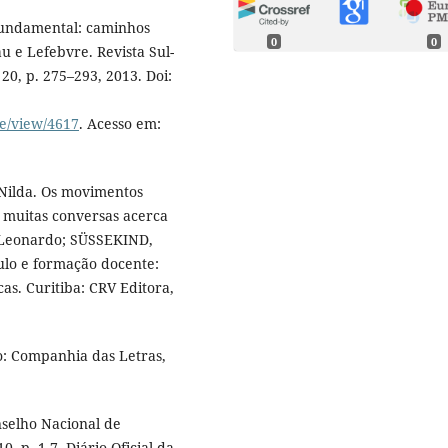
fundamental: caminhos
0
0
u e Lefebvre. Revista Sul-
20, p. 275–293, 2013. Doi:
le/view/4617
. Acesso em:
Nilda. Os movimentos
s muitas conversas acerca
, Leonardo; SÜSSEKIND,
culo e formação docente:
cas. Curitiba: CRV Editora,
o: Companhia das Letras,
nselho Nacional de
 p. 1-7. Diário Oficial da