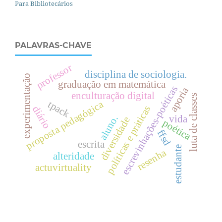
Para Bibliotecários
PALAVRAS-CHAVE
professor
disciplina de sociologia.
experimentação
graduação em matemática
escrevinhações-poéticas
aporia
enculturação digital
luta de classes
proposta pedagógica
tpack
políticas e práticas
diário
vida
aluno.
diversidade
poética
ffsd
escrita
estudante
resenha
alteridade
actuvirtuality