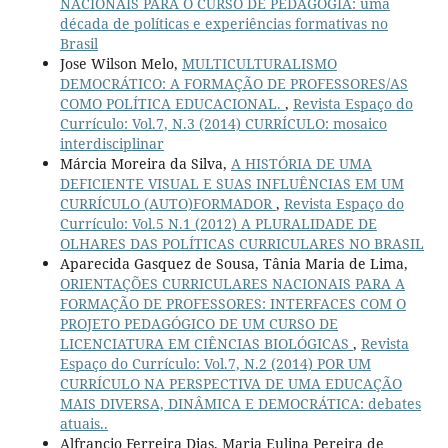
NACIONAIS PARA O CURSO DE PEDAGOGIA: uma
década de políticas e experiências formativas no
Brasil
Jose Wilson Melo,
MULTICULTURALISMO
DEMOCRÁTICO: A FORMAÇÃO DE PROFESSORES/AS
COMO POLÍTICA EDUCACIONAL.
,
Revista Espaço do
Currículo: Vol.7, N.3 (2014) CURRÍCULO: mosaico
interdisciplinar
Márcia Moreira da Silva,
A HISTÓRIA DE UMA
DEFICIENTE VISUAL E SUAS INFLUÊNCIAS EM UM
CURRÍCULO (AUTO)FORMADOR
,
Revista Espaço do
Currículo: Vol.5 N.1 (2012) A PLURALIDADE DE
OLHARES DAS POLÍTICAS CURRICULARES NO BRASIL
Aparecida Gasquez de Sousa, Tânia Maria de Lima,
ORIENTAÇÕES CURRICULARES NACIONAIS PARA A
FORMAÇÃO DE PROFESSORES: INTERFACES COM O
PROJETO PEDAGÓGICO DE UM CURSO DE
LICENCIATURA EM CIÊNCIAS BIOLÓGICAS
,
Revista
Espaço do Currículo: Vol.7, N.2 (2014) POR UM
CURRÍCULO NA PERSPECTIVA DE UMA EDUCAÇÃO
MAIS DIVERSA, DINÂMICA E DEMOCRÁTICA: debates
atuais..
Alfrancio Ferreira Dias, Maria Eulina Pereira de