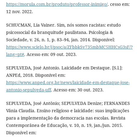
https://morula.com.br/produto/professor-inimigo/
. cesso em:
12 nov. 2022.
SCHUCMAN, Lia Vainer. Sim, nós somos racistas: estudo
psicossocial da branquitude paulistana. Psicologia &
Sociedade, v. 26, n. 1, p. 83–94, jan. 2014. Disponível:
https://www.scielo.br/j/psoc/a/ZFbbkSv735mbMC5HHCsG3sF/?
lang=pt#
. Acesso em: 09 out. 2023.
SEPULVEDA, José Antonio. Laicidade em Destaque. [S.l.]:
ANPEd, 2018. Disponível em:
https://www.anped.org.br/news/laicidade-em-destaque-jose-
antonio-sepulveda-uff
. Acesso em: 30 out. 2023.
SEPULVEDA, José Antônio; SEPULVEDA Denize; FERNANDES
Vânia Claudia. Ensino religioso e laicidade: suas implicações
para a implementação da democracia nas escolas. Revista
Contemporânea de Educação, v. 10, n. 19, jan./jun. 2015.
Disponível em: