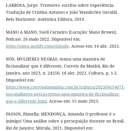
LARROSA, Jorge. Tremores: escritos sobre experiência.
Tradução de Cristina Antunes e João Wanderley Geraldi.
Belo Horizonte: Autêntica Editora, 2019.
MANO A MANO. Sueli Carneiro [Locução: Mano Brown].
Podcast. 26 maio 2022. Disponível em:
https://open.spotify.com/episode
. Acesso em: 14 abr. 2023.
NÓS, MULHERES NEGRAS, temos uma maneira de
ficcionalizar que é diferente. Correio da Manhã, Rio de
Janeiro, ano 2023, n. 24250, 18 abr. 2023. Cultura, p. 1-2.
Disponível em:
https://www.correiodamanha.com.br/cultura/2023/04/54071-
nos-mulheres-negras-temos-uma-maneira-de-ficcionalizar-
que-e-diferente.html
. Acesso em: 15 maio 2023.
PASSOS, Pâmella; MENDONÇA, Amanda O professor é o
inimigo! Uma análise sobre a perseguição docente no Brasil.
Rio de Janeiro: Mórula, 2021. Disponível em: