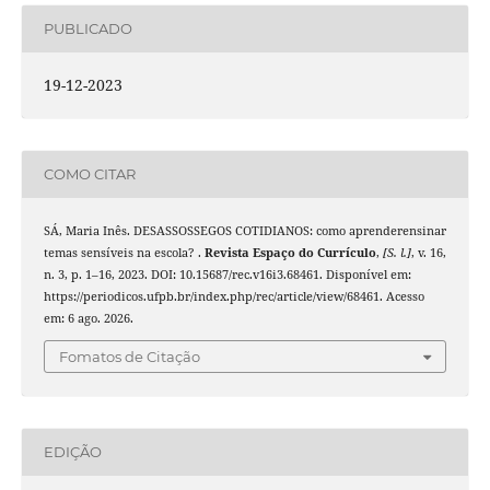
PUBLICADO
19-12-2023
COMO CITAR
SÁ, Maria Inês. DESASSOSSEGOS COTIDIANOS: como aprenderensinar
temas sensíveis na escola? .
Revista Espaço do Currículo
,
[S. l.]
, v. 16,
n. 3, p. 1–16, 2023. DOI: 10.15687/rec.v16i3.68461. Disponível em:
https://periodicos.ufpb.br/index.php/rec/article/view/68461. Acesso
em: 6 ago. 2026.
Fomatos de Citação
EDIÇÃO