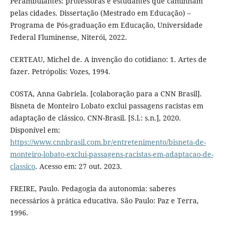
Perambulantes: professoras e estudantes que caminham
pelas cidades. Dissertação (Mestrado em Educação) –
Programa de Pós-graduação em Educação, Universidade
Federal Fluminense, Niterói, 2022.
CERTEAU, Michel de. A invenção do cotidiano: 1. Artes de
fazer. Petrópolis: Vozes, 1994.
COSTA, Anna Gabriela. [colaboração para a CNN Brasil].
Bisneta de Monteiro Lobato exclui passagens racistas em
adaptação de clássico. CNN-Brasil. [S.l.: s.n.], 2020.
Disponível em:
https://www.cnnbrasil.com.br/entretenimento/bisneta-de-
monteiro-lobato-exclui-passagens-racistas-em-adaptacao-de-
classico
. Acesso em: 27 out. 2023.
FREIRE, Paulo. Pedagogia da autonomia: saberes
necessários à prática educativa. São Paulo: Paz e Terra,
1996.