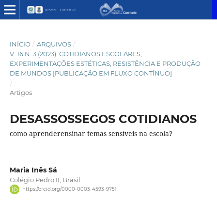
INÍCIO
/
ARQUIVOS
/
V. 16 N. 3 (2023): COTIDIANOS ESCOLARES,
EXPERIMENTAÇÕES ESTÉTICAS, RESISTÊNCIA E PRODUÇÃO
DE MUNDOS [PUBLICAÇÃO EM FLUXO CONTÍNUO]
/
Artigos
DESASSOSSEGOS COTIDIANOS
como aprenderensinar temas sensíveis na escola?
Maria Inês Sá
Colégio Pedro II, Brasil.
https://orcid.org/0000-0003-4593-9751