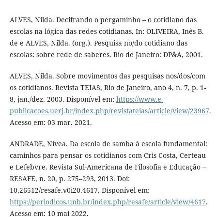
ALVES, Nilda. Decifrando o pergaminho – o cotidiano das
escolas na lógica das redes cotidianas. In: OLIVEIRA, Inês B.
de e ALVES, Nilda. (org.). Pesquisa no/do cotidiano das
escolas: sobre rede de saberes. Rio de Janeiro: DP&A, 2001.
ALVES, Nilda. Sobre movimentos das pesquisas nos/dos/com
os cotidianos. Revista TEIAS, Rio de Janeiro, ano 4, n. 7, p. 1-
8, jan./dez. 2003. Disponível em:
https://www.e-
publicacoes.uerj.br/index.php/revistateias/article/view/23967
.
Acesso em: 03 mar. 2021.
ANDRADE, Nívea. Da escola de samba à escola fundamental:
caminhos para pensar os cotidianos com Cris Costa, Certeau
e Lefebvre. Revista Sul-Americana de Filosofia e Educação –
RESAFE, n. 20, p. 275–293, 2013. Doi:
10.26512/resafe.v0i20.4617. Disponível em:
https://periodicos.unb.br/index.php/resafe/article/view/4617
.
Acesso em: 10 mai 2022.