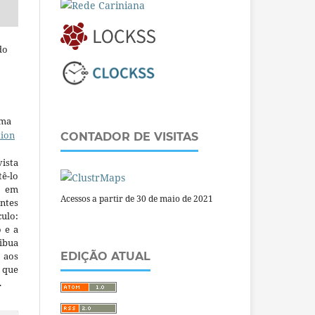
do
uma
tion
CONTADOR DE VISITAS
ista
ê-lo
m em
Acessos a partir de 30 de maio de 2021
ntes
culo:
o e a
ibua
 aos
EDIÇÃO ATUAL
a que
.