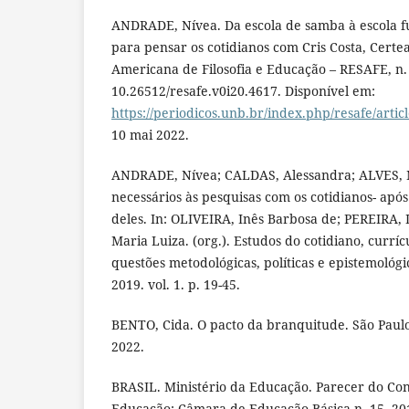
ANDRADE, Nívea. Da escola de samba à escola 
para pensar os cotidianos com Cris Costa, Certea
Americana de Filosofia e Educação – RESAFE, n. 
10.26512/resafe.v0i20.4617. Disponível em:
https://periodicos.unb.br/index.php/resafe/artic
10 mai 2022.
ANDRADE, Nívea; CALDAS, Alessandra; ALVES, 
necessários às pesquisas com os cotidianos- apó
deles. In: OLIVEIRA, Inês Barbosa de; PEREIRA
Maria Luiza. (org.). Estudos do cotidiano, currí
questões metodológicas, políticas e epistemológi
2019. vol. 1. p. 19-45.
BENTO, Cida. O pacto da branquitude. São Paul
2022.
BRASIL. Ministério da Educação. Parecer do Co
Educação; Câmara de Educação Básica n. 15, 2010,