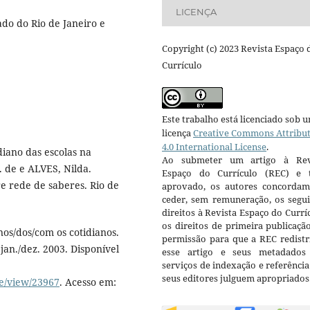
LICENÇA
do do Rio de Janeiro e
Copyright (c) 2023 Revista Espaço 
Currículo
Este trabalho está licenciado sob 
licença
Creative Commons Attribu
4.0 International License
.
diano das escolas na
Ao submeter um artigo à Rev
. de e ALVES, Nilda.
Espaço do Currículo (REC) e t
re rede de saberes. Rio de
aprovado, os autores concorda
ceder, sem remuneração, os segui
direitos à Revista Espaço do Currí
os direitos de primeira publicaçã
os/dos/com os cotidianos.
permissão para que a REC redistr
 jan./dez. 2003. Disponível
esse artigo e seus metadados
serviços de indexação e referênci
seus editores julguem apropriados
le/view/23967
. Acesso em: