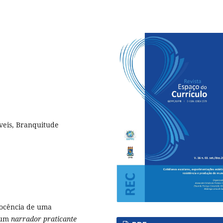
íveis, Branquitude
docência de uma
 um
narrador praticante