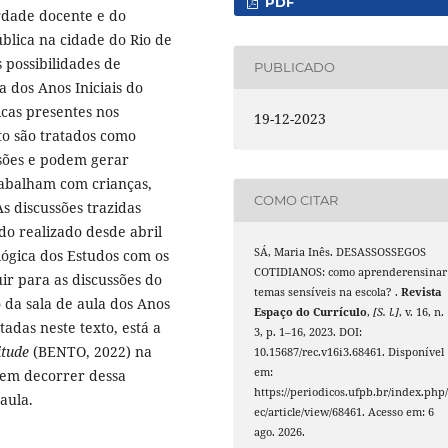
PDF
erdade docente e do
ública na cidade do Rio de
 possibilidades de
PUBLICADO
a dos Anos Iniciais do
cas presentes nos
19-12-2023
xto são tratados como
sões e podem gerar
abalham com crianças,
COMO CITAR
s discussões trazidas
do realizado desde abril
SÁ, Maria Inês. DESASSOSSEGOS
lógica dos Estudos com os
COTIDIANOS: como aprenderensinar
ir para as discussões do
temas sensíveis na escola? .
Revista
 da sala de aula dos Anos
Espaço do Currículo
,
[S. l.]
, v. 16, n.
tadas neste texto, está a
3, p. 1–16, 2023. DOI:
itude
(BENTO, 2022) na
10.15687/rec.v16i3.68461. Disponível
em:
dem decorrer dessa
https://periodicos.ufpb.br/index.php/
aula.
ec/article/view/68461. Acesso em: 6
ago. 2026.