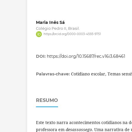
Maria Inês Sá
Colégio Pedro II, Brasil.
https://orcid.org/0000-0003-4593-9751
DOI:
https://doi.org/10.15687/rec.v16i3.68461
Cotidiano escolar, Temas sens
Palavras-chave:
RESUMO
Este texto narra acontecimentos cotidianos na 
professora em
desassossego
. Uma narrativa de