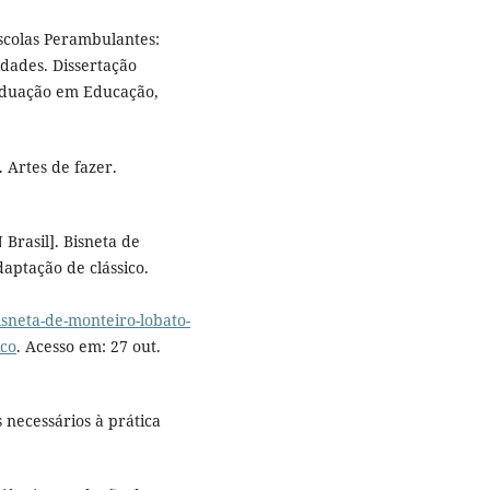
scolas Perambulantes:
dades. Dissertação
aduação em Educação,
 Artes de fazer.
Brasil]. Bisneta de
aptação de clássico.
sneta-de-monteiro-lobato-
ico
. Acesso em: 27 out.
 necessários à prática