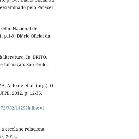
0 [Reexaminado pelo Parecer
nselho Nacional de
p.1-9. Diário Oficial da
 literatura. In: BRITO,
 e formação. São Paulo:
A, Aldo de et al. (org.). O
 UFPE, 2012. p. 12-35.
372/382/1125?inline=1
.
a escola se relaciona
as, 2012.