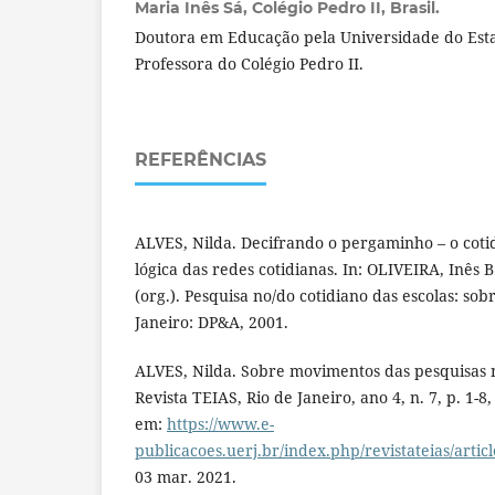
Maria Inês Sá,
Colégio Pedro II, Brasil.
Doutora em Educação pela Universidade do Esta
Professora do Colégio Pedro II.
REFERÊNCIAS
ALVES, Nilda. Decifrando o pergaminho – o coti
lógica das redes cotidianas. In: OLIVEIRA, Inês B
(org.). Pesquisa no/do cotidiano das escolas: sob
Janeiro: DP&A, 2001.
ALVES, Nilda. Sobre movimentos das pesquisas n
Revista TEIAS, Rio de Janeiro, ano 4, n. 7, p. 1-8,
em:
https://www.e-
publicacoes.uerj.br/index.php/revistateias/artic
03 mar. 2021.