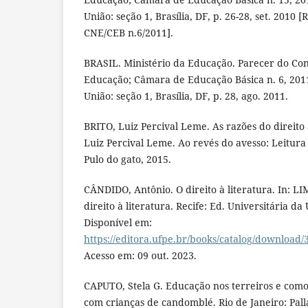
União: seção 1, Brasília, DF, p. 26-28, set. 201
CNE/CEB n.6/2011].
BRASIL. Ministério da Educação. Parecer do Co
Educação; Câmara de Educação Básica n. 6, 2011, 
União: seção 1, Brasília, DF, p. 28, ago. 2011.
BRITO, Luiz Percival Leme. As razões do direito à
Luiz Percival Leme. Ao revés do avesso: Leitura
Pulo do gato, 2015.
CÂNDIDO, Antônio. O direito à literatura. In: LIM
direito à literatura. Recife: Ed. Universitária da
Disponível em:
https://editora.ufpe.br/books/catalog/download/
Acesso em: 09 out. 2023.
CAPUTO, Stela G. Educação nos terreiros e como 
com crianças de candomblé. Rio de Janeiro: Pall