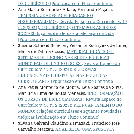
DE CURRÍCULO [Publicação em Fluxo Contínuo]
Ana María Bermúdez Alfaro, Fernando Fogaça,
TEMPORALIDADES ACELERADAS NO
NEOLIBERALISMO
,
Revista Espaço do Currículo: v. 17
n. 2 (2024): O CURRÍCULO, O TEMPO E AS REDES
SOCIAIS: lugares de afetos e aceleração da vida
[Publicação em Fluxo Contínuo]
Susana Schneid Scherer, Verônica Rodrigues de Lima,
Maria de Fátima Cóssio,
MATERIAL DIDÁTICO E
SISTEMAS DE ENSINO NAS REDES PÚBLICAS
MUNICIPAIS DE ENSINO DO RS
,
Revista Espaço do
Currículo: v. 17 n. 3 (2024): REFORMAS
EDUCACIONAIS E DISPUTAS NAS POLÍTICAS
CURRICULARES [Publicação em Fluxo Contínuo]
Ana Paula Monteiro de Moura, Leia Soares da Silva,
Marlúcia Lima de Sousa Meneses,
BNC-FORMAÇÃO E
OS CURSOS DE LICENCIATURAS
,
Revista Espaço do
Currículo: v. 16 n. 2 (2023): REENCANTAMENTO DO
MUNDO: criações curriculares enquanto novidades
utópicas [Publicação em Fluxo Contínuo]
Silvana Galvani Claudino-Kamazaki, Francisco José
Carvalho Mazzeu,
ANÁLISE DE UMA PROPOSTA