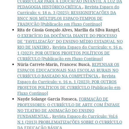
CURRICULAR PARA A EDUCAÇÃO INFANTIL À LUZ DA
PEDAGOGIA HISTÓRICO-CRÍTICA
,
Revista Espaço do
Currículo: v. 18 n. 3 (2025): RESSIGNIFICAÇÕES DA
BNCC NOS MÚLTIPLOS ESPAÇO-TEMPOS DE
TRADUÇÃO [Publicação em Fluxo Contínuo]
Rita de Cássia Gonçalo Alves, Marilia da Silva Rangel,
O EXERCÍCIO DA DOCÊNCIA DIANTE DO PROCESSO
DE "FAVELIZAÇÃO" DO ENSINO MÉDIO ESTADUAL NO
RIO DE JANEIRO
,
Revista Espaço do Currículo: v. 16 n.
1 (2023): POR OUTROS PROJETOS POLÍTICOS DE
CURRÍCULO [Publicação em Fluxo Contínuo]
Núria Carrete-Marín, Francesc Buscà,
REPENSAR OS
ESPAÇOS EDUCACIONAIS NAS ESCOLAS RURAIS NO
CURRÍCULO BASEADO NA COMPETÊNCIA
,
Revista
Espaço do Currículo: v. 16 n. 1 (2023): POR OUTROS
PROJETOS POLÍTICOS DE CURRÍCULO [Publicação em
Fluxo Contínuo]
Nayde Solange Garcia Fonseca,
FORMAÇÃO DE
PROFESSORES: O CURRÍCULO DE ARTE COM ÊNFASE
NO TEATRO DE ANIMAÇÃO DO ENSINO
FUNDAMENTAL
,
Revista Espaço do Currículo: Vol.6
N.1 (2013) PROBLEMATIZAÇÕES SOBRE O CURRÍCULO
DA EDUCAÇÃO BÁSICA