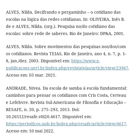
ALVES, Nilda. Decifrando o pergaminho – o cotidiano das
escolas na lógica das redes cotidianas. In: OLIVEIRA, Inês B.
de e ALVES, Nilda. (org.). Pesquisa no/do cotidiano das
escolas: sobre rede de saberes. Rio de Janeiro: DP&A, 2001.
ALVES, Nilda. Sobre movimentos das pesquisas nos/dos/com
os cotidianos. Revista TEIAS, Rio de Janeiro, ano 4, n. 7, p. 1-
8, jan./dez. 2003. Disponível em:
https://www.e-
publicacoes.uerj.br/index.php/revistateias/article/view/23967
.
Acesso em: 03 mar. 2021.
ANDRADE, Nívea. Da escola de samba à escola fundamental:
caminhos para pensar os cotidianos com Cris Costa, Certeau
e Lefebvre. Revista Sul-Americana de Filosofia e Educação –
RESAFE, n. 20, p. 275–293, 2013. Doi:
10.26512/resafe.v0i20.4617. Disponível em:
https://periodicos.unb.br/index.php/resafe/article/view/4617
.
Acesso em: 10 mai 2022.