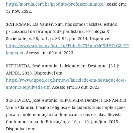
https://morula.com.br/produto/professor-inimigo/
. cesso em:
12 nov. 2022.
SCHUCMAN, Lia Vainer. Sim, nós somos racistas: estudo
psicossocial da branquitude paulistana. Psicologia &
Sociedade, v. 26, n. 1, p. 83–94, jan. 2014. Disponível:
https://www.scielo.br/j/psoc/a/ZFbbkSv735mbMC5HHCsG3sF/?
lang=pt#
. Acesso em: 09 out. 2023.
SEPULVEDA, José Antonio. Laicidade em Destaque. [S.l.]:
ANPEd, 2018. Disponível em:
https://www.anped.org.br/news/laicidade-em-destaque-jose-
antonio-sepulveda-uff
. Acesso em: 30 out. 2023.
SEPULVEDA, José Antônio; SEPULVEDA Denize; FERNANDES
Vânia Claudia. Ensino religioso e laicidade: suas implicações
para a implementação da democracia nas escolas. Revista
Contemporânea de Educação, v. 10, n. 19, jan./jun. 2015.
Disponível em: