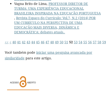
Vagna Brito de Lima,
PROFESSOR DIRETOR DE
TURMA: UMA EXPERIÊNCIA EDUCACIONAL
BRASILEIRA INSPIRADA NA EDUCAÇÃO PORTUGUESA
,
Revista Espaço do Currículo: Vol.7, N.2 (2014) POR
UM CURRÍCULO NA PERSPECTIVA DE UMA
EDUCAÇÃO MAIS DIVERSA, DINÂMICA E
DEMOCRÁTICA: debates atuais..
<<
<
40
41
42
43
44
45
46
47
48
49
50
51
52
53
54
55
56
57
58
59
Você também pode
iniciar uma pesquisa avançada por
similaridade
para este artigo.