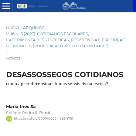
INÍCIO
/
ARQUIVOS
/
V. 16 N. 3 (2023): COTIDIANOS ESCOLARES,
EXPERIMENTAÇÕES ESTÉTICAS, RESISTÊNCIA E PRODUÇÃO
DE MUNDOS [PUBLICAÇÃO EM FLUXO CONTÍNUO]
/
Artigos
DESASSOSSEGOS COTIDIANOS
como aprenderensinar temas sensíveis na escola?
Maria Inês Sá
Colégio Pedro II, Brasil.
https://orcid.org/0000-0003-4593-9751