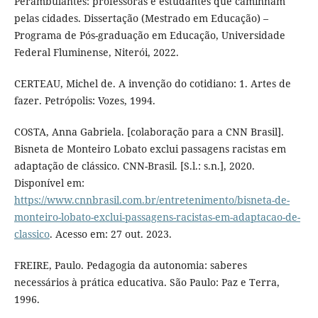
Perambulantes: professoras e estudantes que caminham
pelas cidades. Dissertação (Mestrado em Educação) –
Programa de Pós-graduação em Educação, Universidade
Federal Fluminense, Niterói, 2022.
CERTEAU, Michel de. A invenção do cotidiano: 1. Artes de
fazer. Petrópolis: Vozes, 1994.
COSTA, Anna Gabriela. [colaboração para a CNN Brasil].
Bisneta de Monteiro Lobato exclui passagens racistas em
adaptação de clássico. CNN-Brasil. [S.l.: s.n.], 2020.
Disponível em:
https://www.cnnbrasil.com.br/entretenimento/bisneta-de-
monteiro-lobato-exclui-passagens-racistas-em-adaptacao-de-
classico
. Acesso em: 27 out. 2023.
FREIRE, Paulo. Pedagogia da autonomia: saberes
necessários à prática educativa. São Paulo: Paz e Terra,
1996.