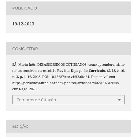
PUBLICADO
19-12-2023
COMO CITAR
SÁ, Maria Inês. DESASSOSSEGOS COTIDIANOS: como aprenderensinar
temas sensíveis na escola? .
Revista Espaço do Currículo
,
[S. l.]
, v. 16,
n. 3, p. 1–16, 2023. DOI: 10.15687/rec.v16i3.68461. Disponível em:
https://periodicos.ufpb.br/index.php/rec/article/view/68461. Acesso
em: 6 ago. 2026.
Fomatos de Citação
EDIÇÃO