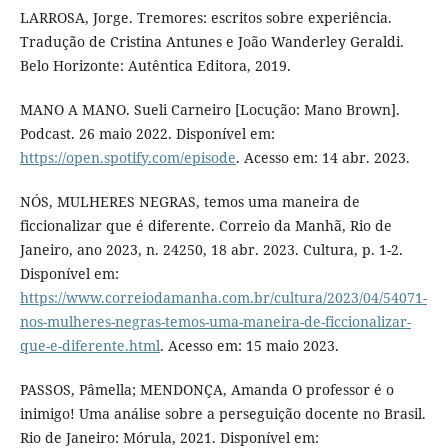
LARROSA, Jorge. Tremores: escritos sobre experiência.
Tradução de Cristina Antunes e João Wanderley Geraldi.
Belo Horizonte: Autêntica Editora, 2019.
MANO A MANO. Sueli Carneiro [Locução: Mano Brown].
Podcast. 26 maio 2022. Disponível em:
https://open.spotify.com/episode
. Acesso em: 14 abr. 2023.
NÓS, MULHERES NEGRAS, temos uma maneira de
ficcionalizar que é diferente. Correio da Manhã, Rio de
Janeiro, ano 2023, n. 24250, 18 abr. 2023. Cultura, p. 1-2.
Disponível em:
https://www.correiodamanha.com.br/cultura/2023/04/54071-
nos-mulheres-negras-temos-uma-maneira-de-ficcionalizar-
que-e-diferente.html
. Acesso em: 15 maio 2023.
PASSOS, Pâmella; MENDONÇA, Amanda O professor é o
inimigo! Uma análise sobre a perseguição docente no Brasil.
Rio de Janeiro: Mórula, 2021. Disponível em: