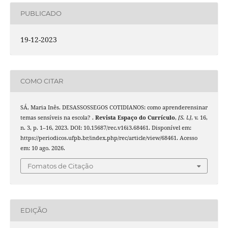
PUBLICADO
19-12-2023
COMO CITAR
SÁ, Maria Inês. DESASSOSSEGOS COTIDIANOS: como aprenderensinar
temas sensíveis na escola? .
Revista Espaço do Currículo
,
[S. l.]
, v. 16,
n. 3, p. 1–16, 2023. DOI: 10.15687/rec.v16i3.68461. Disponível em:
https://periodicos.ufpb.br/index.php/rec/article/view/68461. Acesso
em: 10 ago. 2026.
Fomatos de Citação
EDIÇÃO