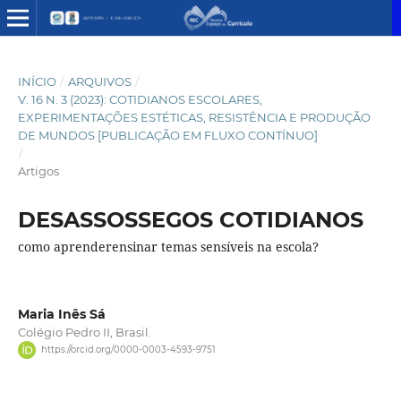
INÍCIO
/
ARQUIVOS
/
V. 16 N. 3 (2023): COTIDIANOS ESCOLARES,
EXPERIMENTAÇÕES ESTÉTICAS, RESISTÊNCIA E PRODUÇÃO
DE MUNDOS [PUBLICAÇÃO EM FLUXO CONTÍNUO]
/
Artigos
DESASSOSSEGOS COTIDIANOS
como aprenderensinar temas sensíveis na escola?
Maria Inês Sá
Colégio Pedro II, Brasil.
https://orcid.org/0000-0003-4593-9751