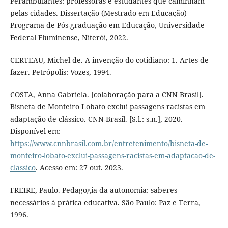
Perambulantes: professoras e estudantes que caminham
pelas cidades. Dissertação (Mestrado em Educação) –
Programa de Pós-graduação em Educação, Universidade
Federal Fluminense, Niterói, 2022.
CERTEAU, Michel de. A invenção do cotidiano: 1. Artes de
fazer. Petrópolis: Vozes, 1994.
COSTA, Anna Gabriela. [colaboração para a CNN Brasil].
Bisneta de Monteiro Lobato exclui passagens racistas em
adaptação de clássico. CNN-Brasil. [S.l.: s.n.], 2020.
Disponível em:
https://www.cnnbrasil.com.br/entretenimento/bisneta-de-
monteiro-lobato-exclui-passagens-racistas-em-adaptacao-de-
classico
. Acesso em: 27 out. 2023.
FREIRE, Paulo. Pedagogia da autonomia: saberes
necessários à prática educativa. São Paulo: Paz e Terra,
1996.