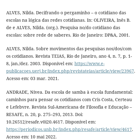
ALVES, Nilda. Decifrando o pergaminho – o cotidiano das
escolas na lógica das redes cotidianas. In: OLIVEIRA, Inês B.
de e ALVES, Nilda. (org.). Pesquisa no/do cotidiano das
escolas: sobre rede de saberes. Rio de Janeiro: DP&A, 2001.
ALVES, Nilda. Sobre movimentos das pesquisas nos/dos/com
os cotidianos. Revista TEIAS, Rio de Janeiro, ano 4, n. 7, p. 1-
8, jan./dez. 2003. Disponível em:
https://www.e-
publicacoes.uerj.br/index.php/revistateias/article/view/23967
.
Acesso em: 03 mar. 2021.
ANDRADE, Nívea. Da escola de samba à escola fundamental:
caminhos para pensar os cotidianos com Cris Costa, Certeau
e Lefebvre. Revista Sul-Americana de Filosofia e Educação –
RESAFE, n. 20, p. 275–293, 2013. Doi:
10.26512/resafe.v0i20.4617. Disponível em:
https://periodicos.unb.br/index.php/resafe/article/view/4617
.
Acesso em: 10 mai 2022.