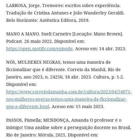
LARROSA, Jorge. Tremores: escritos sobre experiência.
Tradução de Cristina Antunes e João Wanderley Geraldi.
Belo Horizonte: Autêntica Editora, 2019.
MANO A MANO. Sueli Carneiro [Locução: Mano Brown].
Podcast. 26 maio 2022. Disponível em:
https://open.spotify.com/episode
. Acesso em: 14 abr. 2023.
NÓS, MULHERES NEGRAS, temos uma maneira de
ficcionalizar que é diferente. Correio da Manhã, Rio de
Janeiro, ano 2023, n. 24250, 18 abr. 2023. Cultura, p. 1-2.
Disponível em:
https://www.correiodamanha.com.br/cultura/2023/04/54071-
nos-mulheres-negras-temos-uma-maneira-de-ficcionalizar-
que-e-diferente.html
. Acesso em: 15 maio 2023.
PASSOS, Pâmella; MENDONÇA, Amanda O professor é o
inimigo! Uma análise sobre a perseguição docente no Brasil.
Rio de Janeiro: Mórula, 2021. Disponível em: