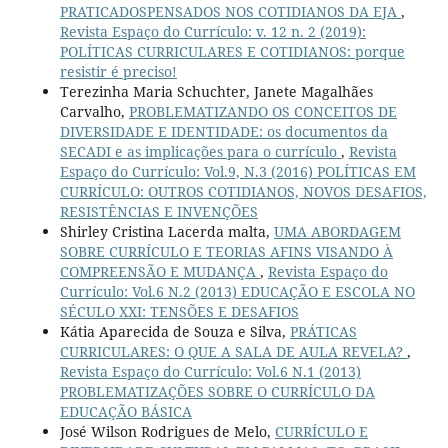
PRATICADOSPENSADOS NOS COTIDIANOS DA EJA
,
Revista Espaço do Currículo: v. 12 n. 2 (2019):
POLÍTICAS CURRICULARES E COTIDIANOS: porque
resistir é preciso!
Terezinha Maria Schuchter, Janete Magalhães
Carvalho,
PROBLEMATIZANDO OS CONCEITOS DE
DIVERSIDADE E IDENTIDADE: os documentos da
SECADI e as implicações para o currículo
,
Revista
Espaço do Currículo: Vol.9, N.3 (2016) POLÍTICAS EM
CURRÍCULO: OUTROS COTIDIANOS, NOVOS DESAFIOS,
RESISTÊNCIAS E INVENÇÕES
Shirley Cristina Lacerda malta,
UMA ABORDAGEM
SOBRE CURRÍCULO E TEORIAS AFINS VISANDO À
COMPREENSÃO E MUDANÇA
,
Revista Espaço do
Currículo: Vol.6 N.2 (2013) EDUCAÇÃO E ESCOLA NO
SÉCULO XXI: TENSÕES E DESAFIOS
Kátia Aparecida de Souza e Silva,
PRÁTICAS
CURRICULARES: O QUE A SALA DE AULA REVELA?
,
Revista Espaço do Currículo: Vol.6 N.1 (2013)
PROBLEMATIZAÇÕES SOBRE O CURRÍCULO DA
EDUCAÇÃO BÁSICA
José Wilson Rodrigues de Melo,
CURRÍCULO E