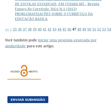
DE ESCOLAS ESTADUAIS, EM CUIABÁ-MT
,
Revista
Espaço do Currículo: Vol.6 N.1 (2013)
PROBLEMATIZAÇÕES SOBRE O CURRÍCULO DA
EDUCAÇÃO BÁSICA
<<
<
35
36
37
38
39
40
41
42
43
44
45
46
47
48
49
50
51
52
53
54
Você também pode
iniciar uma pesquisa avançada por
similaridade
para este artigo.
ENVIAR SUBMISSÃO