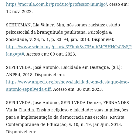
https://morula.com.br/produto/professor-inimigo/
. cesso em:
12 nov. 2022.
SCHUCMAN, Lia Vainer. Sim, nós somos racistas: estudo
psicossocial da branquitude paulistana. Psicologia &
Sociedade, v. 26, n. 1, p. 83–94, jan. 2014. Disponível:
https://www.scielo.br/j/psoc/a/ZFbbkSv735mbMC5HHCsG3sF/?
lang=pt#
. Acesso em: 09 out. 2023.
SEPULVEDA, José Antonio. Laicidade em Destaque. [S.l.]:
ANPEd, 2018. Disponível em:
https://www.anped.org.br/news/laicidade-em-destaque-jose-
antonio-sepulveda-uff
. Acesso em: 30 out. 2023.
SEPULVEDA, José Antônio; SEPULVEDA Denize; FERNANDES
Vânia Claudia. Ensino religioso e laicidade: suas implicações
para a implementação da democracia nas escolas. Revista
Contemporânea de Educação, v. 10, n. 19, jan./jun. 2015.
Disponível em: