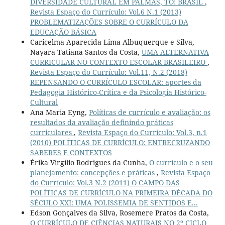
DIVERSIDADE CULTURAL EM PALMAS, TO: BRASIL
,
Revista Espaço do Currículo: Vol.6 N.1 (2013)
PROBLEMATIZAÇÕES SOBRE O CURRÍCULO DA
EDUCAÇÃO BÁSICA
Caricelma Aparecida Lima Albuquerque e Silva,
Nayara Tatiana Santos da Costa,
UMA ALTERNATIVA
CURRICULAR NO CONTEXTO ESCOLAR BRASILEIRO
,
Revista Espaço do Currículo: Vol.11, N.2 (2018)
REPENSANDO O CURRÍCULO ESCOLAR: aportes da
Pedagogia Histórico-Crítica e da Psicologia Histórico-
Cultural
Ana Maria Eyng,
Políticas de currículo e avaliação: os
resultados da avaliação definindo práticas
curriculares
,
Revista Espaço do Currículo: Vol.3, n.1
(2010) POLÍTICAS DE CURRÍCULO: ENTRECRUZANDO
SABERES E CONTEXTOS
Érika Virgílio Rodrigues da Cunha,
O currículo e o seu
planejamento: concepções e práticas
,
Revista Espaço
do Currículo: Vol.3 N.2 (2011) O CAMPO DAS
POLÍTICAS DE CURRÍCULO NA PRIMEIRA DÉCADA DO
SÉCULO XXI: UMA POLISSEMIA DE SENTIDOS E...
Edson Gonçalves da Silva, Rosemere Pratos da Costa,
O CURRÍCULO DE CIÊNCIAS NATURAIS NO 2º CICLO