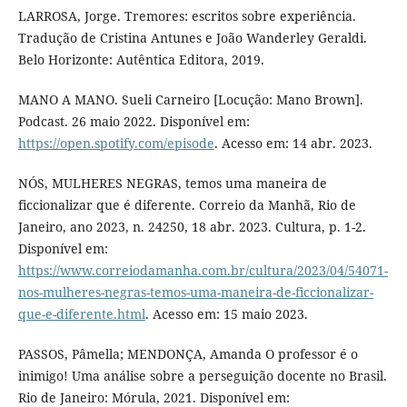
LARROSA, Jorge. Tremores: escritos sobre experiência.
Tradução de Cristina Antunes e João Wanderley Geraldi.
Belo Horizonte: Autêntica Editora, 2019.
MANO A MANO. Sueli Carneiro [Locução: Mano Brown].
Podcast. 26 maio 2022. Disponível em:
https://open.spotify.com/episode
. Acesso em: 14 abr. 2023.
NÓS, MULHERES NEGRAS, temos uma maneira de
ficcionalizar que é diferente. Correio da Manhã, Rio de
Janeiro, ano 2023, n. 24250, 18 abr. 2023. Cultura, p. 1-2.
Disponível em:
https://www.correiodamanha.com.br/cultura/2023/04/54071-
nos-mulheres-negras-temos-uma-maneira-de-ficcionalizar-
que-e-diferente.html
. Acesso em: 15 maio 2023.
PASSOS, Pâmella; MENDONÇA, Amanda O professor é o
inimigo! Uma análise sobre a perseguição docente no Brasil.
Rio de Janeiro: Mórula, 2021. Disponível em: