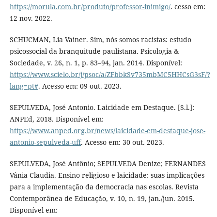
https://morula.com.br/produto/professor-inimigo/
. cesso em:
12 nov. 2022.
SCHUCMAN, Lia Vainer. Sim, nós somos racistas: estudo
psicossocial da branquitude paulistana. Psicologia &
Sociedade, v. 26, n. 1, p. 83–94, jan. 2014. Disponível:
https://www.scielo.br/j/psoc/a/ZFbbkSv735mbMC5HHCsG3sF/?
lang=pt#
. Acesso em: 09 out. 2023.
SEPULVEDA, José Antonio. Laicidade em Destaque. [S.l.]:
ANPEd, 2018. Disponível em:
https://www.anped.org.br/news/laicidade-em-destaque-jose-
antonio-sepulveda-uff
. Acesso em: 30 out. 2023.
SEPULVEDA, José Antônio; SEPULVEDA Denize; FERNANDES
Vânia Claudia. Ensino religioso e laicidade: suas implicações
para a implementação da democracia nas escolas. Revista
Contemporânea de Educação, v. 10, n. 19, jan./jun. 2015.
Disponível em: