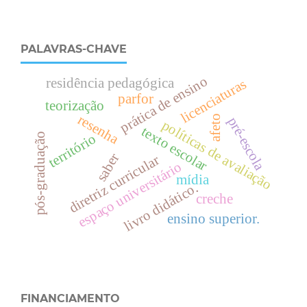
PALAVRAS-CHAVE
prática de ensino
residência pedagógica
licenciaturas
parfor
teorização
resenha
afeto
pré-escola
políticas de avaliação
texto escolar
pós-graduação
território
saber
diretriz curricular
espaço universitário
mídia
livro didático.
creche
ensino superior.
FINANCIAMENTO