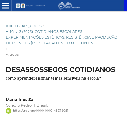
INÍCIO
/
ARQUIVOS
/
V. 16 N. 3 (2023): COTIDIANOS ESCOLARES,
EXPERIMENTAÇÕES ESTÉTICAS, RESISTÊNCIA E PRODUÇÃO
DE MUNDOS [PUBLICAÇÃO EM FLUXO CONTÍNUO]
/
Artigos
DESASSOSSEGOS COTIDIANOS
como aprenderensinar temas sensíveis na escola?
Maria Inês Sá
Colégio Pedro II, Brasil.
https://orcid.org/0000-0003-4593-9751