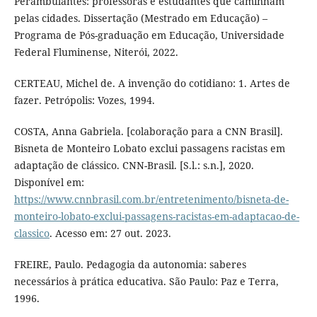
Perambulantes: professoras e estudantes que caminham
pelas cidades. Dissertação (Mestrado em Educação) –
Programa de Pós-graduação em Educação, Universidade
Federal Fluminense, Niterói, 2022.
CERTEAU, Michel de. A invenção do cotidiano: 1. Artes de
fazer. Petrópolis: Vozes, 1994.
COSTA, Anna Gabriela. [colaboração para a CNN Brasil].
Bisneta de Monteiro Lobato exclui passagens racistas em
adaptação de clássico. CNN-Brasil. [S.l.: s.n.], 2020.
Disponível em:
https://www.cnnbrasil.com.br/entretenimento/bisneta-de-
monteiro-lobato-exclui-passagens-racistas-em-adaptacao-de-
classico
. Acesso em: 27 out. 2023.
FREIRE, Paulo. Pedagogia da autonomia: saberes
necessários à prática educativa. São Paulo: Paz e Terra,
1996.