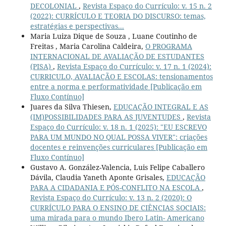
DECOLONIAL
,
Revista Espaço do Currículo: v. 15 n. 2
(2022): CURRÍCULO E TEORIA DO DISCURSO: temas,
estratégias e perspectivas...
Maria Luiza Dique de Souza , Luane Coutinho de
Freitas , Maria Carolina Caldeira,
O PROGRAMA
INTERNACIONAL DE AVALIAÇÃO DE ESTUDANTES
(PISA)
,
Revista Espaço do Currículo: v. 17 n. 1 (2024):
CURRICULO, AVALIAÇÃO E ESCOLAS: tensionamentos
entre a norma e performatividade [Publicação em
Fluxo Contínuo]
Juares da Silva Thiesen,
EDUCAÇÃO INTEGRAL E AS
(IM)POSSIBILIDADES PARA AS JUVENTUDES
,
Revista
Espaço do Currículo: v. 18 n. 1 (2025): "EU ESCREVO
PARA UM MUNDO NO QUAL POSSA VIVER": criações
docentes e reinvenções curriculares [Publicação em
Fluxo Contínuo]
Gustavo A. González-Valencia, Luis Felipe Caballero
Dávila, Claudia Yaneth Aponte Grisales,
EDUCAÇÃO
PARA A CIDADANIA E PÓS-CONFLITO NA ESCOLA
,
Revista Espaço do Currículo: v. 13 n. 2 (2020): O
CURRÍCULO PARA O ENSINO DE CIÊNCIAS SOCIAIS:
uma mirada para o mundo Ibero Latin- Americano