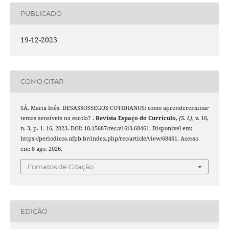
PUBLICADO
19-12-2023
COMO CITAR
SÁ, Maria Inês. DESASSOSSEGOS COTIDIANOS: como aprenderensinar
temas sensíveis na escola? .
Revista Espaço do Currículo
,
[S. l.]
, v. 16,
n. 3, p. 1–16, 2023. DOI: 10.15687/rec.v16i3.68461. Disponível em:
https://periodicos.ufpb.br/index.php/rec/article/view/68461. Acesso
em: 8 ago. 2026.
Fomatos de Citação
EDIÇÃO