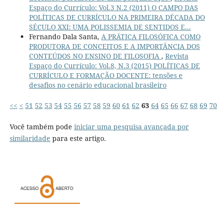
Espaço do Currículo: Vol.3 N.2 (2011) O CAMPO DAS
POLÍTICAS DE CURRÍCULO NA PRIMEIRA DÉCADA DO
SÉCULO XXI: UMA POLISSEMIA DE SENTIDOS E...
Fernando Dala Santa,
A PRÁTICA FILOSÓFICA COMO
PRODUTORA DE CONCEITOS E A IMPORTÂNCIA DOS
CONTEÚDOS NO ENSINO DE FILOSOFIA
,
Revista
Espaço do Currículo: Vol.8, N.3 (2015) POLÍTICAS DE
CURRÍCULO E FORMAÇÃO DOCENTE: tensões e
desafios no cenário educacional brasileiro
<<
<
51
52
53
54
55
56
57
58
59
60
61
62
63
64
65
66
67
68
69
70
Você também pode
iniciar uma pesquisa avançada por
similaridade
para este artigo.