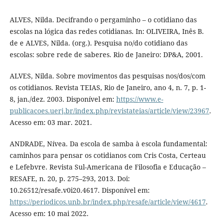
ALVES, Nilda. Decifrando o pergaminho – o cotidiano das
escolas na lógica das redes cotidianas. In: OLIVEIRA, Inês B.
de e ALVES, Nilda. (org.). Pesquisa no/do cotidiano das
escolas: sobre rede de saberes. Rio de Janeiro: DP&A, 2001.
ALVES, Nilda. Sobre movimentos das pesquisas nos/dos/com
os cotidianos. Revista TEIAS, Rio de Janeiro, ano 4, n. 7, p. 1-
8, jan./dez. 2003. Disponível em:
https://www.e-
publicacoes.uerj.br/index.php/revistateias/article/view/23967
.
Acesso em: 03 mar. 2021.
ANDRADE, Nívea. Da escola de samba à escola fundamental:
caminhos para pensar os cotidianos com Cris Costa, Certeau
e Lefebvre. Revista Sul-Americana de Filosofia e Educação –
RESAFE, n. 20, p. 275–293, 2013. Doi:
10.26512/resafe.v0i20.4617. Disponível em:
https://periodicos.unb.br/index.php/resafe/article/view/4617
.
Acesso em: 10 mai 2022.