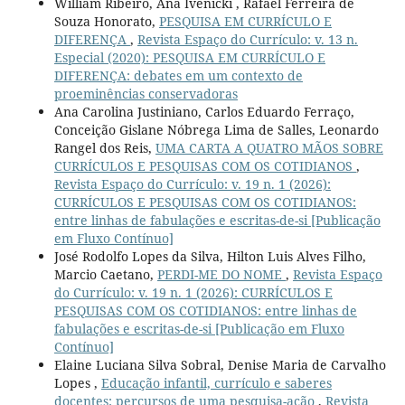
William Ribeiro, Ana Ivenicki , Rafael Ferreira de
Souza Honorato,
PESQUISA EM CURRÍCULO E
DIFERENÇA
,
Revista Espaço do Currículo: v. 13 n.
Especial (2020): PESQUISA EM CURRÍCULO E
DIFERENÇA: debates em um contexto de
proeminências conservadoras
Ana Carolina Justiniano, Carlos Eduardo Ferraço,
Conceição Gislane Nóbrega Lima de Salles, Leonardo
Rangel dos Reis,
UMA CARTA A QUATRO MÃOS SOBRE
CURRÍCULOS E PESQUISAS COM OS COTIDIANOS
,
Revista Espaço do Currículo: v. 19 n. 1 (2026):
CURRÍCULOS E PESQUISAS COM OS COTIDIANOS:
entre linhas de fabulações e escritas-de-si [Publicação
em Fluxo Contínuo]
José Rodolfo Lopes da Silva, Hilton Luis Alves Filho,
Marcio Caetano,
PERDI-ME DO NOME
,
Revista Espaço
do Currículo: v. 19 n. 1 (2026): CURRÍCULOS E
PESQUISAS COM OS COTIDIANOS: entre linhas de
fabulações e escritas-de-si [Publicação em Fluxo
Contínuo]
Elaine Luciana Silva Sobral, Denise Maria de Carvalho
Lopes ,
Educação infantil, currículo e saberes
docentes: percursos de uma pesquisa-ação
,
Revista