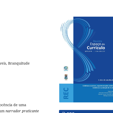
íveis, Branquitude
docência de uma
 um
narrador praticante