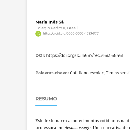
Maria Inês Sá
Colégio Pedro II, Brasil.
https://orcid.org/0000-0003-4593-9751
DOI:
https://doi.org/10.15687/rec.v16i3.68461
Cotidiano escolar, Temas sens
Palavras-chave:
RESUMO
Este texto narra acontecimentos cotidianos na 
professora em
desassossego
. Uma narrativa de