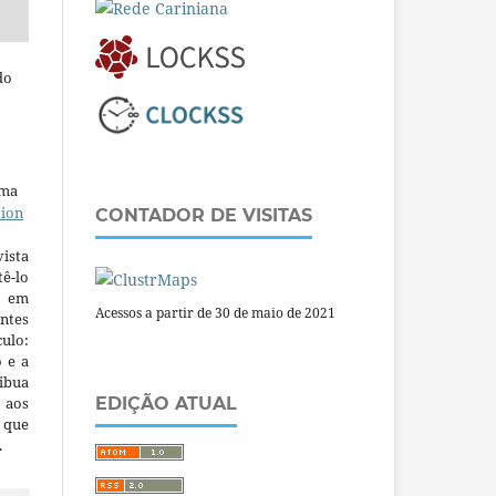
do
uma
tion
CONTADOR DE VISITAS
ista
ê-lo
m em
Acessos a partir de 30 de maio de 2021
ntes
culo:
o e a
ibua
 aos
EDIÇÃO ATUAL
a que
.