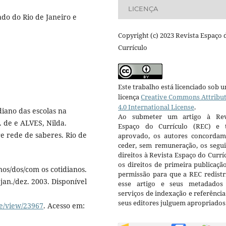
LICENÇA
do do Rio de Janeiro e
Copyright (c) 2023 Revista Espaço 
Currículo
Este trabalho está licenciado sob 
licença
Creative Commons Attribu
4.0 International License
.
diano das escolas na
Ao submeter um artigo à Rev
. de e ALVES, Nilda.
Espaço do Currículo (REC) e t
re rede de saberes. Rio de
aprovado, os autores concorda
ceder, sem remuneração, os segui
direitos à Revista Espaço do Currí
os direitos de primeira publicaçã
os/dos/com os cotidianos.
permissão para que a REC redistr
 jan./dez. 2003. Disponível
esse artigo e seus metadados
serviços de indexação e referênci
seus editores julguem apropriados
le/view/23967
. Acesso em: