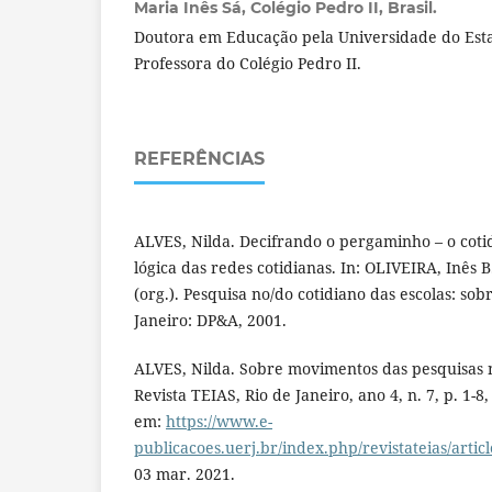
Maria Inês Sá,
Colégio Pedro II, Brasil.
Doutora em Educação pela Universidade do Esta
Professora do Colégio Pedro II.
REFERÊNCIAS
ALVES, Nilda. Decifrando o pergaminho – o coti
lógica das redes cotidianas. In: OLIVEIRA, Inês B
(org.). Pesquisa no/do cotidiano das escolas: sob
Janeiro: DP&A, 2001.
ALVES, Nilda. Sobre movimentos das pesquisas n
Revista TEIAS, Rio de Janeiro, ano 4, n. 7, p. 1-8,
em:
https://www.e-
publicacoes.uerj.br/index.php/revistateias/artic
03 mar. 2021.