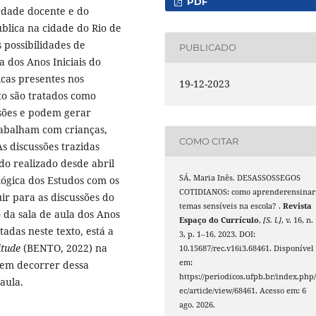
PDF
erdade docente e do
ública na cidade do Rio de
 possibilidades de
PUBLICADO
a dos Anos Iniciais do
cas presentes nos
19-12-2023
xto são tratados como
sões e podem gerar
abalham com crianças,
COMO CITAR
s discussões trazidas
do realizado desde abril
SÁ, Maria Inês. DESASSOSSEGOS
lógica dos Estudos com os
COTIDIANOS: como aprenderensinar
ir para as discussões do
temas sensíveis na escola? .
Revista
 da sala de aula dos Anos
Espaço do Currículo
,
[S. l.]
, v. 16, n.
tadas neste texto, está a
3, p. 1–16, 2023. DOI:
itude
(BENTO, 2022) na
10.15687/rec.v16i3.68461. Disponível
em:
dem decorrer dessa
https://periodicos.ufpb.br/index.php/
aula.
ec/article/view/68461. Acesso em: 6
ago. 2026.