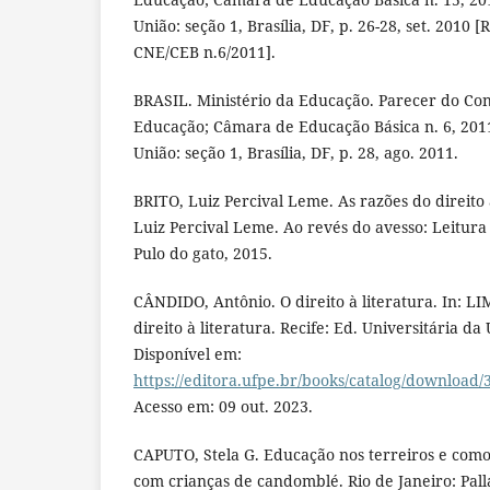
União: seção 1, Brasília, DF, p. 26-28, set. 201
CNE/CEB n.6/2011].
BRASIL. Ministério da Educação. Parecer do Co
Educação; Câmara de Educação Básica n. 6, 2011, 
União: seção 1, Brasília, DF, p. 28, ago. 2011.
BRITO, Luiz Percival Leme. As razões do direito à
Luiz Percival Leme. Ao revés do avesso: Leitura
Pulo do gato, 2015.
CÂNDIDO, Antônio. O direito à literatura. In: LIM
direito à literatura. Recife: Ed. Universitária da
Disponível em:
https://editora.ufpe.br/books/catalog/download/
Acesso em: 09 out. 2023.
CAPUTO, Stela G. Educação nos terreiros e como 
com crianças de candomblé. Rio de Janeiro: Pall