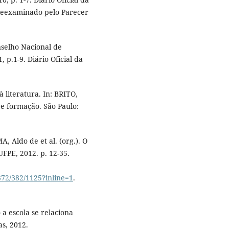
0 [Reexaminado pelo Parecer
nselho Nacional de
p.1-9. Diário Oficial da
 literatura. In: BRITO,
 e formação. São Paulo:
A, Aldo de et al. (org.). O
 UFPE, 2012. p. 12-35.
372/382/1125?inline=1
.
a escola se relaciona
as, 2012.