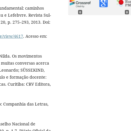
fundamental: caminhos
0
0
u e Lefebvre. Revista Sul-
20, p. 275–293, 2013. Doi:
le/view/4617
. Acesso em:
Nilda. Os movimentos
s muitas conversas acerca
, Leonardo; SÜSSEKIND,
culo e formação docente:
cas. Curitiba: CRV Editora,
o: Companhia das Letras,
nselho Nacional de
 p. 1-7. Diário Oficial da