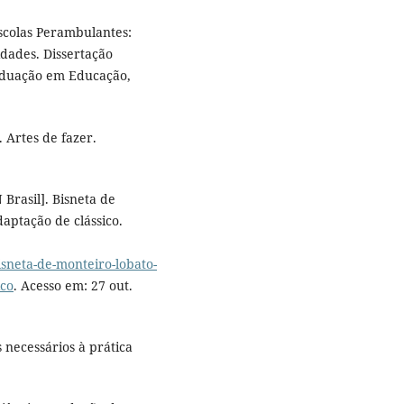
scolas Perambulantes:
dades. Dissertação
aduação em Educação,
 Artes de fazer.
Brasil]. Bisneta de
aptação de clássico.
sneta-de-monteiro-lobato-
ico
. Acesso em: 27 out.
 necessários à prática