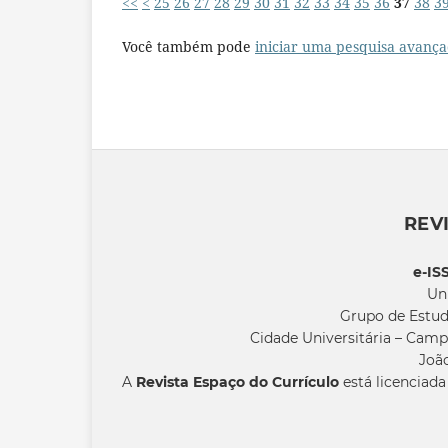
<<
<
25
26
27
28
29
30
31
32
33
34
35
36
37
38
3
Você também pode
iniciar uma pesquisa avança
REV
e-IS
Un
Grupo de Estud
Cidade Universitária – Camp
João
A
Revista Espaço do Currículo
está licenciad