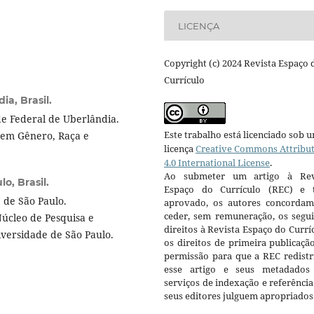
LICENÇA
Copyright (c) 2024 Revista Espaço 
Currículo
a, Brasil.
e Federal de Uberlândia.
Este trabalho está licenciado sob 
 em Gênero, Raça e
licença
Creative Commons Attribu
4.0 International License
.
Ao submeter um artigo à Rev
o, Brasil.
Espaço do Currículo (REC) e t
 de São Paulo.
aprovado, os autores concorda
ceder, sem remuneração, os segui
Núcleo de Pesquisa e
direitos à Revista Espaço do Currí
versidade de São Paulo.
os direitos de primeira publicaçã
permissão para que a REC redistr
esse artigo e seus metadados
serviços de indexação e referênci
seus editores julguem apropriados