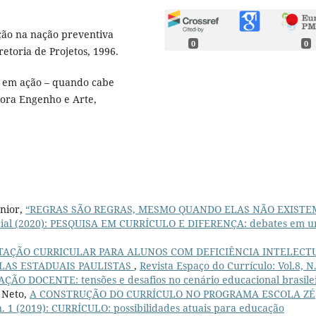
ção na nação preventiva
0
0
etoria de Projetos, 1996.
 em ação – quando cabe
itora Engenho e Arte,
unior,
“REGRAS SÃO REGRAS, MESMO QUANDO ELAS NÃO EXISTE
special (2020): PESQUISA EM CURRÍCULO E DIFERENÇA: debates em 
TAÇÃO CURRICULAR PARA ALUNOS COM DEFICIÊNCIA INTELECT
LAS ESTADUAIS PAULISTAS
,
Revista Espaço do Currículo: Vol.8, N
ÃO DOCENTE: tensões e desafios no cenário educacional brasile
a Neto,
A CONSTRUÇÃO DO CURRÍCULO NO PROGRAMA ESCOLA ZÉ
 n. 1 (2019): CURRÍCULO: possibilidades atuais para educação