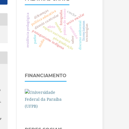
diferenças
prática de ensino
política educativa
fotografia.
creche
texto escolar
residência pedagógica
diretriz curricular
discurso ambiental
licenciaturas
resenha
tecnologias
espaço universitário
afeto
território
protagonismo indígena
parfor
saber
pós-graduação
mídia
FINANCIAMENTO
s
,
r