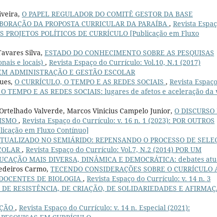
iveira,
O PAPEL REGULADOR DO COMITÊ GESTOR DA BASE
BORAÇÃO DA PROPOSTA CURRICULAR DA PARAÍBA
,
Revista Espa
TROS PROJETOS POLÍTICOS DE CURRÍCULO [Publicação em Fluxo
Tavares Silva,
ESTADO DO CONHECIMENTO SOBRE AS PESQUISAS
is e locais)
,
Revista Espaço do Currículo: Vol.10, N.1 (2017)
 EM ADMINISTRAÇÃO E GESTÃO ESCOLAR
gues,
O CURRÍCULO, O TEMPO E AS REDES SOCIAIS
,
Revista Espaç
, O TEMPO E AS REDES SOCIAIS: lugares de afetos e aceleração da 
 Ortelhado Valverde, Marcos Vinicius Campelo Junior,
O DISCURSO
LISMO
,
Revista Espaço do Currículo: v. 16 n. 1 (2023): POR OUTROS
icação em Fluxo Contínuo]
TUALIZADO NO SEMIÁRIDO: REPENSANDO O PROCESSO DE SELE
SCOLAR
,
Revista Espaço do Currículo: Vol.7, N.2 (2014) POR UM
CAÇÃO MAIS DIVERSA, DINÂMICA E DEMOCRÁTICA: debates atua
Medeiros Carmo,
TECENDO CONSIDERAÇÕES SOBRE O CURRÍCULO 
 DOCENTES DE BIOLOGIA
,
Revista Espaço do Currículo: v. 14 n. 3
E DE RESISTÊNCIA, DE CRIAÇÃO, DE SOLIDARIEDADES E AFIRMA
AÇÃO
,
Revista Espaço do Currículo: v. 14 n. Especial (2021):