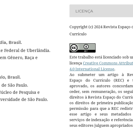
LICENÇA
Copyright (c) 2024 Revista Espaço 
Currículo
a, Brasil.
e Federal de Uberlândia.
Este trabalho está licenciado sob 
 em Gênero, Raça e
licença
Creative Commons Attribu
4.0 International License
.
Ao submeter um artigo à Rev
o, Brasil.
Espaço do Currículo (REC) e t
 de São Paulo.
aprovado, os autores concorda
ceder, sem remuneração, os segui
Núcleo de Pesquisa e
direitos à Revista Espaço do Currí
versidade de São Paulo.
os direitos de primeira publicaçã
permissão para que a REC redistr
esse artigo e seus metadados
serviços de indexação e referênci
seus editores julguem apropriados