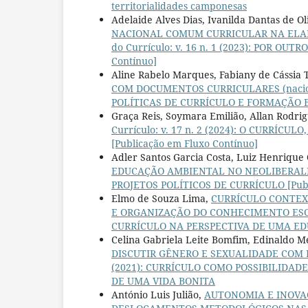
territorialidades camponesas
Adelaide Alves Dias, Ivanilda Dantas de Ol
NACIONAL COMUM CURRICULAR NA ELA
do Currículo: v. 16 n. 1 (2023): POR OU
Contínuo]
Aline Rabelo Marques, Fabiany de Cássia 
COM DOCUMENTOS CURRICULARES (naciona
POLÍTICAS DE CURRÍCULO E FORMAÇÃO
Graça Reis, Soymara Emilião, Allan Rodri
Currículo: v. 17 n. 2 (2024): O CURRÍCULO
[Publicação em Fluxo Contínuo]
Adler Santos Garcia Costa, Luiz Henrique
EDUCAÇÃO AMBIENTAL NO NEOLIBERA
PROJETOS POLÍTICOS DE CURRÍCULO [Publ
Elmo de Souza Lima,
CURRÍCULO CONTEX
E ORGANIZAÇÃO DO CONHECIMENTO E
CURRÍCULO NA PERSPECTIVA DE UMA EDU
Celina Gabriela Leite Bomfim, Edinaldo 
DISCUTIR GÊNERO E SEXUALIDADE COM
(2021): CURRÍCULO COMO POSSIBILIDAD
DE UMA VIDA BONITA
António Luis Julião,
AUTONOMIA E INOV