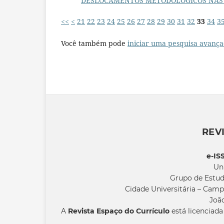
DESLOCAMENTOS METODOLÓGICOS NAS 
<<
<
21
22
23
24
25
26
27
28
29
30
31
32
33
34
3
Você também pode
iniciar uma pesquisa avança
REV
e-IS
Un
Grupo de Estud
Cidade Universitária – Camp
João
A
Revista Espaço do Currículo
está licenciad