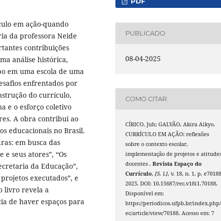
PDF
ículo em ação-quando
PUBLICADO
ria da professora Neide
tantes contribuições
08-04-2025
ma análise histórica,
po em uma escola de uma
desafios enfrentados por
nstrução do currículo,
COMO CITAR
 e o esforço coletivo
res. A obra contribui ao
CÍRICO, Juh; GALVÃO, Akira Aikyo.
os educacionais no Brasil.
CURRÍCULO EM AÇÃO: reflexões
dras: em busca das
sobre o contexto escolar,
e e seus atores”, “Os
implementação de projetos e atitude
docentes .
Revista Espaço do
Secretaria da Educação”,
Currículo
,
[S. l.]
, v. 18, n. 1, p. e70188
 projetos executados”, e
2025. DOI: 10.15687/rec.v18i1.70188.
 livro revela a
Disponível em:
cia de haver espaços para
https://periodicos.ufpb.br/index.php/
ec/article/view/70188. Acesso em: 7