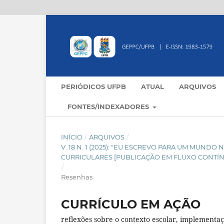
PERIÓDICOS UFPB
ATUAL
ARQUIVOS
FONTES/INDEXADORES
INÍCIO
/
ARQUIVOS
/
V. 18 N. 1 (2025): "EU ESCREVO PARA UM MUND
CURRICULARES [PUBLICAÇÃO EM FLUXO CONTÍ
/
Resenhas
CURRÍCULO EM AÇÃO
reflexões sobre o contexto escolar, implementaç