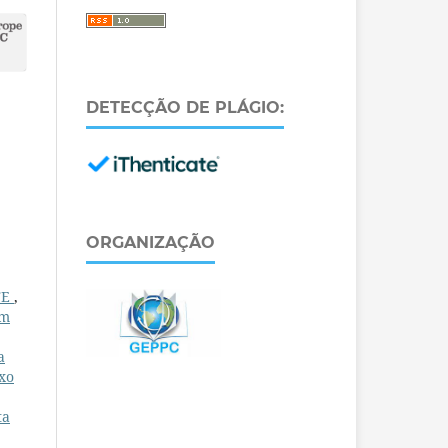
DETECÇÃO DE PLÁGIO:
ORGANIZAÇÃO
TE
,
um
a
xo
ta