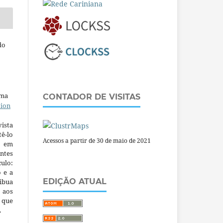
do
uma
CONTADOR DE VISITAS
tion
ista
ê-lo
Acessos a partir de 30 de maio de 2021
m em
ntes
culo:
o e a
EDIÇÃO ATUAL
ibua
 aos
a que
.