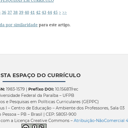
PESQUISAS EM CURRÍCULO
5
36
37
38
39
40
41
42
43
44
45
>
>>
da por similaridade
para este artigo.
ISTA ESPAÇO DO CURRÍCULO
SN:
1983-1579 |
Prefixo DOI:
10.15687/rec
iversidade Federal da Paraíba – UFPB
os e Pesquisas em Políticas Curriculares (GEPPC)
us I – Centro de Educação – Ambiente dos Professores, Sala 03
 Pessoa – PB – Brasil | CEP: 58051-900
a com a Licença Creative Commons –
Atribuição-NãoComercial 4