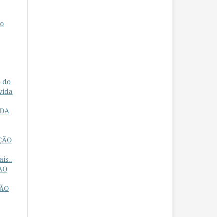
ço
o do
vida
 DA
ÇÃO
is..
AO
ÇÃO