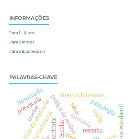
INFORMAÇÕES
Para Leitores
Para Autores
Para Bibliotecários
PALAVRAS-CHAVE
burocracia
direitos humanos.
prática de ensino
pré-escola
psicologia
políticas de avaliação
saber
voz estudantil
creche
mídia
licenciaturas
território
texto escolar
resenha
afeto