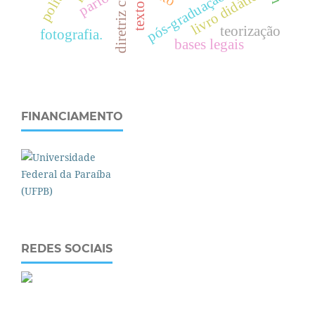
diretriz curricular
livro didático.
parfor
pós-graduação
teorização
fotografia.
bases legais
FINANCIAMENTO
REDES SOCIAIS