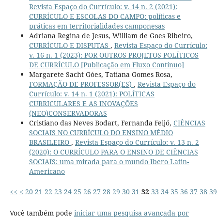
Revista Espaço do Currículo: v. 14 n. 2 (2021):
CURRÍCULO E ESCOLAS DO CAMPO: políticas e
práticas em territorialidades camponesas
Adriana Regina de Jesus, William de Goes Ribeiro,
CURRÍCULO E DISPUTAS
,
Revista Espaço do Currículo:
v. 16 n. 1 (2023): POR OUTROS PROJETOS POLÍTICOS
DE CURRÍCULO [Publicação em Fluxo Contínuo]
Margarete Sacht Góes, Tatiana Gomes Rosa,
FORMAÇÃO DE PROFESSOR(ES)
,
Revista Espaço do
Currículo: v. 14 n. 1 (2021): POLÍTICAS
CURRICULARES E AS INOVAÇÕES
(NEO)CONSERVADORAS
Cristiano das Neves Bodart, Fernanda Feijó,
CIÊNCIAS
SOCIAIS NO CURRÍCULO DO ENSINO MÉDIO
BRASILEIRO
,
Revista Espaço do Currículo: v. 13 n. 2
(2020): O CURRÍCULO PARA O ENSINO DE CIÊNCIAS
SOCIAIS: uma mirada para o mundo Ibero Latin-
Americano
<<
<
20
21
22
23
24
25
26
27
28
29
30
31
32
33
34
35
36
37
38
39
Você também pode
iniciar uma pesquisa avançada por