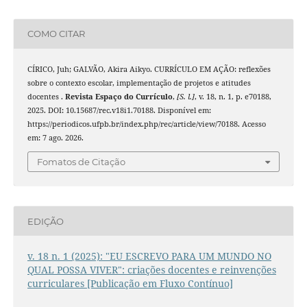
COMO CITAR
CÍRICO, Juh; GALVÃO, Akira Aikyo. CURRÍCULO EM AÇÃO: reflexões
sobre o contexto escolar, implementação de projetos e atitudes
docentes .
Revista Espaço do Currículo
,
[S. l.]
, v. 18, n. 1, p. e70188,
2025. DOI: 10.15687/rec.v18i1.70188. Disponível em:
https://periodicos.ufpb.br/index.php/rec/article/view/70188. Acesso
em: 7 ago. 2026.
Fomatos de Citação
EDIÇÃO
v. 18 n. 1 (2025): "EU ESCREVO PARA UM MUNDO NO
QUAL POSSA VIVER": criações docentes e reinvenções
curriculares [Publicação em Fluxo Contínuo]