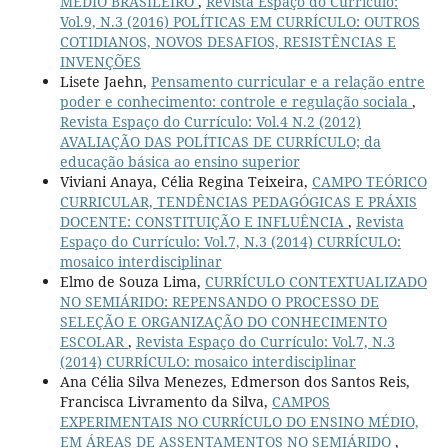
MÉDIO BRASILEIRO
,
Revista Espaço do Currículo:
Vol.9, N.3 (2016) POLÍTICAS EM CURRÍCULO: OUTROS
COTIDIANOS, NOVOS DESAFIOS, RESISTÊNCIAS E
INVENÇÕES
Lisete Jaehn,
Pensamento curricular e a relação entre
poder e conhecimento: controle e regulação sociala
,
Revista Espaço do Currículo: Vol.4 N.2 (2012)
AVALIAÇÃO DAS POLÍTICAS DE CURRÍCULO; da
educação básica ao ensino superior
Viviani Anaya, Célia Regina Teixeira,
CAMPO TEÓRICO
CURRICULAR, TENDÊNCIAS PEDAGÓGICAS E PRÁXIS
DOCENTE: CONSTITUIÇÃO E INFLUÊNCIA
,
Revista
Espaço do Currículo: Vol.7, N.3 (2014) CURRÍCULO:
mosaico interdisciplinar
Elmo de Souza Lima,
CURRÍCULO CONTEXTUALIZADO
NO SEMIÁRIDO: REPENSANDO O PROCESSO DE
SELEÇÃO E ORGANIZAÇÃO DO CONHECIMENTO
ESCOLAR
,
Revista Espaço do Currículo: Vol.7, N.3
(2014) CURRÍCULO: mosaico interdisciplinar
Ana Célia Silva Menezes, Edmerson dos Santos Reis,
Francisca Livramento da Silva,
CAMPOS
EXPERIMENTAIS NO CURRÍCULO DO ENSINO MÉDIO,
EM ÁREAS DE ASSENTAMENTOS NO SEMIÁRIDO
,