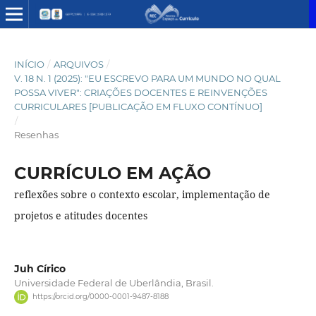
INÍCIO
/
ARQUIVOS
/
V. 18 N. 1 (2025): "EU ESCREVO PARA UM MUNDO NO QUAL
POSSA VIVER": CRIAÇÕES DOCENTES E REINVENÇÕES
CURRICULARES [PUBLICAÇÃO EM FLUXO CONTÍNUO]
/
Resenhas
CURRÍCULO EM AÇÃO
reflexões sobre o contexto escolar, implementação de
projetos e atitudes docentes
Juh Círico
Universidade Federal de Uberlândia, Brasil.
https://orcid.org/0000-0001-9487-8188