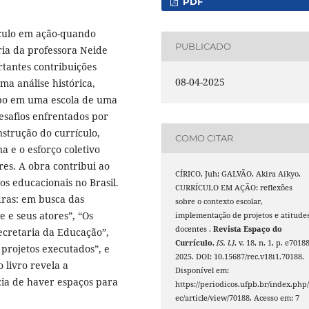
PDF
ículo em ação-quando
PUBLICADO
ria da professora Neide
tantes contribuições
08-04-2025
ma análise histórica,
po em uma escola de uma
desafios enfrentados por
nstrução do currículo,
COMO CITAR
 e o esforço coletivo
res. A obra contribui ao
CÍRICO, Juh; GALVÃO, Akira Aikyo.
os educacionais no Brasil.
CURRÍCULO EM AÇÃO: reflexões
dras: em busca das
sobre o contexto escolar,
e e seus atores”, “Os
implementação de projetos e atitude
docentes .
Revista Espaço do
Secretaria da Educação”,
Currículo
,
[S. l.]
, v. 18, n. 1, p. e70188
 projetos executados”, e
2025. DOI: 10.15687/rec.v18i1.70188.
 livro revela a
Disponível em:
cia de haver espaços para
https://periodicos.ufpb.br/index.php/
ec/article/view/70188. Acesso em: 7