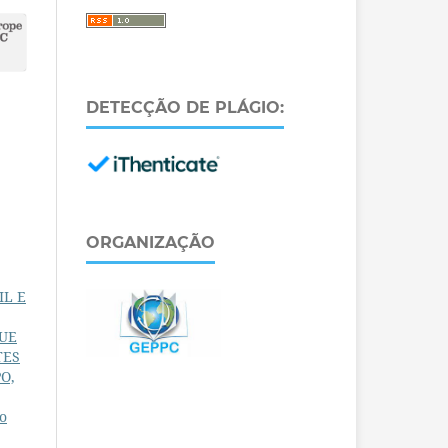
DETECÇÃO DE PLÁGIO:
ORGANIZAÇÃO
IL E
UE
TES
PO,
o