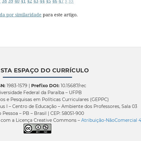
7
38
39
40
41
42
43
44
45
46
47
>
>>
da por similaridade
para este artigo.
ISTA ESPAÇO DO CURRÍCULO
SN:
1983-1579 |
Prefixo DOI:
10.15687/rec
iversidade Federal da Paraíba – UFPB
os e Pesquisas em Políticas Curriculares (GEPPC)
us I – Centro de Educação – Ambiente dos Professores, Sala 03
 Pessoa – PB – Brasil | CEP: 58051-900
a com a Licença Creative Commons –
Atribuição-NãoComercial 4