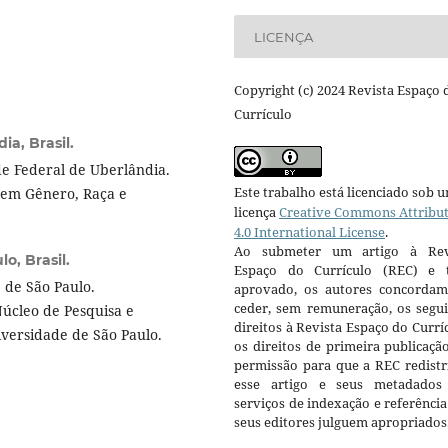
LICENÇA
Copyright (c) 2024 Revista Espaço 
Currículo
a, Brasil.
e Federal de Uberlândia.
Este trabalho está licenciado sob 
 em Gênero, Raça e
licença
Creative Commons Attribu
4.0 International License
.
Ao submeter um artigo à Rev
o, Brasil.
Espaço do Currículo (REC) e t
 de São Paulo.
aprovado, os autores concorda
ceder, sem remuneração, os segui
Núcleo de Pesquisa e
direitos à Revista Espaço do Currí
versidade de São Paulo.
os direitos de primeira publicaçã
permissão para que a REC redistr
esse artigo e seus metadados
serviços de indexação e referênci
seus editores julguem apropriados