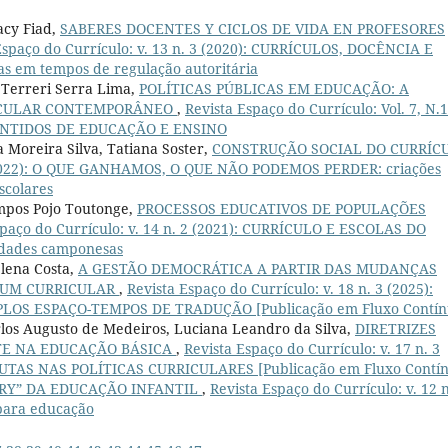
acy Fiad,
SABERES DOCENTES Y CICLOS DE VIDA EN PROFESORES
Espaço do Currículo: v. 13 n. 3 (2020): CURRÍCULOS, DOCÊNCIA E
as em tempos de regulação autoritária
 Terreri Serra Lima,
POLÍTICAS PÚBLICAS EM EDUCAÇÃO: A
ICULAR CONTEMPORÂNEO
,
Revista Espaço do Currículo: Vol. 7, N.1
ENTIDOS DE EDUCAÇÃO E ENSINO
 Moreira Silva, Tatiana Soster,
CONSTRUÇÃO SOCIAL DO CURRÍC
 3 (2022): O QUE GANHAMOS, O QUE NÃO PODEMOS PERDER: criações
scolares
ampos Pojo Toutonge,
PROCESSOS EDUCATIVOS DE POPULAÇÕES
spaço do Currículo: v. 14 n. 2 (2021): CURRÍCULO E ESCOLAS DO
lidades camponesas
elena Costa,
A GESTÃO DEMOCRÁTICA A PARTIR DAS MUDANÇAS
MUM CURRICULAR
,
Revista Espaço do Currículo: v. 18 n. 3 (2025):
LOS ESPAÇO-TEMPOS DE TRADUÇÃO [Publicação em Fluxo Contín
Carlos Augusto de Medeiros, Luciana Leandro da Silva,
DIRETRIZES
TE NA EDUCAÇÃO BÁSICA
,
Revista Espaço do Currículo: v. 17 n. 3
TAS NAS POLÍTICAS CURRICULARES [Publicação em Fluxo Contín
ORY” DA EDUCAÇÃO INFANTIL
,
Revista Espaço do Currículo: v. 12 n
 para educação