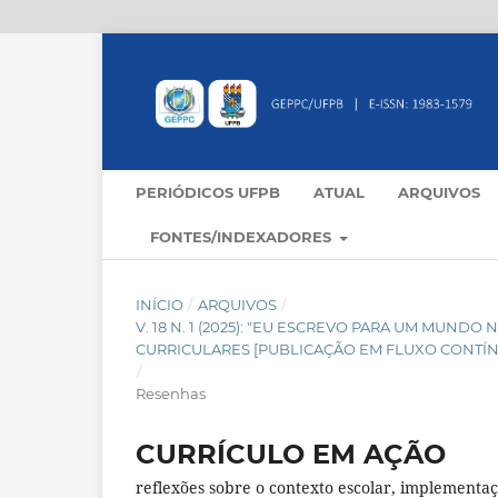
PERIÓDICOS UFPB
ATUAL
ARQUIVOS
FONTES/INDEXADORES
INÍCIO
/
ARQUIVOS
/
V. 18 N. 1 (2025): "EU ESCREVO PARA UM MUND
CURRICULARES [PUBLICAÇÃO EM FLUXO CONTÍ
/
Resenhas
CURRÍCULO EM AÇÃO
reflexões sobre o contexto escolar, implementaç