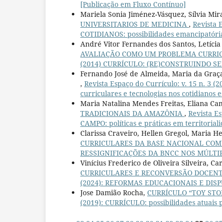
[Publicação em Fluxo Contínuo]
Mariela Sonia Jiménez-Vásquez, Sílvia Mir
UNIVERSITARIOS DE MEDICINA
,
Revista 
COTIDIANOS: possibilidades emancipatóri
André Vitor Fernandes dos Santos, Letícia
AVALIAÇÃO COMO UM PROBLEMA CURR
(2014) CURRÍCULO: (RE)CONSTRUINDO S
Fernando José de Almeida, Maria da Graça
,
Revista Espaço do Currículo: v. 15 n.
curriculares e tecnologias nos cotidianos e
Maria Natalina Mendes Freitas, Eliana C
TRADICIONAIS DA AMAZÔNIA
,
Revista E
CAMPO: políticas e práticas em territoria
Clarissa Craveiro, Hellen Gregol, Maria H
CURRICULARES DA BASE NACIONAL CO
RESSIGNIFICAÇÕES DA BNCC NOS MÚLTIP
Vinícius Frederico de Oliveira Silveira, 
CURRICULARES E RECONVERSÃO DOCEN
(2024): REFORMAS EDUCACIONAIS E DISPU
Jose Damião Rocha,
CURRÍCULO “TOY ST
(2019): CURRÍCULO: possibilidades atuais