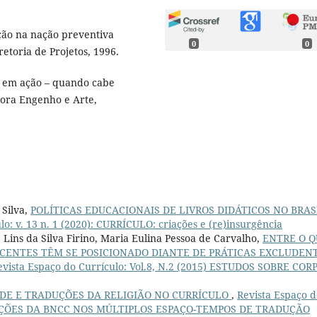
ção na nação preventiva
0
0
etoria de Projetos, 1996.
 em ação – quando cabe
itora Engenho e Arte,
 Silva,
POLÍTICAS EDUCACIONAIS DE LIVROS DIDÁTICOS NO BRAS
lo: v. 13 n. 1 (2020): CURRÍCULO: criações e (re)insurgência
 Lins da Silva Firino, Maria Eulina Pessoa de Carvalho,
ENTRE O Q
DOCENTES TÊM SE POSICIONADO DIANTE DE PRÁTICAS EXCLUDEN
evista Espaço do Currículo: Vol.8, N.2 (2015) ESTUDOS SOBRE COR
E E TRADUÇÕES DA RELIGIÃO NO CURRÍCULO
,
Revista Espaço d
IFICAÇÕES DA BNCC NOS MÚLTIPLOS ESPAÇO-TEMPOS DE TRADUÇÃO