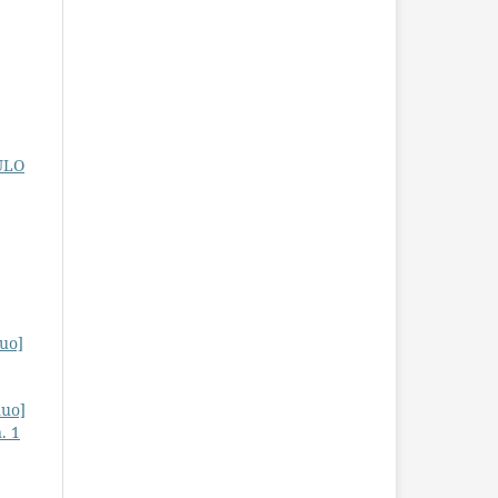
ULO
uo]
uo]
. 1