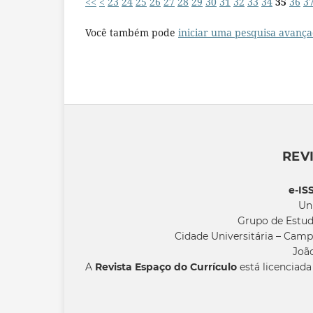
<<
<
23
24
25
26
27
28
29
30
31
32
33
34
35
36
3
Você também pode
iniciar uma pesquisa avança
REV
e-IS
Un
Grupo de Estud
Cidade Universitária – Camp
João
A
Revista Espaço do Currículo
está licenciad