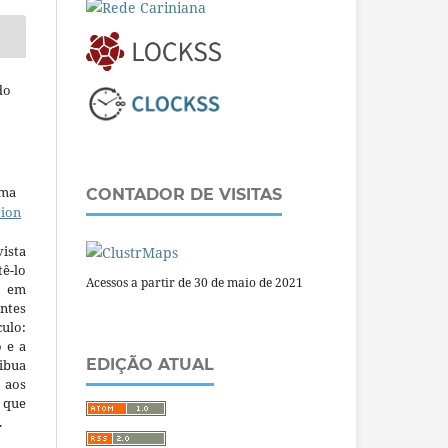
do
uma
CONTADOR DE VISITAS
tion
ista
ê-lo
Acessos a partir de 30 de maio de 2021
m em
ntes
culo:
o e a
EDIÇÃO ATUAL
ibua
 aos
a que
.