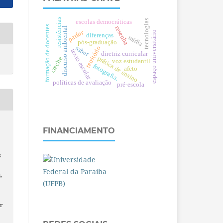
resistências
tecnologias
escolas democráticas
formação de docentes.
resenha
discurso ambiental
parfor
espaço universitário
diferenças
mídia
pós-graduação
saber
território
texto escolar
diretriz curricular
prática de ensino
creche
voz estudantil
fotografia.
afeto
políticas de avaliação
pré-escola
FINANCIAMENTO
s
,
r