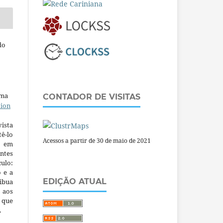
do
uma
CONTADOR DE VISITAS
tion
ista
ê-lo
Acessos a partir de 30 de maio de 2021
m em
ntes
culo:
o e a
EDIÇÃO ATUAL
ibua
 aos
a que
.