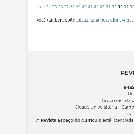
<<
<
24
25
26
27
28
29
30
31
32
33
34
35
36
37
3
Você também pode
iniciar uma pesquisa avança
REV
e-IS
Un
Grupo de Estud
Cidade Universitária – Camp
João
A
Revista Espaço do Currículo
está licenciad