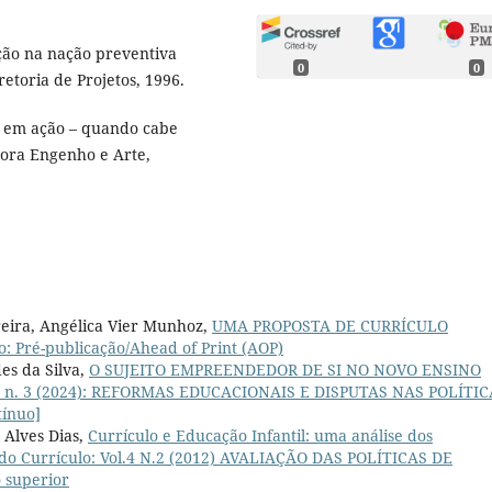
ção na nação preventiva
0
0
etoria de Projetos, 1996.
 em ação – quando cabe
itora Engenho e Arte,
reira, Angélica Vier Munhoz,
UMA PROPOSTA DE CURRÍCULO
o: Pré-publicação/Ahead of Print (AOP)
es da Silva,
O SUJEITO EMPREENDEDOR DE SI NO NOVO ENSINO
. 17 n. 3 (2024): REFORMAS EDUCACIONAIS E DISPUTAS NAS POLÍTI
ínuo]
 Alves Dias,
Currículo e Educação Infantil: uma análise dos
 do Currículo: Vol.4 N.2 (2012) AVALIAÇÃO DAS POLÍTICAS DE
 superior