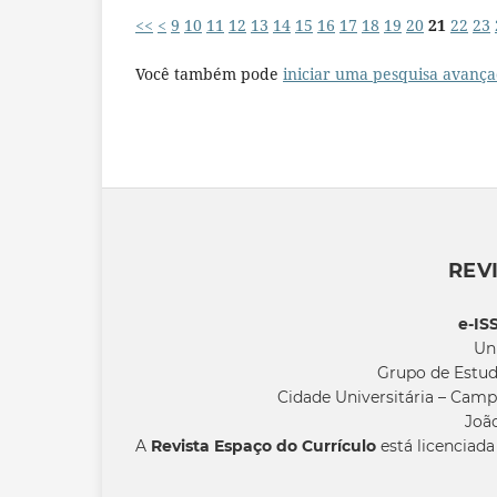
<<
<
9
10
11
12
13
14
15
16
17
18
19
20
21
22
23
Você também pode
iniciar uma pesquisa avança
REV
e-IS
Un
Grupo de Estud
Cidade Universitária – Camp
João
A
Revista Espaço do Currículo
está licenciad