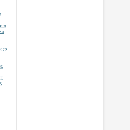
D
com
uxo
paço
S:
RE
S