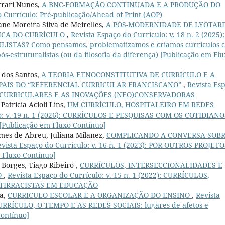
rrari Nunes,
A BNC-FORMAÇÃO CONTINUADA E A PRODUÇÃO DO
 Currículo: Pré-publicação/Ahead of Print (AOP)
ne Moreira Silva de Meirelles,
A PÓS-MODERNIDADE DE LYOTAR
RICA DO CURRÍCULO
,
Revista Espaço do Currículo: v. 18 n. 2 (2025):
STAS? Como pensamos, problematizamos e criamos currículos 
s-estruturalistas (ou da filosofia da diferença) [Publicação em Fl
 dos Santos,
A TEORIA ETNOCONSTITUTIVA DE CURRÍCULO E A
PAIS DO “REFERENCIAL CURRICULAR FRANCISCANO”
,
Revista Es
TICAS CURRICULARES E AS INOVAÇÕES (NEO)CONSERVADORAS
atrícia Acioli Lins,
UM CURRÍCULO, HOSPITALEIRO EM REDES
lo: v. 19 n. 1 (2026): CURRÍCULOS E PESQUISAS COM OS COTIDIANO
i [Publicação em Fluxo Contínuo]
es de Abreu, Juliana Milanez,
COMPLICANDO A CONVERSA SOB
vista Espaço do Currículo: v. 16 n. 1 (2023): POR OUTROS PROJETO
Fluxo Contínuo]
 Borges, Tiago Ribeiro ,
CURRÍCULOS, INTERSECCIONALIDADES E
O
,
Revista Espaço do Currículo: v. 15 n. 1 (2022): CURRÍCULOS,
NTIRRACISTAS EM EDUCAÇÃO
ra,
CURRICULO ESCOLAR E A ORGANIZAÇÃO DO ENSINO
,
Revista
O CURRÍCULO, O TEMPO E AS REDES SOCIAIS: lugares de afetos e
Contínuo]