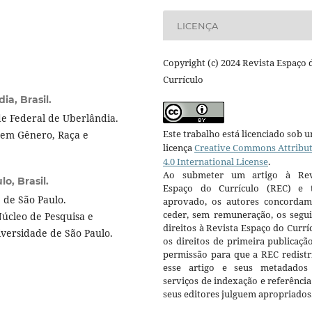
LICENÇA
Copyright (c) 2024 Revista Espaço 
Currículo
a, Brasil.
e Federal de Uberlândia.
Este trabalho está licenciado sob 
 em Gênero, Raça e
licença
Creative Commons Attribu
4.0 International License
.
Ao submeter um artigo à Rev
o, Brasil.
Espaço do Currículo (REC) e t
 de São Paulo.
aprovado, os autores concorda
ceder, sem remuneração, os segui
Núcleo de Pesquisa e
direitos à Revista Espaço do Currí
versidade de São Paulo.
os direitos de primeira publicaçã
permissão para que a REC redistr
esse artigo e seus metadados
serviços de indexação e referênci
seus editores julguem apropriados