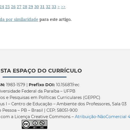
24
25
26
27
28
29
30
31
32
33
>
>>
da por similaridade
para este artigo.
ISTA ESPAÇO DO CURRÍCULO
SN:
1983-1579 |
Prefixo DOI:
10.15687/rec
iversidade Federal da Paraíba – UFPB
os e Pesquisas em Políticas Curriculares (GEPPC)
us I – Centro de Educação – Ambiente dos Professores, Sala 03
 Pessoa – PB – Brasil | CEP: 58051-900
a com a Licença Creative Commons –
Atribuição-NãoComercial 4