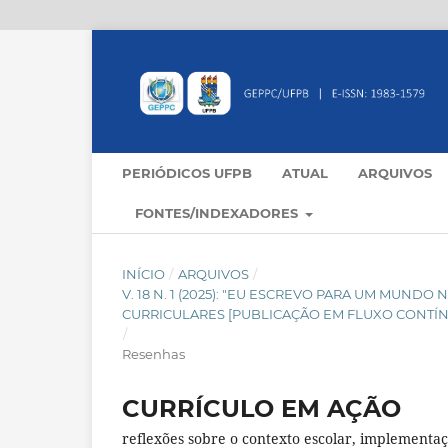
PERIÓDICOS UFPB
ATUAL
ARQUIVOS
FONTES/INDEXADORES
INÍCIO
/
ARQUIVOS
/
V. 18 N. 1 (2025): "EU ESCREVO PARA UM MUND
CURRICULARES [PUBLICAÇÃO EM FLUXO CONTÍ
/
Resenhas
CURRÍCULO EM AÇÃO
reflexões sobre o contexto escolar, implementaç