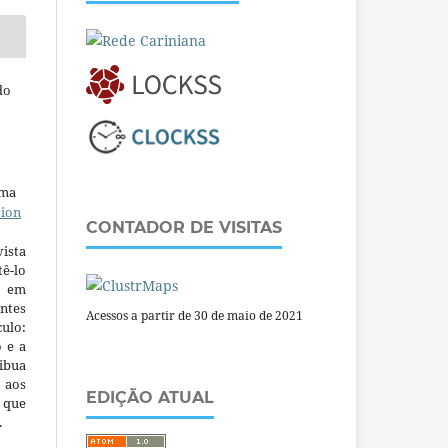
do
uma
tion
CONTADOR DE VISITAS
ista
ê-lo
m em
ntes
Acessos a partir de 30 de maio de 2021
culo:
o e a
ibua
 aos
EDIÇÃO ATUAL
a que
.