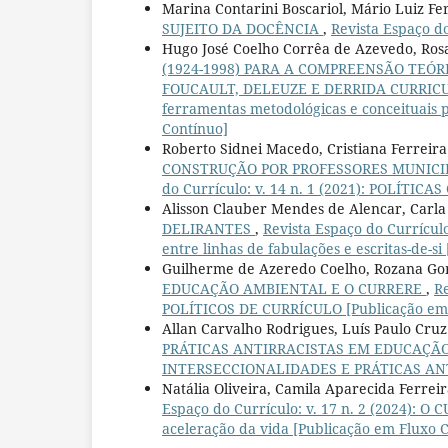
Marina Contarini Boscariol, Mário Luiz Fe
SUJEITO DA DOCÊNCIA
,
Revista Espaço do
Hugo José Coelho Corrêa de Azevedo, Rosa
(1924-1998) PARA A COMPREENSÃO TEÓ
FOUCAULT, DELEUZE E DERRIDA CURRICULI
ferramentas metodológicas e conceituais pó
Contínuo]
Roberto Sidnei Macedo, Cristiana Ferreira
CONSTRUÇÃO POR PROFESSORES MUNICI
do Currículo: v. 14 n. 1 (2021): POLÍ
Alisson Clauber Mendes de Alencar, Carla P
DELIRANTES
,
Revista Espaço do Currícu
entre linhas de fabulações e escritas-de-s
Guilherme de Azeredo Coelho, Rozana Gom
EDUCAÇÃO AMBIENTAL E O CURRERE
,
Re
POLÍTICOS DE CURRÍCULO [Publicação em 
Allan Carvalho Rodrigues, Luís Paulo Cruz
PRÁTICAS ANTIRRACISTAS EM EDUCAÇÃ
INTERSECCIONALIDADES E PRÁTICAS A
Natália Oliveira, Camila Aparecida Ferrei
Espaço do Currículo: v. 17 n. 2 (2024): 
aceleração da vida [Publicação em Fluxo 