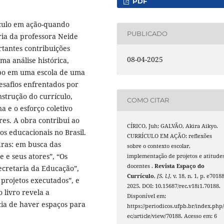
PDF
ículo em ação-quando
PUBLICADO
ria da professora Neide
tantes contribuições
08-04-2025
ma análise histórica,
po em uma escola de uma
desafios enfrentados por
nstrução do currículo,
COMO CITAR
 e o esforço coletivo
res. A obra contribui ao
CÍRICO, Juh; GALVÃO, Akira Aikyo.
os educacionais no Brasil.
CURRÍCULO EM AÇÃO: reflexões
dras: em busca das
sobre o contexto escolar,
e e seus atores”, “Os
implementação de projetos e atitude
docentes .
Revista Espaço do
Secretaria da Educação”,
Currículo
,
[S. l.]
, v. 18, n. 1, p. e70188
 projetos executados”, e
2025. DOI: 10.15687/rec.v18i1.70188.
 livro revela a
Disponível em:
cia de haver espaços para
https://periodicos.ufpb.br/index.php/
ec/article/view/70188. Acesso em: 6