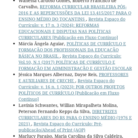
Wanessa Cardoso Gomes, Roberto Francisco de
Carvalho,
REFORMA CURRICULAR BRASILEIRA PÓS-
2016 E AS REPERCUSSÕES DA LEI 13.415/2017 PARA O
ENSINO MÉDIO DO TOCANTINS
,
Revista Espaço do
Currículo: v. 17 n. 3 (2024): REFORMAS
EDUCACIONAIS E DISPUTAS NAS POLÍTICAS
CURRICULARES [Publicação em Fluxo Contínuo]
Márcia Ângela Aguiar,
POLÍTICAS DE CURRÍCULO E
FORMAÇÃO DOS PROFISSIONAIS DA EDUCAÇÃO
BÁSICA NO BRASIL
,
Revista Espaço do Currículo:
Vol.10, N.1 (2017) POLÍTICAS DE CURRÍCULO E
FORMAÇÃO EM ADMINISTRAÇÃO E GESTÃO ESCOLAR
Jéssica Marques Albernaz, Dayse Reis,
PROFESSORES
E AUXILIARES DE CRECHE
,
Revista Espaço do
Currículo: v. 16 n. 1 (2023): POR OUTROS PROJETOS
POLÍTICOS DE CURRÍCULO [Publicação em Fluxo
Contínuo]
Lavínia Schwantes, Willian Mirapalheta Molina,
Peterson Fernando Kepps da Silva,
DIRETRIZES
CURRICULARES DO RS PARA O ENSINO MÉDIO (1976 E
2021)
,
Revista Espaço do Currículo: Pré-
publicação/Ahead of Print (AOP)
Marlucy Paraíso, Maria Carolina da Silva Caldeira,