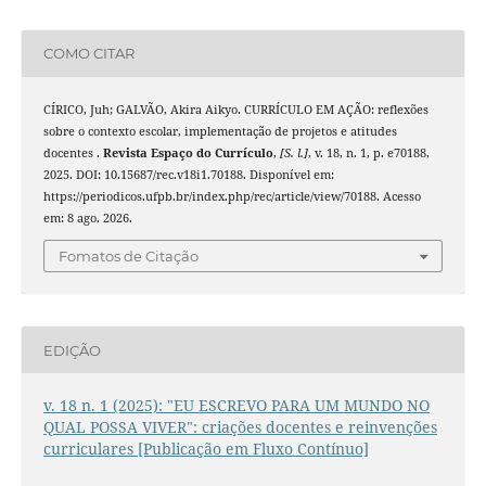
COMO CITAR
CÍRICO, Juh; GALVÃO, Akira Aikyo. CURRÍCULO EM AÇÃO: reflexões
sobre o contexto escolar, implementação de projetos e atitudes
docentes .
Revista Espaço do Currículo
,
[S. l.]
, v. 18, n. 1, p. e70188,
2025. DOI: 10.15687/rec.v18i1.70188. Disponível em:
https://periodicos.ufpb.br/index.php/rec/article/view/70188. Acesso
em: 8 ago. 2026.
Fomatos de Citação
EDIÇÃO
v. 18 n. 1 (2025): "EU ESCREVO PARA UM MUNDO NO
QUAL POSSA VIVER": criações docentes e reinvenções
curriculares [Publicação em Fluxo Contínuo]