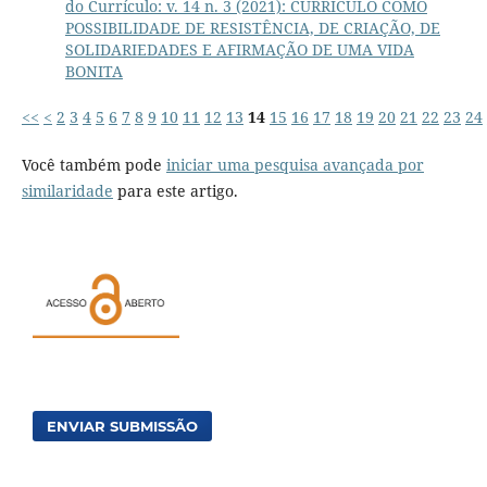
do Currículo: v. 14 n. 3 (2021): CURRÍCULO COMO
POSSIBILIDADE DE RESISTÊNCIA, DE CRIAÇÃO, DE
SOLIDARIEDADES E AFIRMAÇÃO DE UMA VIDA
BONITA
<<
<
2
3
4
5
6
7
8
9
10
11
12
13
14
15
16
17
18
19
20
21
22
23
24
Você também pode
iniciar uma pesquisa avançada por
similaridade
para este artigo.
ENVIAR SUBMISSÃO