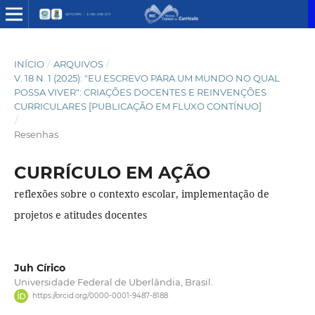
INÍCIO
/
ARQUIVOS
/
V. 18 N. 1 (2025): "EU ESCREVO PARA UM MUNDO NO QUAL
POSSA VIVER": CRIAÇÕES DOCENTES E REINVENÇÕES
CURRICULARES [PUBLICAÇÃO EM FLUXO CONTÍNUO]
/
Resenhas
CURRÍCULO EM AÇÃO
reflexões sobre o contexto escolar, implementação de
projetos e atitudes docentes
Juh Círico
Universidade Federal de Uberlândia, Brasil.
https://orcid.org/0000-0001-9487-8188