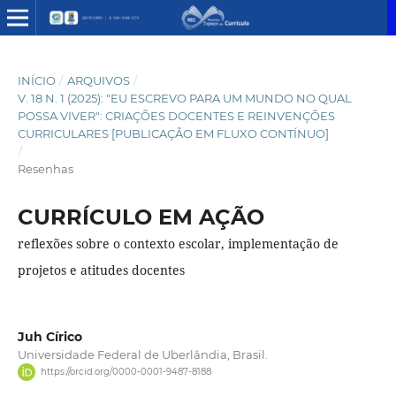
INÍCIO
/
ARQUIVOS
/
V. 18 N. 1 (2025): "EU ESCREVO PARA UM MUNDO NO QUAL
POSSA VIVER": CRIAÇÕES DOCENTES E REINVENÇÕES
CURRICULARES [PUBLICAÇÃO EM FLUXO CONTÍNUO]
/
Resenhas
CURRÍCULO EM AÇÃO
reflexões sobre o contexto escolar, implementação de
projetos e atitudes docentes
Juh Círico
Universidade Federal de Uberlândia, Brasil.
https://orcid.org/0000-0001-9487-8188