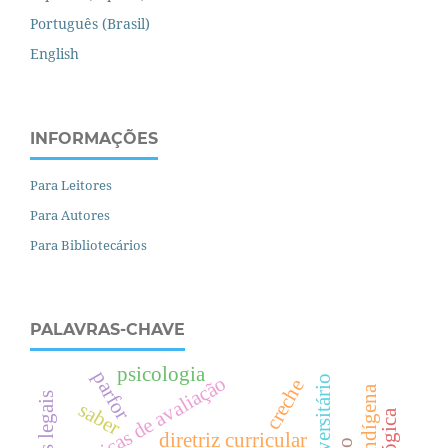
Português (Brasil)
English
INFORMAÇÕES
Para Leitores
Para Autores
Para Bibliotecários
PALAVRAS-CHAVE
psicologia
parfor
políticas de avaliação
creche
bases legais
saber
diretriz curricular