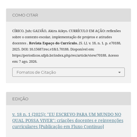
COMO CITAR
CÍRICO, Juh; GALVÃO, Akira Aikyo. CURRÍCULO EM AÇÃO: reflexões
sobre o contexto escolar, implementação de projetos e atitudes
docentes .
Revista Espaço do Currículo
,
[S. l.]
, v. 18, n. 1, p. e70188,
2025. DOI: 10.15687/rec.v18i1.70188. Disponível em:
https://periodicos.ufpb.br/index.php/rec/article/view/70188. Acesso
em: 7 ago. 2026.
Fomatos de Citação
EDIÇÃO
v. 18 n. 1 (2025): "EU ESCREVO PARA UM MUNDO NO
QUAL POSSA VIVER": criações docentes e reinvenções
curriculares [Publicação em Fluxo Contínuo]