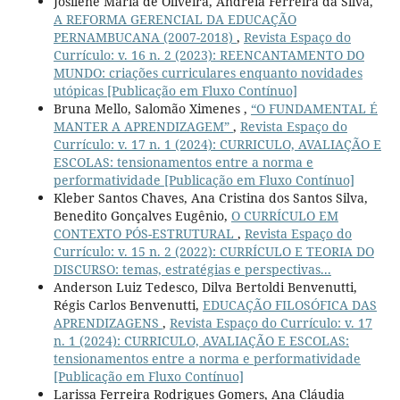
Josilene Maria de Oliveira, Andréia Ferreira da Silva,
A REFORMA GERENCIAL DA EDUCAÇÃO
PERNAMBUCANA (2007-2018)
,
Revista Espaço do
Currículo: v. 16 n. 2 (2023): REENCANTAMENTO DO
MUNDO: criações curriculares enquanto novidades
utópicas [Publicação em Fluxo Contínuo]
Bruna Mello, Salomão Ximenes ,
“O FUNDAMENTAL É
MANTER A APRENDIZAGEM”
,
Revista Espaço do
Currículo: v. 17 n. 1 (2024): CURRICULO, AVALIAÇÃO E
ESCOLAS: tensionamentos entre a norma e
performatividade [Publicação em Fluxo Contínuo]
Kleber Santos Chaves, Ana Cristina dos Santos Silva,
Benedito Gonçalves Eugênio,
O CURRÍCULO EM
CONTEXTO PÓS-ESTRUTURAL
,
Revista Espaço do
Currículo: v. 15 n. 2 (2022): CURRÍCULO E TEORIA DO
DISCURSO: temas, estratégias e perspectivas...
Anderson Luiz Tedesco, Dilva Bertoldi Benvenutti,
Régis Carlos Benvenutti,
EDUCAÇÃO FILOSÓFICA DAS
APRENDIZAGENS
,
Revista Espaço do Currículo: v. 17
n. 1 (2024): CURRICULO, AVALIAÇÃO E ESCOLAS:
tensionamentos entre a norma e performatividade
[Publicação em Fluxo Contínuo]
Larissa Ferreira Rodrigues Gomers, Ana Cláudia