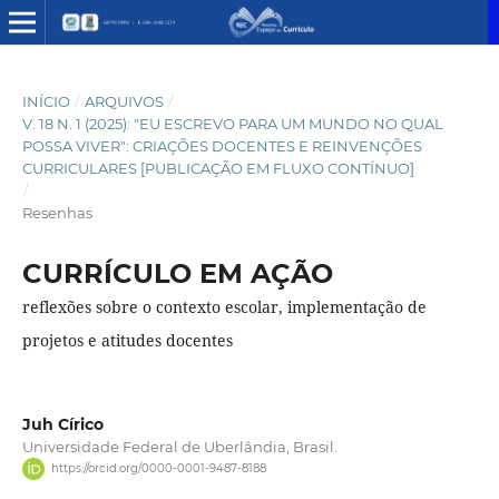
INÍCIO
/
ARQUIVOS
/
V. 18 N. 1 (2025): "EU ESCREVO PARA UM MUNDO NO QUAL
POSSA VIVER": CRIAÇÕES DOCENTES E REINVENÇÕES
CURRICULARES [PUBLICAÇÃO EM FLUXO CONTÍNUO]
/
Resenhas
CURRÍCULO EM AÇÃO
reflexões sobre o contexto escolar, implementação de
projetos e atitudes docentes
Juh Círico
Universidade Federal de Uberlândia, Brasil.
https://orcid.org/0000-0001-9487-8188