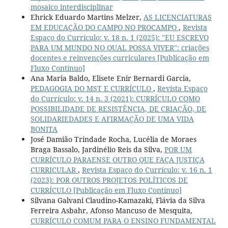
mosaico interdisciplinar
Ehrick Eduardo Martins Melzer,
AS LICENCIATURAS
EM EDUCAÇÃO DO CAMPO NO PROCAMPO
,
Revista
Espaço do Currículo: v. 18 n. 1 (2025): "EU ESCREVO
PARA UM MUNDO NO QUAL POSSA VIVER": criações
docentes e reinvenções curriculares [Publicação em
Fluxo Contínuo]
Ana Maria Baldo, Elisete Enir Bernardi Garcia,
PEDAGOGIA DO MST E CURRÍCULO
,
Revista Espaço
do Currículo: v. 14 n. 3 (2021): CURRÍCULO COMO
POSSIBILIDADE DE RESISTÊNCIA, DE CRIAÇÃO, DE
SOLIDARIEDADES E AFIRMAÇÃO DE UMA VIDA
BONITA
José Damião Trindade Rocha, Lucélia de Moraes
Braga Bassalo, Jardinélio Reis da Silva,
POR UM
CURRÍCULO PARAENSE OUTRO QUE FAÇA JUSTIÇA
CURRICULAR
,
Revista Espaço do Currículo: v. 16 n. 1
(2023): POR OUTROS PROJETOS POLÍTICOS DE
CURRÍCULO [Publicação em Fluxo Contínuo]
Silvana Galvani Claudino-Kamazaki, Flávia da Silva
Ferreira Asbahr, Afonso Mancuso de Mesquita,
CURRÍCULO COMUM PARA O ENSINO FUNDAMENTAL