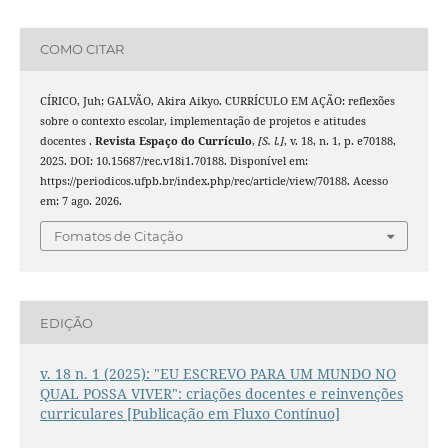
COMO CITAR
CÍRICO, Juh; GALVÃO, Akira Aikyo. CURRÍCULO EM AÇÃO: reflexões
sobre o contexto escolar, implementação de projetos e atitudes
docentes .
Revista Espaço do Currículo
,
[S. l.]
, v. 18, n. 1, p. e70188,
2025. DOI: 10.15687/rec.v18i1.70188. Disponível em:
https://periodicos.ufpb.br/index.php/rec/article/view/70188. Acesso
em: 7 ago. 2026.
Fomatos de Citação
EDIÇÃO
v. 18 n. 1 (2025): "EU ESCREVO PARA UM MUNDO NO
QUAL POSSA VIVER": criações docentes e reinvenções
curriculares [Publicação em Fluxo Contínuo]