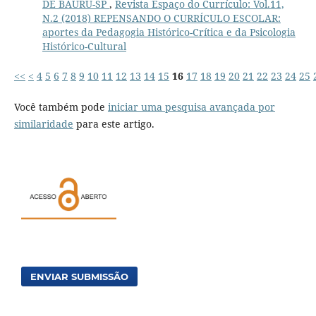
DE BAURU-SP
,
Revista Espaço do Currículo: Vol.11,
N.2 (2018) REPENSANDO O CURRÍCULO ESCOLAR:
aportes da Pedagogia Histórico-Crítica e da Psicologia
Histórico-Cultural
<<
<
4
5
6
7
8
9
10
11
12
13
14
15
16
17
18
19
20
21
22
23
24
25
Você também pode
iniciar uma pesquisa avançada por
similaridade
para este artigo.
ENVIAR SUBMISSÃO