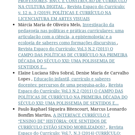
PROFESSORES, BNCC E CONSTRUÇÃO DE CURRÍCULO
NA CULTURA DIGITAL
,
Revista Espaço do Currículo:
v. 12 n. 3 (2019): POLÍTICAS E CURRÍCULO NA
LICENCIATURA EM ARTES VISUAIS
Márcia Maria de Oliveira Melo,
Investigação da
pedagogia nas políticas e práticas curriculares: uma
articulação com a ciência, a epistemologia/ e a
ecologia de saberes como formações discursivas
,
Revista Espaço do Currículo: Vol.3 N.2 (2011) O
CAMPO DAS POLÍTICAS DE CURRÍCULO NA PRIMEIRA
DÉCADA DO SÉCULO XXI: UMA POLISSEMIA DE
SENTIDOS E...
Elaine Luciana Silva Sobral, Denise Maria de Carvalho
Lopes ,
Educação infantil, currículo e saberes
docentes: percursos de uma pesquisa-ação
,
Revista
Espaço do Currículo: Vol.3 N.2 (2011) O CAMPO DAS
POLÍTICAS DE CURRÍCULO NA PRIMEIRA DÉCADA DO
SÉCULO XXI: UMA POLISSEMIA DE SENTIDOS E...
Paulo Raphael Siqueira Bitencourt, Marcus Leonardo
Bomfim Martins,
A INTERFACE CURRÍCULO E
“ENSINO DE” HISTÓRIA: QUE SENTIDOS DE
CURRÍCULO ESTÃO SENDO MOBILIZADOS?
,
Revista
Espaço do Currículo: Vol.7, N.3 (2014) CURRÍCULO: