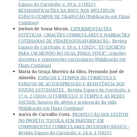
Espaço do Currículo: v. 18 n. 3 (2025):
RESSIGNIFICAÇÕES DA BNCC NOS MÚLTIPLOS
ESPAÇO-TEMPOS DE TRADUÇÃO [Publicação em Fluxo
Contínuo]
Joelson de Sousa Morais,
EXPERIMENTAÇÕES
ESTÉTICAS, CRIAÇÕES CURRICULARES E NARRAÇÕES
COTIDIANAS DE VIDAPESQUISAFORMAÇÃO
,
Revista
Espaço do Currículo: v. 18 n. 1 (2025): "EU ESCREVO
PARA UM MUNDO NO QUAL POSSA VIVER": criações
docentes e reinvenções curriculares [Publicação em
Fluxo Contínuo]
Maria da Graça Moreira da Silva, Fernando José de
Almeida,
ESPAÇOS E TEMPOS DO CURRÍCULO E
ESPAÇOS DE AUTOEXPRESSÃO E RESISTÊNCIA DOS
JOVENS ESTUDANTES
,
Revista Espaço do Currículo: v.
17 n. 2 (2024): O CURRÍCULO, O TEMPO E AS REDES
SOCIAIS: lugares de afetos e aceleração da vida
[Publicação em Fluxo Contínuo]
Aurea de Carvalho Costa,
PROSPECÇÃO DOS EFEITOS
DO PROJETO “ESCOLA SEM PARTIDO” EM
COMPONENTES CURRICULARES DO ENSINO BÁSICO
,
Revista Espaço do Currículo: v. 14 n. 1 (2021):