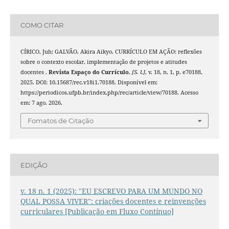
COMO CITAR
CÍRICO, Juh; GALVÃO, Akira Aikyo. CURRÍCULO EM AÇÃO: reflexões
sobre o contexto escolar, implementação de projetos e atitudes
docentes .
Revista Espaço do Currículo
,
[S. l.]
, v. 18, n. 1, p. e70188,
2025. DOI: 10.15687/rec.v18i1.70188. Disponível em:
https://periodicos.ufpb.br/index.php/rec/article/view/70188. Acesso
em: 7 ago. 2026.
Fomatos de Citação
EDIÇÃO
v. 18 n. 1 (2025): "EU ESCREVO PARA UM MUNDO NO
QUAL POSSA VIVER": criações docentes e reinvenções
curriculares [Publicação em Fluxo Contínuo]