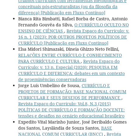
criamos currículos com ferramentas metodológicas e
conceituais pós-estruturalistas (ou da filosofia da
diferença) [Publicação em Fluxo Contínuo]
Bianca Rita Bimbatti, Rafael Borba de Castro, Antonio
Fernando Gouvêa da Silva,
O CURRÍCULO OCULTO NO
ENSINO DE CIÊNCIAS
,
Revista Espaço do Currículo: v.
16 n. 1 (2023): POR OUTROS PROJETOS POLÍTICOS DE
CURRÍCULO [Publicação em Fluxo Contínuo]
Elsa Midori Shimazaki, Dineia Ghizzo Neto Fellini,
RELAÇÕES ENTRE CURRÍCULO E CONHECIMENTO
PARA CURRÍCULO E CULTURA
,
Revista Espaço do
Currículo: v. 13 n. Especial (2020): PESQUISA EM
CURRÍCULO E DIFERENÇA: debates em um contexto
de proeminências conservadoras
Jorge Luís Umbelino de Sousa,
CURRÍCULO E
PROJETOS DE FORMAÇÃO: BASE NACIONAL COMUM
CURRICULAR E SEUS DESEJOS DE PERFORMANCE
,
Revista Espaço do Currículo: Vol.8, N.3 (2015)
POLÍTICAS DE CURRÍCULO E FORMAÇÃO DOCENTE:
tensões e desafios no cenário educacional brasileiro
Expedito Vital Marinho Junior, José Deribaldo Gomes
dos Santos, Layslândia de Souza Santos,
BASE
NACIONAL COMUM CURRICULAR (BNCC)
,
Revista