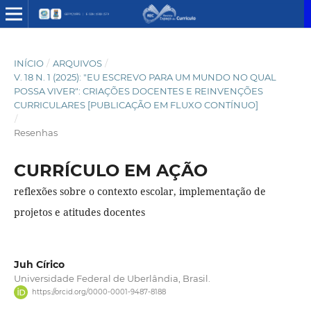
INÍCIO
/
ARQUIVOS
/
V. 18 N. 1 (2025): "EU ESCREVO PARA UM MUNDO NO QUAL
POSSA VIVER": CRIAÇÕES DOCENTES E REINVENÇÕES
CURRICULARES [PUBLICAÇÃO EM FLUXO CONTÍNUO]
/
Resenhas
CURRÍCULO EM AÇÃO
reflexões sobre o contexto escolar, implementação de
projetos e atitudes docentes
Juh Círico
Universidade Federal de Uberlândia, Brasil.
https://orcid.org/0000-0001-9487-8188