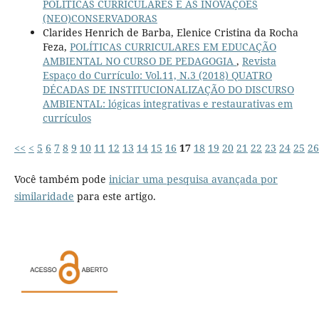
POLÍTICAS CURRICULARES E AS INOVAÇÕES
(NEO)CONSERVADORAS
Clarides Henrich de Barba, Elenice Cristina da Rocha
Feza,
POLÍTICAS CURRICULARES EM EDUCAÇÃO
AMBIENTAL NO CURSO DE PEDAGOGIA
,
Revista
Espaço do Currículo: Vol.11, N.3 (2018) QUATRO
DÉCADAS DE INSTITUCIONALIZAÇÃO DO DISCURSO
AMBIENTAL: lógicas integrativas e restaurativas em
currículos
<<
<
5
6
7
8
9
10
11
12
13
14
15
16
17
18
19
20
21
22
23
24
25
26
Você também pode
iniciar uma pesquisa avançada por
similaridade
para este artigo.