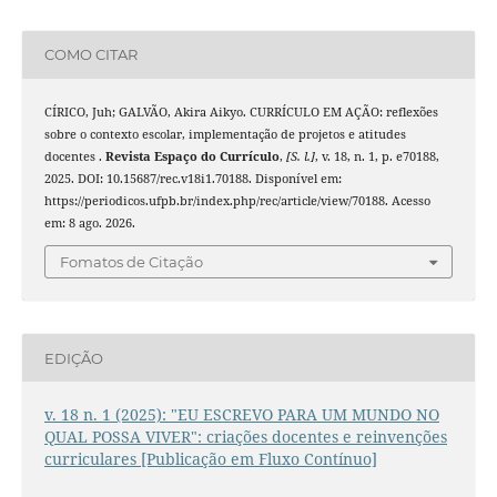
COMO CITAR
CÍRICO, Juh; GALVÃO, Akira Aikyo. CURRÍCULO EM AÇÃO: reflexões
sobre o contexto escolar, implementação de projetos e atitudes
docentes .
Revista Espaço do Currículo
,
[S. l.]
, v. 18, n. 1, p. e70188,
2025. DOI: 10.15687/rec.v18i1.70188. Disponível em:
https://periodicos.ufpb.br/index.php/rec/article/view/70188. Acesso
em: 8 ago. 2026.
Fomatos de Citação
EDIÇÃO
v. 18 n. 1 (2025): "EU ESCREVO PARA UM MUNDO NO
QUAL POSSA VIVER": criações docentes e reinvenções
curriculares [Publicação em Fluxo Contínuo]