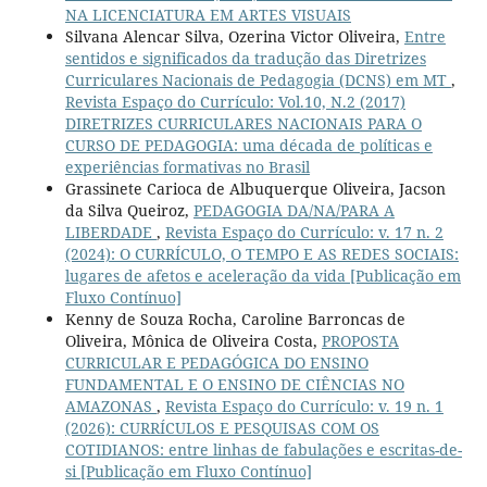
NA LICENCIATURA EM ARTES VISUAIS
Silvana Alencar Silva, Ozerina Victor Oliveira,
Entre
sentidos e significados da tradução das Diretrizes
Curriculares Nacionais de Pedagogia (DCNS) em MT
,
Revista Espaço do Currículo: Vol.10, N.2 (2017)
DIRETRIZES CURRICULARES NACIONAIS PARA O
CURSO DE PEDAGOGIA: uma década de políticas e
experiências formativas no Brasil
Grassinete Carioca de Albuquerque Oliveira, Jacson
da Silva Queiroz,
PEDAGOGIA DA/NA/PARA A
LIBERDADE
,
Revista Espaço do Currículo: v. 17 n. 2
(2024): O CURRÍCULO, O TEMPO E AS REDES SOCIAIS:
lugares de afetos e aceleração da vida [Publicação em
Fluxo Contínuo]
Kenny de Souza Rocha, Caroline Barroncas de
Oliveira, Mônica de Oliveira Costa,
PROPOSTA
CURRICULAR E PEDAGÓGICA DO ENSINO
FUNDAMENTAL E O ENSINO DE CIÊNCIAS NO
AMAZONAS
,
Revista Espaço do Currículo: v. 19 n. 1
(2026): CURRÍCULOS E PESQUISAS COM OS
COTIDIANOS: entre linhas de fabulações e escritas-de-
si [Publicação em Fluxo Contínuo]