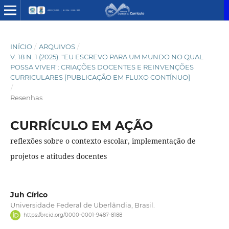
INÍCIO
/
ARQUIVOS
/
V. 18 N. 1 (2025): "EU ESCREVO PARA UM MUNDO NO QUAL
POSSA VIVER": CRIAÇÕES DOCENTES E REINVENÇÕES
CURRICULARES [PUBLICAÇÃO EM FLUXO CONTÍNUO]
/
Resenhas
CURRÍCULO EM AÇÃO
reflexões sobre o contexto escolar, implementação de
projetos e atitudes docentes
Juh Círico
Universidade Federal de Uberlândia, Brasil.
https://orcid.org/0000-0001-9487-8188