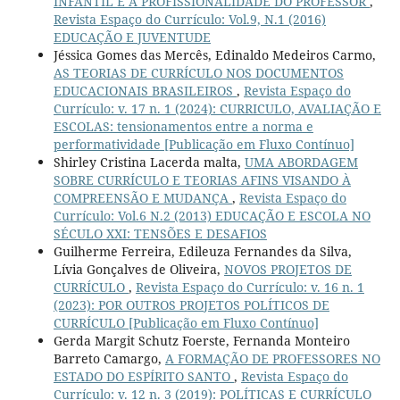
INFANTIL E A PROFISSIONALIDADE DO PROFESSOR
,
Revista Espaço do Currículo: Vol.9, N.1 (2016)
EDUCAÇÃO E JUVENTUDE
Jéssica Gomes das Mercês, Edinaldo Medeiros Carmo,
AS TEORIAS DE CURRÍCULO NOS DOCUMENTOS
EDUCACIONAIS BRASILEIROS
,
Revista Espaço do
Currículo: v. 17 n. 1 (2024): CURRICULO, AVALIAÇÃO E
ESCOLAS: tensionamentos entre a norma e
performatividade [Publicação em Fluxo Contínuo]
Shirley Cristina Lacerda malta,
UMA ABORDAGEM
SOBRE CURRÍCULO E TEORIAS AFINS VISANDO À
COMPREENSÃO E MUDANÇA
,
Revista Espaço do
Currículo: Vol.6 N.2 (2013) EDUCAÇÃO E ESCOLA NO
SÉCULO XXI: TENSÕES E DESAFIOS
Guilherme Ferreira, Edileuza Fernandes da Silva,
Lívia Gonçalves de Oliveira,
NOVOS PROJETOS DE
CURRÍCULO
,
Revista Espaço do Currículo: v. 16 n. 1
(2023): POR OUTROS PROJETOS POLÍTICOS DE
CURRÍCULO [Publicação em Fluxo Contínuo]
Gerda Margit Schutz Foerste, Fernanda Monteiro
Barreto Camargo,
A FORMAÇÃO DE PROFESSORES NO
ESTADO DO ESPÍRITO SANTO
,
Revista Espaço do
Currículo: v. 12 n. 3 (2019): POLÍTICAS E CURRÍCULO