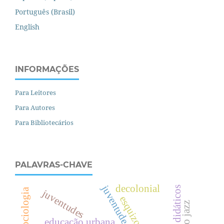
Português (Brasil)
English
INFORMAÇÕES
Para Leitores
Para Autores
Para Bibliotecários
PALAVRAS-CHAVE
decolonial
materiais didáticos
sociologia
juventudes
esquizoanálise
educação urbana.