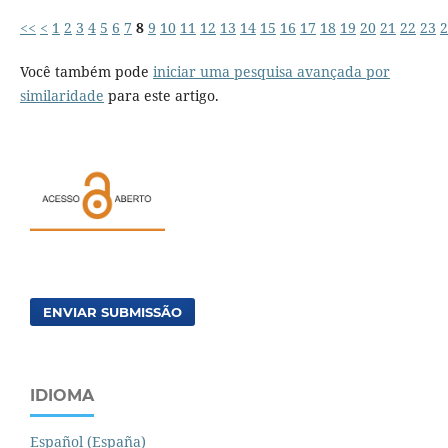
<<
<
1
2
3
4
5
6
7
8
9
10
11
12
13
14
15
16
17
18
19
20
21
22
23
2
Você também pode
iniciar uma pesquisa avançada por
similaridade
para este artigo.
ENVIAR SUBMISSÃO
IDIOMA
Español (España)