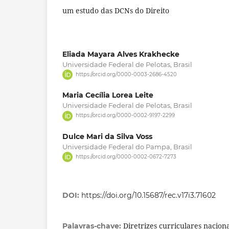
um estudo das DCNs do Direito
Eliada Mayara Alves Krakhecke
Universidade Federal de Pelotas, Brasil
https://orcid.org/0000-0003-2686-4520
Maria Cecília Lorea Leite
Universidade Federal de Pelotas, Brasil
https://orcid.org/0000-0002-9197-2299
Dulce Mari da Silva Voss
Universidade Federal do Pampa, Brasil
https://orcid.org/0000-0002-0672-7273
DOI:
https://doi.org/10.15687/rec.v17i3.71602
Diretrizes curriculares nacionai
Palavras-chave: