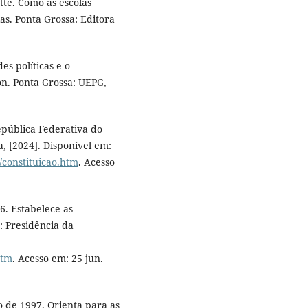
te. Como as escolas
as. Ponta Grossa: Editora
es políticas e o
on. Ponta Grossa: UEPG,
epública Federativa do
a, [2024]. Disponível em:
o/constituicao.htm
. Acesso
6. Estabelece as
a: Presidência da
htm
. Acesso em: 25 jun.
 de 1997. Orienta para as