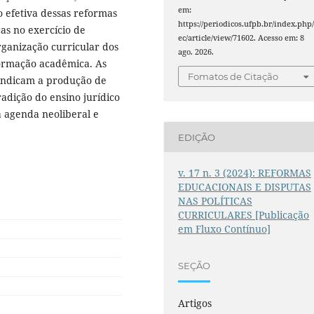
em:
o efetiva dessas reformas
https://periodicos.ufpb.br/index.php/
s no exercício de
ec/article/view/71602. Acesso em: 8
rganização curricular dos
ago. 2026.
formação acadêmica. As
Fomatos de Citação
indicam a produção de
radição do ensino jurídico
 agenda neoliberal e
EDIÇÃO
v. 17 n. 3 (2024): REFORMAS
EDUCACIONAIS E DISPUTAS
NAS POLÍTICAS
CURRICULARES [Publicação
em Fluxo Contínuo]
SEÇÃO
Artigos