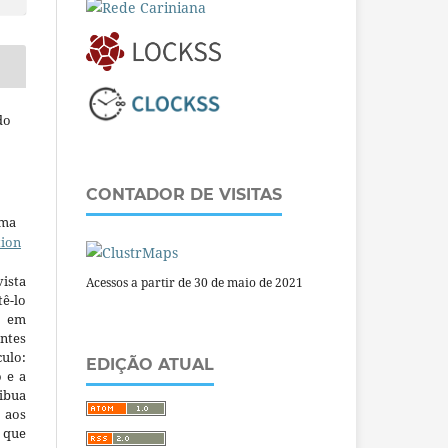
do
CONTADOR DE VISITAS
uma
tion
ista
Acessos a partir de 30 de maio de 2021
ê-lo
m em
ntes
culo:
EDIÇÃO ATUAL
o e a
ibua
 aos
a que