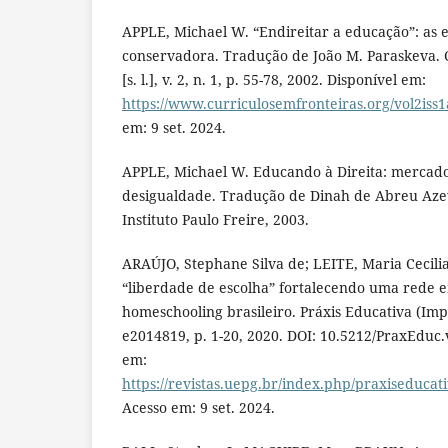
APPLE, Michael W. “Endireitar a educação”: as e
conservadora. Tradução de João M. Paraskeva. C
[s. l.], v. 2, n. 1, p. 55-78, 2002. Disponível em:
https://www.curriculosemfronteiras.org/vol2iss1
em: 9 set. 2024.
APPLE, Michael W. Educando à Direita: mercado
desigualdade. Tradução de Dinah de Abreu Azev
Instituto Paulo Freire, 2003.
ARAÚJO, Stephane Silva de; LEITE, Maria Cecilia
“liberdade de escolha” fortalecendo uma rede e
homeschooling brasileiro. Práxis Educativa (Impres
e2014819, p. 1-20, 2020. DOI: 10.5212/PraxEduc.
em:
https://revistas.uepg.br/index.php/praxiseducati
Acesso em: 9 set. 2024.