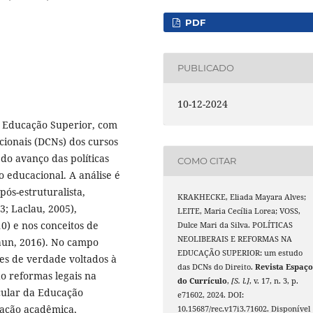
PDF
PUBLICADO
10-12-2024
a Educação Superior, com
cionais (DCNs) dos cursos
 do avanço das políticas
COMO CITAR
 educacional. A análise é
ós-estruturalista,
KRAKHECKE, Eliada Mayara Alves;
3; Laclau, 2005),
LEITE, Maria Cecília Lorea; VOSS,
0) e nos conceitos de
Dulce Mari da Silva. POLÍTICAS
NEOLIBERAIS E REFORMAS NA
raun, 2016). No campo
EDUCAÇÃO SUPERIOR: um estudo
mes de verdade voltados à
das DCNs do Direito.
Revista Espaç
o reformas legais na
do Currículo
,
[S. l.]
, v. 17, n. 3, p.
icular da Educação
e71602, 2024. DOI:
mação acadêmica,
10.15687/rec.v17i3.71602. Disponível