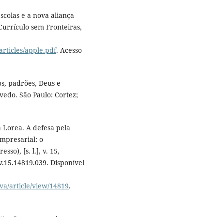
scolas e a nova aliança
urrículo sem Fronteiras,
articles/apple.pdf
. Acesso
s, padrões, Deus e
edo. São Paulo: Cortez;
 Lorea. A defesa pela
mpresarial: o
so), [s. l.], v. 15,
v.15.14819.039. Disponível
va/article/view/14819
.