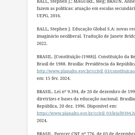
BALL, Stephen J.; MAGUIRE, Meg; BRAUN, Annet
fazem as políticas: atuação em escolas secundári
UEPG, 2016.
BALL, Stephen J. Educação Global S.A: novas red
imaginário neoliberal. Tradução de Janete Brid
2022.
BRASIL. [Constituição (1988)]. Constituição da R
Brasil de 1988. Brasília: Presidência da Repúblic
http://www.planalto.gov.br/ccivil_03/constituica
em: 15 fev. 2024.
BRASIL. Lei nº 9.394, de 20 de dezembro de 199
diretrizes e bases da educação nacional. Brasíli
República, 20 dez. 1996. Disponível em:
https://www.planalto.gov.br/ccivil_03/leis/l9394.
2024.
BRASIL. Parecer CNE nº 776, de 03 de dezembro