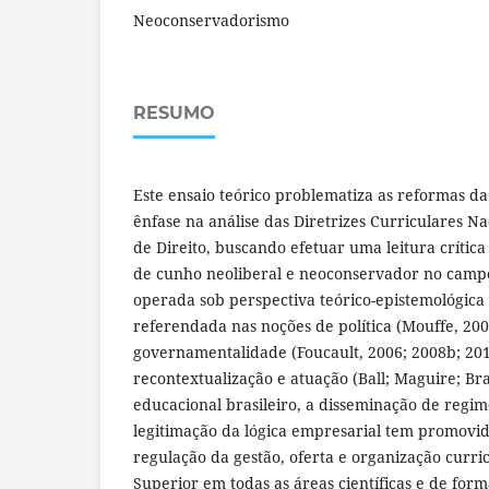
Neoconservadorismo
RESUMO
Este ensaio teórico problematiza as reformas d
ênfase na análise das Diretrizes Curriculares Na
de Direito, buscando efetuar uma leitura crítica
de cunho neoliberal e neoconservador no campo
operada sob perspectiva teórico-epistemológica p
referendada nas noções de política (Mouffe, 200
governamentalidade (Foucault, 2006; 2008b; 201
recontextualização e atuação (Ball; Maguire; B
educacional brasileiro, a disseminação de regi
legitimação da lógica empresarial tem promovid
regulação da gestão, oferta e organização curr
Superior em todas as áreas científicas e de for