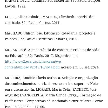
HARVEY, David. Condição Pós-Moderna. São Paulo: Edições
Loyola, 1992.
LOPES, Alice Casimiro; MACEDO, Elizabeth. Teorias de
currículo. São Paulo: Cortez, 2011.
MACHADO, Nilson José. Educação: cidadania, projetos e
valores. São Paulo: Escrituras Editoras, 2016.
MORAN, José. A importância de construir Projetos de Vida
na Educação. São Paulo, 2017. Disponível em:
http://www2.eca.usp.br/moran/wp-
content/uploads/2017/10/vida.pdf
. Acesso em: 30 set. 2024.
MOREIRA, Antônio Flavio Barbosa. Seleção e organização
dos conhecimentos curriculares no ensino superior: Notas
para discussão. In: MORAES, Maria Célia; PACHECO, José
Augusto; EVANGELISTA, Maria Olinda (Orgs.). Formação de
Professores: Perspectivas educacionais e curriculares. Porto:
Porto Ed, 2003. p. 47- 66.