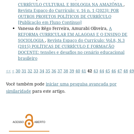
CURRÍCULO CULTURAL E BIOLOGIA NA AMAZÔNIA
,
Revista Espaço do Currículo: v. 16 n. 1 (2023): POR
OUTROS PROJETOS POLÍTICOS DE CURRÍCULO
[Publicação em Fluxo Contínuo]
Vanessa do Rêgo Ferreira, Amurabi Oliveira,
A
REFORMA CURRICULAR EM ALAGOAS E O ENSINO DE
SOCIOLOGIA
,
Revista Espaço do Currículo: Vol.8, N.3
(2015) POLÍTICAS DE CURRÍCULO E FORMAÇÃO
DOCENTE: tensões e desafios no cenário educacional
brasileiro
<<
<
30
31
32
33
34
35
36
37
38
39
40
41
42
43
44
45
46
47
48
49
Você também pode
iniciar uma pesquisa avançada por
similaridade
para este artigo.