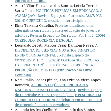
em Fluxo Contínuo]
André Vitor Fernandes dos Santos, Letícia Terreri
Serra Lima,
POLÍTICAS PÚBLICAS EM EDUCAÇÃO: A
AVALIAÇÃO
,
Revista Espaço do Currículo: Vol.7, N.3
(2014) CURRÍCULO: mosaico interdisciplinar
Elma Teixeira Gadelha,
Projetos didáticos: uma
alternativa curricular para a educação de jovens e
adultos
,
Revista Espaço do Currículo: Vol.1, n.2 (2009)
CURRÍCULO, DOCÊNCIA E ESCOLA
Leonardo Deosti, Marcos Cesar Danhoni Neves,
A
DISCIPLINA DE CIÊNCIAS NOS ANOS FINAIS DO
ENSINO FUNDAMENTAL
,
Revista Espaço do
Currículo: v. 16 n. 3 (2023): COTIDIANOS ESCOLARES,
EXPERIMENTAÇÕES ESTÉTICAS, RESISTÊNCIA E
PRODUÇÃO DE MUNDOS [Publicação em Fluxo
Contínuo]
Néri Emílio Soares Júnior, Ana Cristina Viera Lopes
Romeiro,
AS ORIENTAÇÕES CURRICULARES
NACIONAIS PARA O ENSINO MÉDIO
,
Revista Espaço
do Currículo: v. 13 n. Especial (2020): PESQUISA EM
CURRÍCULO E DIFERENÇA: debates em um contexto
de proeminências conservadoras
Amanda Jessica Coelho Melo, Marcio dos Santos,