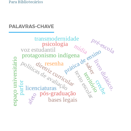
Para Bibliotecários
PALAVRAS-CHAVE
transmodernidade
pré-escola
psicologia
mídia
voz estudantil
prática de ensino
protagonismo indígena
espaço universitário
livro didático.
políticas de avaliação
resenha
diretriz curricular
saber
texto escolar
território
creche
parfor
licenciaturas
pós-graduação
afeto
bases legais