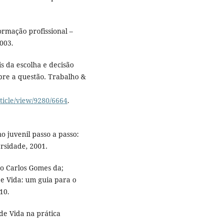
rmação profissional –
2003.
s da escolha e decisão
bre a questão. Trabalho &
ticle/view/9280/6664
.
 juvenil passo a passo:
rsidade, 2001.
o Carlos Gomes da;
 Vida: um guia para o
10.
de Vida na prática