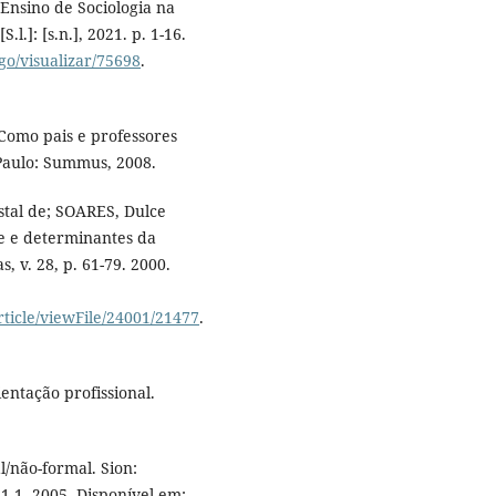
 Ensino de Sociologia na
.l.]: [s.n.], 2021. p. 1-16.
igo/visualizar/75698
.
Como pais e professores
Paulo: Summus, 2008.
tal de; SOARES, Dulce
de e determinantes da
, v. 28, p. 61-79. 2000.
article/viewFile/24001/21477
.
entação profissional.
/não-formal. Sion:
 1-1, 2005. Disponível em: