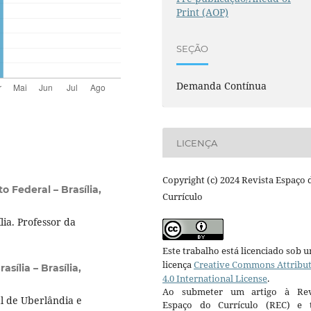
Print (AOP)
SEÇÃO
Demanda Contínua
LICENÇA
Copyright (c) 2024 Revista Espaço 
o Federal – Brasília,
Currículo
ia. Professor da
Este trabalho está licenciado sob 
licença
Creative Commons Attribu
sília – Brasília,
4.0 International License
.
Ao submeter um artigo à Rev
l de Uberlândia e
Espaço do Currículo (REC) e t