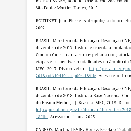
BOHOSLAVSKY, Rodolfo. Orientação vocacional: a 
São Paulo: Martins Fontes, 2015.
BOUTINET, Jean-Pierre. Antropologia do projeto
2002.
BRASIL. Ministério da Educação. Resolução CNE/
dezembro de 2017. Institui e orienta a implanta
Comum Curricular, a ser respeitada obrigatori
etapas e respectivas modalidades no âmbito da E
MEC, 2017. Disponível em:
http://portal.mec.go
2018-pdf/104101-rcp004-18/file
. Acesso em: 1 no
BRASIL. Ministério da Educação. Resolução CNE/
dezembro de 2018. Institui a Base Nacional Co
do Ensino Médio [...]. Brasília: MEC, 2018. Dispo
http://portal.mec.gov.br/docman/dezembro-2018
18/file
. Acesso em: 1 nov. 2025.
CARNOY, Martin; LEVIN, Henry. Escola e Trabalh