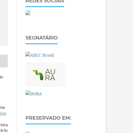
REDES SOCIAIS
SEGNATÁRIO
do
uma
tion
PRESERVADO EM:
ista
ê-lo