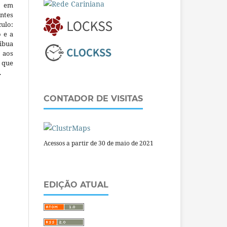
m em
ntes
culo:
o e a
ibua
 aos
a que
.
CONTADOR DE VISITAS
Acessos a partir de 30 de maio de 2021
EDIÇÃO ATUAL