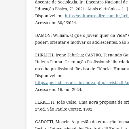
docente de Sociologia. In: Encontro Nacional de
Educação Básica, 7º, 2021. Anais eletrônicos [...] [S
Disponível em:
https://editorarealize.com.br/art
Acesso em: 30/9/2024.
DAMON, William. O que o Jovem quer da Vida? 
podem orientar e motivar os adolescentes. São 
EHRLICH, Irene Fabrícia; CASTRO, Fernando Gas
Helena Penna. Orientação Profissional: liberda
escolha profissional. Revista de Ciências Humanas
Disponível em:
https://periodicos.ufsc.br/index.php/revistacfh/
Acesso em: 16. out 2024.
FERRETTI, João Celso. Uma nova proposta de ori
2ª.ed. São Paulo: Cortez, 1992.
GADOTTI, Moacir. A questão da educação formal
Institut Internacional des Droits de 1º Enfant, p.