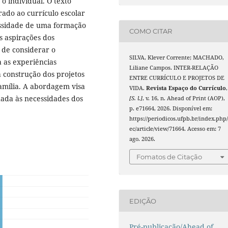
o individual. O texto
rado ao currículo escolar
essidade de uma formação
COMO CITAR
s aspirações dos
a de considerar o
SILVA, Klever Corrente; MACHADO,
a as experiências
Liliane Campos. INTER-RELAÇÃO
a construção dos projetos
ENTRE CURRÍCULO E PROJETOS DE
amília. A abordagem visa
VIDA.
Revista Espaço do Currículo
,
hada às necessidades dos
[S. l.]
, v. 16, n. Ahead of Print (AOP),
p. e71664, 2026. Disponível em:
https://periodicos.ufpb.br/index.php/
ec/article/view/71664. Acesso em: 7
ago. 2026.
Fomatos de Citação
EDIÇÃO
Pré-publicação/Ahead of