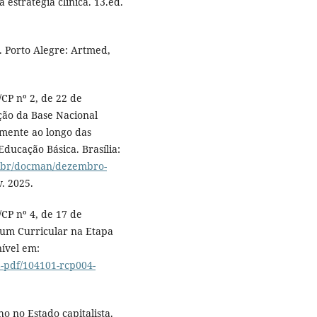
estratégia clínica. 13.ed.
. Porto Alegre: Artmed,
CP nº 2, de 22 de
ção da Base Nacional
amente ao longo das
ducação Básica. Brasília:
v.br/docman/dezembro-
v. 2025.
CP nº 4, de 17 de
mum Curricular na Etapa
nível em:
-pdf/104101-rcp004-
o no Estado capitalista.