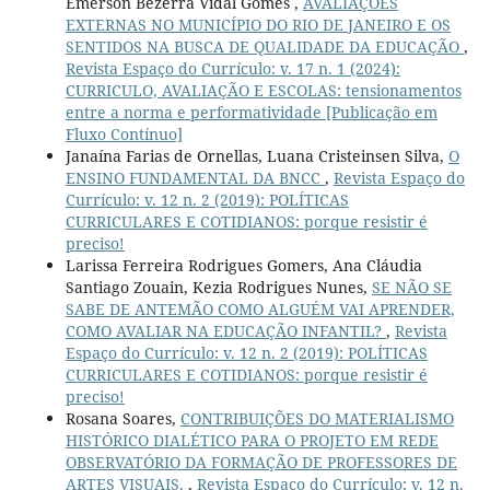
Emerson Bezerra Vidal Gomes ,
AVALIAÇÕES
EXTERNAS NO MUNICÍPIO DO RIO DE JANEIRO E OS
SENTIDOS NA BUSCA DE QUALIDADE DA EDUCAÇÃO
,
Revista Espaço do Currículo: v. 17 n. 1 (2024):
CURRICULO, AVALIAÇÃO E ESCOLAS: tensionamentos
entre a norma e performatividade [Publicação em
Fluxo Contínuo]
Janaína Farias de Ornellas, Luana Cristeinsen Silva,
O
ENSINO FUNDAMENTAL DA BNCC
,
Revista Espaço do
Currículo: v. 12 n. 2 (2019): POLÍTICAS
CURRICULARES E COTIDIANOS: porque resistir é
preciso!
Larissa Ferreira Rodrigues Gomers, Ana Cláudia
Santiago Zouain, Kezia Rodrigues Nunes,
SE NÃO SE
SABE DE ANTEMÃO COMO ALGUÉM VAI APRENDER,
COMO AVALIAR NA EDUCAÇÃO INFANTIL?
,
Revista
Espaço do Currículo: v. 12 n. 2 (2019): POLÍTICAS
CURRICULARES E COTIDIANOS: porque resistir é
preciso!
Rosana Soares,
CONTRIBUIÇÕES DO MATERIALISMO
HISTÓRICO DIALÉTICO PARA O PROJETO EM REDE
OBSERVATÓRIO DA FORMAÇÃO DE PROFESSORES DE
ARTES VISUAIS.
,
Revista Espaço do Currículo: v. 12 n.