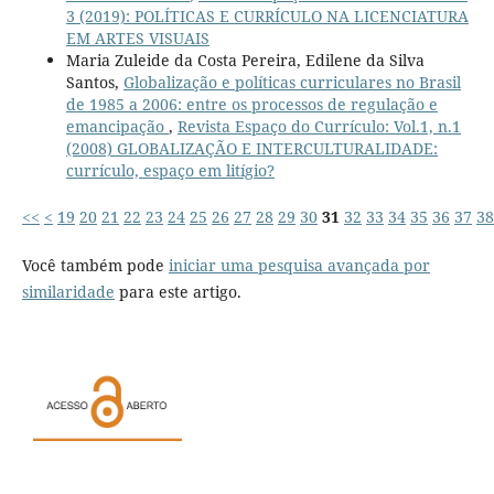
3 (2019): POLÍTICAS E CURRÍCULO NA LICENCIATURA
EM ARTES VISUAIS
Maria Zuleide da Costa Pereira, Edilene da Silva
Santos,
Globalização e políticas curriculares no Brasil
de 1985 a 2006: entre os processos de regulação e
emancipação
,
Revista Espaço do Currículo: Vol.1, n.1
(2008) GLOBALIZAÇÃO E INTERCULTURALIDADE:
currículo, espaço em litígio?
<<
<
19
20
21
22
23
24
25
26
27
28
29
30
31
32
33
34
35
36
37
38
Você também pode
iniciar uma pesquisa avançada por
similaridade
para este artigo.