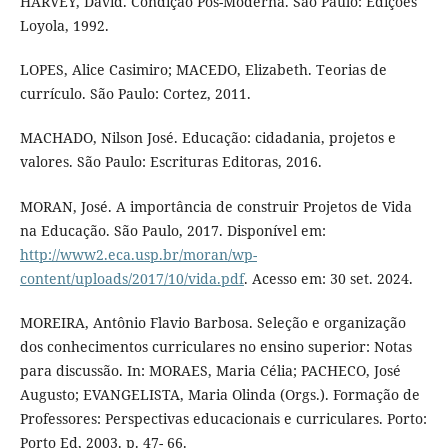
HARVEY, David. Condição Pós-Moderna. São Paulo: Edições
Loyola, 1992.
LOPES, Alice Casimiro; MACEDO, Elizabeth. Teorias de
currículo. São Paulo: Cortez, 2011.
MACHADO, Nilson José. Educação: cidadania, projetos e
valores. São Paulo: Escrituras Editoras, 2016.
MORAN, José. A importância de construir Projetos de Vida
na Educação. São Paulo, 2017. Disponível em:
http://www2.eca.usp.br/moran/wp-
content/uploads/2017/10/vida.pdf
. Acesso em: 30 set. 2024.
MOREIRA, Antônio Flavio Barbosa. Seleção e organização
dos conhecimentos curriculares no ensino superior: Notas
para discussão. In: MORAES, Maria Célia; PACHECO, José
Augusto; EVANGELISTA, Maria Olinda (Orgs.). Formação de
Professores: Perspectivas educacionais e curriculares. Porto:
Porto Ed, 2003. p. 47- 66.