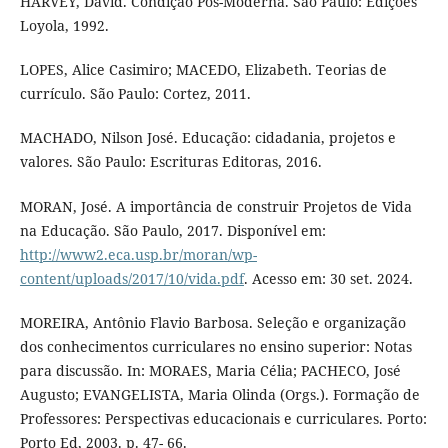
HARVEY, David. Condição Pós-Moderna. São Paulo: Edições
Loyola, 1992.
LOPES, Alice Casimiro; MACEDO, Elizabeth. Teorias de
currículo. São Paulo: Cortez, 2011.
MACHADO, Nilson José. Educação: cidadania, projetos e
valores. São Paulo: Escrituras Editoras, 2016.
MORAN, José. A importância de construir Projetos de Vida
na Educação. São Paulo, 2017. Disponível em:
http://www2.eca.usp.br/moran/wp-
content/uploads/2017/10/vida.pdf
. Acesso em: 30 set. 2024.
MOREIRA, Antônio Flavio Barbosa. Seleção e organização
dos conhecimentos curriculares no ensino superior: Notas
para discussão. In: MORAES, Maria Célia; PACHECO, José
Augusto; EVANGELISTA, Maria Olinda (Orgs.). Formação de
Professores: Perspectivas educacionais e curriculares. Porto:
Porto Ed, 2003. p. 47- 66.