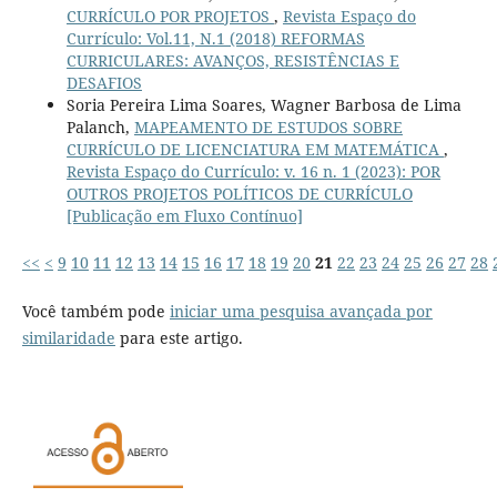
CURRÍCULO POR PROJETOS
,
Revista Espaço do
Currículo: Vol.11, N.1 (2018) REFORMAS
CURRICULARES: AVANÇOS, RESISTÊNCIAS E
DESAFIOS
Soria Pereira Lima Soares, Wagner Barbosa de Lima
Palanch,
MAPEAMENTO DE ESTUDOS SOBRE
CURRÍCULO DE LICENCIATURA EM MATEMÁTICA
,
Revista Espaço do Currículo: v. 16 n. 1 (2023): POR
OUTROS PROJETOS POLÍTICOS DE CURRÍCULO
[Publicação em Fluxo Contínuo]
<<
<
9
10
11
12
13
14
15
16
17
18
19
20
21
22
23
24
25
26
27
28
Você também pode
iniciar uma pesquisa avançada por
similaridade
para este artigo.