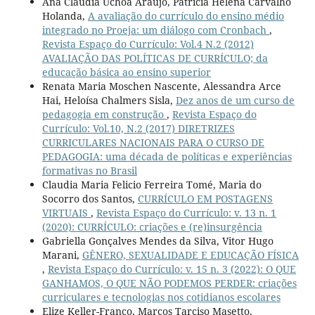
Ana Cláudia Uchôa Araujo, Patrícia Helena Carvalho
Holanda,
A avaliação do currículo do ensino médio
integrado no Proeja: um diálogo com Cronbach
,
Revista Espaço do Currículo: Vol.4 N.2 (2012)
AVALIAÇÃO DAS POLÍTICAS DE CURRÍCULO; da
educação básica ao ensino superior
Renata Maria Moschen Nascente, Alessandra Arce
Hai, Heloísa Chalmers Sisla,
Dez anos de um curso de
pedagogia em construção
,
Revista Espaço do
Currículo: Vol.10, N.2 (2017) DIRETRIZES
CURRICULARES NACIONAIS PARA O CURSO DE
PEDAGOGIA: uma década de políticas e experiências
formativas no Brasil
Claudia Maria Felicio Ferreira Tomé, Maria do
Socorro dos Santos,
CURRÍCULO EM POSTAGENS
VIRTUAIS
,
Revista Espaço do Currículo: v. 13 n. 1
(2020): CURRÍCULO: criações e (re)insurgência
Gabriella Gonçalves Mendes da Silva, Vitor Hugo
Marani,
GÊNERO, SEXUALIDADE E EDUCAÇÃO FÍSICA
,
Revista Espaço do Currículo: v. 15 n. 3 (2022): O QUE
GANHAMOS, O QUE NÃO PODEMOS PERDER: criações
curriculares e tecnologias nos cotidianos escolares
Elize Keller-Franco, Marcos Tarciso Masetto,