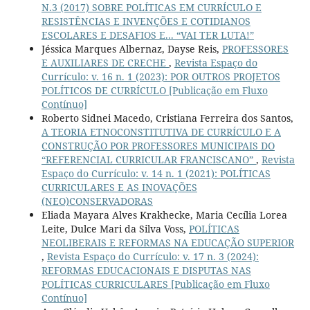
N.3 (2017) SOBRE POLÍTICAS EM CURRÍCULO E
RESISTÊNCIAS E INVENÇÕES E COTIDIANOS
ESCOLARES E DESAFIOS E... “VAI TER LUTA!”
Jéssica Marques Albernaz, Dayse Reis,
PROFESSORES
E AUXILIARES DE CRECHE
,
Revista Espaço do
Currículo: v. 16 n. 1 (2023): POR OUTROS PROJETOS
POLÍTICOS DE CURRÍCULO [Publicação em Fluxo
Contínuo]
Roberto Sidnei Macedo, Cristiana Ferreira dos Santos,
A TEORIA ETNOCONSTITUTIVA DE CURRÍCULO E A
CONSTRUÇÃO POR PROFESSORES MUNICIPAIS DO
“REFERENCIAL CURRICULAR FRANCISCANO”
,
Revista
Espaço do Currículo: v. 14 n. 1 (2021): POLÍTICAS
CURRICULARES E AS INOVAÇÕES
(NEO)CONSERVADORAS
Eliada Mayara Alves Krakhecke, Maria Cecília Lorea
Leite, Dulce Mari da Silva Voss,
POLÍTICAS
NEOLIBERAIS E REFORMAS NA EDUCAÇÃO SUPERIOR
,
Revista Espaço do Currículo: v. 17 n. 3 (2024):
REFORMAS EDUCACIONAIS E DISPUTAS NAS
POLÍTICAS CURRICULARES [Publicação em Fluxo
Contínuo]