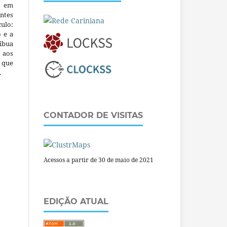
m em
ntes
culo:
o e a
ibua
 aos
a que
.
CONTADOR DE VISITAS
Acessos a partir de 30 de maio de 2021
EDIÇÃO ATUAL