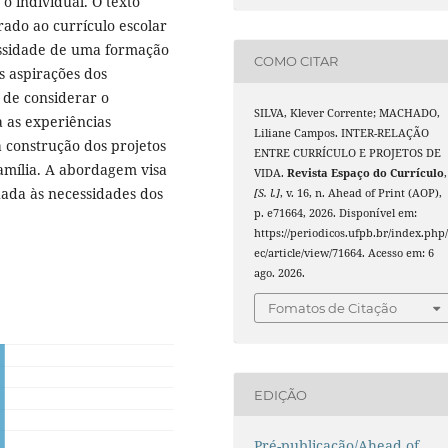
o individual. O texto
rado ao currículo escolar
essidade de uma formação
COMO CITAR
s aspirações dos
a de considerar o
SILVA, Klever Corrente; MACHADO,
a as experiências
Liliane Campos. INTER-RELAÇÃO
a construção dos projetos
ENTRE CURRÍCULO E PROJETOS DE
amília. A abordagem visa
VIDA.
Revista Espaço do Currículo
,
hada às necessidades dos
[S. l.]
, v. 16, n. Ahead of Print (AOP),
p. e71664, 2026. Disponível em:
https://periodicos.ufpb.br/index.php/
ec/article/view/71664. Acesso em: 6
ago. 2026.
Fomatos de Citação
EDIÇÃO
Pré-publicação/Ahead of