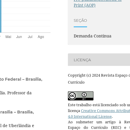
Print (AOP)
SEÇÃO
Demanda Contínua
LICENÇA
Copyright (c) 2024 Revista Espaço 
o Federal – Brasília,
Currículo
ia. Professor da
Este trabalho está licenciado sob 
licença
Creative Commons Attribu
sília – Brasília,
4.0 International License
.
Ao submeter um artigo à Rev
l de Uberlândia e
Espaço do Currículo (REC) e t