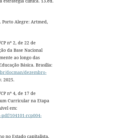
estratégia clínica. 13.ed.
. Porto Alegre: Artmed,
CP nº 2, de 22 de
ção da Base Nacional
amente ao longo das
ducação Básica. Brasília:
v.br/docman/dezembro-
v. 2025.
CP nº 4, de 17 de
mum Curricular na Etapa
nível em:
-pdf/104101-rcp004-
o no Estado capitalista.