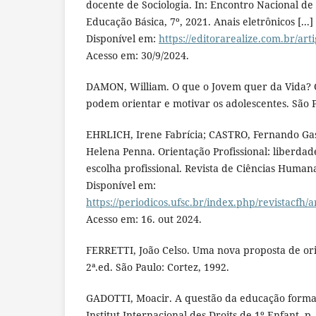
docente de Sociologia. In: Encontro Nacional de
Educação Básica, 7º, 2021. Anais eletrônicos [...] [S
Disponível em:
https://editorarealize.com.br/art
Acesso em: 30/9/2024.
DAMON, William. O que o Jovem quer da Vida? 
podem orientar e motivar os adolescentes. São 
EHRLICH, Irene Fabrícia; CASTRO, Fernando Gas
Helena Penna. Orientação Profissional: liberda
escolha profissional. Revista de Ciências Humanas
Disponível em:
https://periodicos.ufsc.br/index.php/revistacfh/
Acesso em: 16. out 2024.
FERRETTI, João Celso. Uma nova proposta de ori
2ª.ed. São Paulo: Cortez, 1992.
GADOTTI, Moacir. A questão da educação formal
Institut Internacional des Droits de 1º Enfant, p.