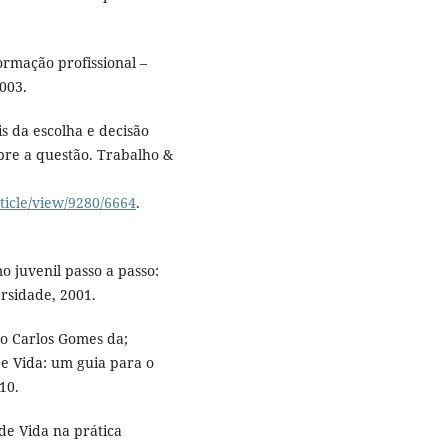
rmação profissional –
2003.
s da escolha e decisão
bre a questão. Trabalho &
ticle/view/9280/6664
.
 juvenil passo a passo:
rsidade, 2001.
o Carlos Gomes da;
 Vida: um guia para o
10.
de Vida na prática