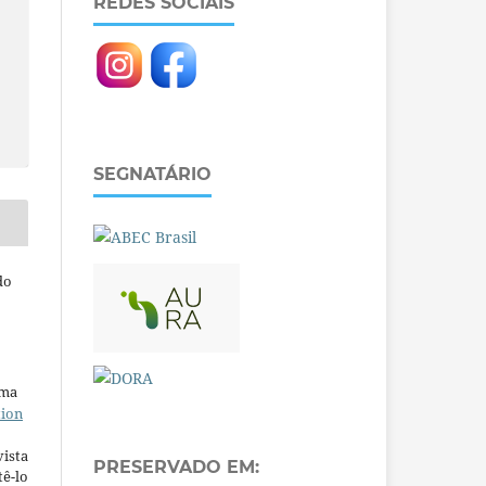
REDES SOCIAIS
SEGNATÁRIO
do
uma
tion
ista
PRESERVADO EM:
ê-lo