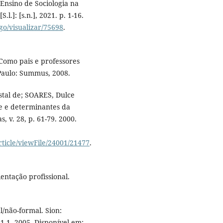
 Ensino de Sociologia na
.l.]: [s.n.], 2021. p. 1-16.
igo/visualizar/75698
.
Como pais e professores
Paulo: Summus, 2008.
tal de; SOARES, Dulce
de e determinantes da
, v. 28, p. 61-79. 2000.
article/viewFile/24001/21477
.
entação profissional.
/não-formal. Sion:
 1-1, 2005. Disponível em: