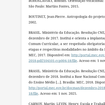
BOHOSLAVSKY, Rodolfo. Orientação vocacional: a 
São Paulo: Martins Fontes, 2015.
BOUTINET, Jean-Pierre. Antropologia do projeto
2002.
BRASIL. Ministério da Educação. Resolução CNE/
dezembro de 2017. Institui e orienta a implanta
Comum Curricular, a ser respeitada obrigatori
etapas e respectivas modalidades no âmbito da E
MEC, 2017. Disponível em:
http://portal.mec.go
2018-pdf/104101-rcp004-18/file
. Acesso em: 1 no
BRASIL. Ministério da Educação. Resolução CNE/
dezembro de 2018. Institui a Base Nacional Co
do Ensino Médio [...]. Brasília: MEC, 2018. Dispo
http://portal.mec.gov.br/docman/dezembro-2018
18/file
. Acesso em: 1 nov. 2025.
CARNOY, Martin; LEVIN, Henry. Escola e Trabalh