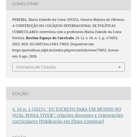
COMO CITAR
PEREIRA, Maria Zuleide da Costa; SOUZA, Gessica Mayara de Oliveira.
A CONSTRUÇÃO DO COLÓQUIO INTERNACIONAL DE POLÍTICAS
CURRICULARES: entrevista com a professora Maria Zuleide da Costa
Pereira.
Revista Espaço do Currículo
,
[S. l.]
, v. 18, n. 1, p. e73653,
2025. DOI: 10.15687/rec.v18i1.73653. Disponível em:
https://periodicos.ufpb.br/index.php/rec/article/view/73653. Acesso
em: 8 ago. 2026.
Fomatos de Citação
EDIÇÃO
v. 18 n. 1 (2025): "EU ESCREVO PARA UM MUNDO NO
QUAL POSSA VIVER": criações docentes e reinvenções
curriculares [Publicação em Fluxo Contínuo]