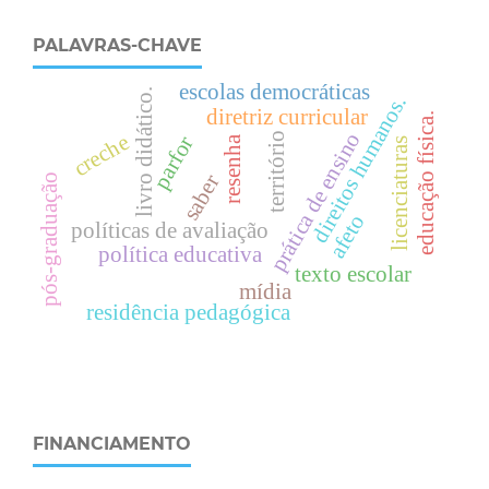
PALAVRAS-CHAVE
escolas democráticas
livro didático.
.
diretriz curricular
.
prática de ensino
creche
território
parfor
resenha
licenciaturas
e
d
u
c
a
ç
ã
o
f
í
s
i
c
a
d
i
r
e
i
t
o
s
h
u
m
a
n
o
s
saber
pós-graduação
afeto
políticas de avaliação
política educativa
texto escolar
mídia
residência pedagógica
FINANCIAMENTO