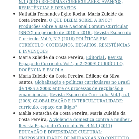
N.1 (2018) REFORMAS CURRICULARES: AVANÇOS,
RESISTÊNCIAS E DESAFIOS
Nathália Fernandes Egito Rocha, Maria Zuleide da
Costa Pereira,
O QUE DIZEM SOBRE A BNCC?
Produções sobre a Base Nacional Comum Curricular
(BNCC) no período de 2010 a 2016
,
Revista Espaço do
Currículo: Vol.9, N.2 (2016) POLÍTICAS EM
CURRÍCULO: COTIDIANOS, DESAFIOS, RESISTÊNCIAS
E INVENÇÕES
Maria Zuleide da Costa Pereira,
Editorial
,
Revista
Espaço do Currículo: Vol.1, n.2 (2009) CURRÍCULO,
DOCÊNCIA E ESCOLA
Maria Zuleide da Costa Pereira, Edilene da Silva
Santos,
Globalização e políticas curriculares no Brasil
de 1985 a 2006: entre os processos de regulação e
emancipação
,
Revista Espaço do Currículo: Vol.1, n.1
(2008) GLOBALIZAÇÃO E INTERCULTURALIDADE:
currículo, espaço em litígio?
Malila Natascha da Costa Pereira, Maria Zuleide da
Costa Pereira,
A violência doméstica contra a mulher
,
Revista Espaço do Currículo: Vol.4 N.1 (2011)
EDUCAÇÃO E DIVERSIDADE CULTURAL:
(IM)POSSIBILIDADES DE MUDANÇAS NO CONTEXTO