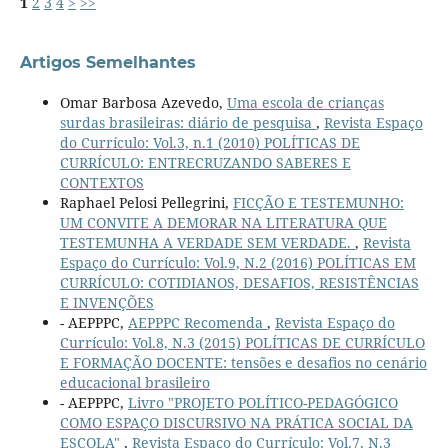
1
2
3
4
>
>>
Artigos Semelhantes
Omar Barbosa Azevedo,
Uma escola de crianças
surdas brasileiras: diário de pesquisa
,
Revista Espaço
do Currículo: Vol.3, n.1 (2010) POLÍTICAS DE
CURRÍCULO: ENTRECRUZANDO SABERES E
CONTEXTOS
Raphael Pelosi Pellegrini,
FICÇÃO E TESTEMUNHO:
UM CONVITE A DEMORAR NA LITERATURA QUE
TESTEMUNHA A VERDADE SEM VERDADE.
,
Revista
Espaço do Currículo: Vol.9, N.2 (2016) POLÍTICAS EM
CURRÍCULO: COTIDIANOS, DESAFIOS, RESISTÊNCIAS
E INVENÇÕES
- AEPPPC,
AEPPPC Recomenda
,
Revista Espaço do
Currículo: Vol.8, N.3 (2015) POLÍTICAS DE CURRÍCULO
E FORMAÇÃO DOCENTE: tensões e desafios no cenário
educacional brasileiro
- AEPPPC,
Livro "PROJETO POLÍTICO-PEDAGÓGICO
COMO ESPAÇO DISCURSIVO NA PRÁTICA SOCIAL DA
ESCOLA"
,
Revista Espaço do Currículo: Vol.7, N.3