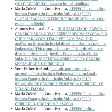
(2014) CURRÍCULO: mosaico interdisciplinar
Maria Zuleide da Costa Pereira,
AEPPPC Recomenda
,
Revista Espaço do Currículo: Vol.1, n.1 (2008)
GLOBALIZAÇÃO E INTERCULTURALIDADE: currículo,
espaço em litígio?
Antonis Pereira da Silva,
IH!!! TEM “VIADO, SAPATA...”
GÊNERO E SUAS NOVAS EXPRESSÕES NA ESCOLA. E O
QUE X PEDAGOGX TEM A VER COM ISSO!!!? Uma
análise na formação inicial de educandxs do Curso de
Pedagogia/UFPB campus I nas temáticas de gênero e
diversidade sexual
,
Revista Espaço do Currículo:
Vol.8, N.2 (2015) ESTUDOS SOBRE CORPO, GÊNERO,
SEXUALIDADE E CURRÍCULO
Vera Esther Ireland,
Instituir para ensinar e
aprender. Introdução à Pedagogia Institucional
,
Revista Espaço do Currículo: Vol.2, n.2 (2010)
RELAÇÕES DE GÊNERO E VIOLÊNCIA: CURRÍCULO E
VIDA NA ESCOLA
Maria Zuleide da Costa Pereira,
AEPPPC Recomenda
,
Revista Espaço do Currículo: Vol.1, n.2 (2009)
CURRÍCULO, DOCÊNCIA E ESCOLA
Maria Zuleide da Costa Pereira,
AEPPPC Indica
,