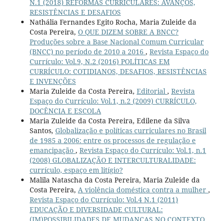
N.1 (2018) REFORMAS CURRICULARES: AVANÇOS,
RESISTÊNCIAS E DESAFIOS
Nathália Fernandes Egito Rocha, Maria Zuleide da
Costa Pereira,
O QUE DIZEM SOBRE A BNCC?
Produções sobre a Base Nacional Comum Curricular
(BNCC) no período de 2010 a 2016
,
Revista Espaço do
Currículo: Vol.9, N.2 (2016) POLÍTICAS EM
CURRÍCULO: COTIDIANOS, DESAFIOS, RESISTÊNCIAS
E INVENÇÕES
Maria Zuleide da Costa Pereira,
Editorial
,
Revista
Espaço do Currículo: Vol.1, n.2 (2009) CURRÍCULO,
DOCÊNCIA E ESCOLA
Maria Zuleide da Costa Pereira, Edilene da Silva
Santos,
Globalização e políticas curriculares no Brasil
de 1985 a 2006: entre os processos de regulação e
emancipação
,
Revista Espaço do Currículo: Vol.1, n.1
(2008) GLOBALIZAÇÃO E INTERCULTURALIDADE:
currículo, espaço em litígio?
Malila Natascha da Costa Pereira, Maria Zuleide da
Costa Pereira,
A violência doméstica contra a mulher
,
Revista Espaço do Currículo: Vol.4 N.1 (2011)
EDUCAÇÃO E DIVERSIDADE CULTURAL:
(IM)POSSIBILIDADES DE MUDANÇAS NO CONTEXTO