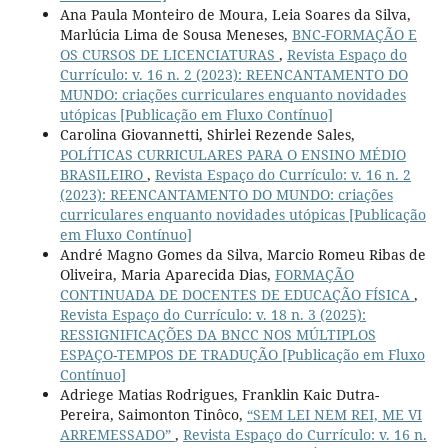
Ana Paula Monteiro de Moura, Leia Soares da Silva,
Marlúcia Lima de Sousa Meneses,
BNC-FORMAÇÃO E
OS CURSOS DE LICENCIATURAS
,
Revista Espaço do
Currículo: v. 16 n. 2 (2023): REENCANTAMENTO DO
MUNDO: criações curriculares enquanto novidades
utópicas [Publicação em Fluxo Contínuo]
Carolina Giovannetti, Shirlei Rezende Sales,
POLÍTICAS CURRICULARES PARA O ENSINO MÉDIO
BRASILEIRO
,
Revista Espaço do Currículo: v. 16 n. 2
(2023): REENCANTAMENTO DO MUNDO: criações
curriculares enquanto novidades utópicas [Publicação
em Fluxo Contínuo]
André Magno Gomes da Silva, Marcio Romeu Ribas de
Oliveira, Maria Aparecida Dias,
FORMAÇÃO
CONTINUADA DE DOCENTES DE EDUCAÇÃO FÍSICA
,
Revista Espaço do Currículo: v. 18 n. 3 (2025):
RESSIGNIFICAÇÕES DA BNCC NOS MÚLTIPLOS
ESPAÇO-TEMPOS DE TRADUÇÃO [Publicação em Fluxo
Contínuo]
Adriege Matias Rodrigues, Franklin Kaic Dutra-
Pereira, Saimonton Tinôco,
“SEM LEI NEM REI, ME VI
ARREMESSADO”
,
Revista Espaço do Currículo: v. 16 n.