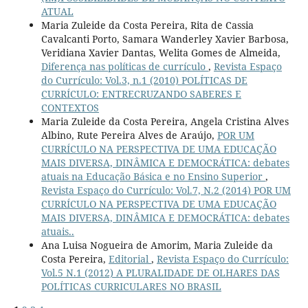
ATUAL
Maria Zuleide da Costa Pereira, Rita de Cassia
Cavalcanti Porto, Samara Wanderley Xavier Barbosa,
Veridiana Xavier Dantas, Welita Gomes de Almeida,
Diferença nas políticas de currículo
,
Revista Espaço
do Currículo: Vol.3, n.1 (2010) POLÍTICAS DE
CURRÍCULO: ENTRECRUZANDO SABERES E
CONTEXTOS
Maria Zuleide da Costa Pereira, Angela Cristina Alves
Albino, Rute Pereira Alves de Araújo,
POR UM
CURRÍCULO NA PERSPECTIVA DE UMA EDUCAÇÃO
MAIS DIVERSA, DINÂMICA E DEMOCRÁTICA: debates
atuais na Educação Básica e no Ensino Superior
,
Revista Espaço do Currículo: Vol.7, N.2 (2014) POR UM
CURRÍCULO NA PERSPECTIVA DE UMA EDUCAÇÃO
MAIS DIVERSA, DINÂMICA E DEMOCRÁTICA: debates
atuais..
Ana Luisa Nogueira de Amorim, Maria Zuleide da
Costa Pereira,
Editorial
,
Revista Espaço do Currículo:
Vol.5 N.1 (2012) A PLURALIDADE DE OLHARES DAS
POLÍTICAS CURRICULARES NO BRASIL