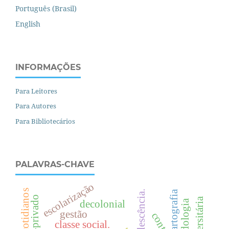
Português (Brasil)
English
INFORMAÇÕES
Para Leitores
Para Autores
Para Bibliotecários
PALAVRAS-CHAVE
escolarização
cartografia
metodologia
decolonial
gestão
classe social.