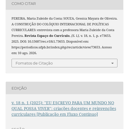
COMO CITAR
PEREIRA, Maria Zuleide da Costa; SOUZA, Gessica Mayara de Oliveira.
A CONSTRUÇÃO DO COLÓQUIO INTERNACIONAL DE POLÍTICAS
CURRICULARES: entrevista com a professora Maria Zuleide da Costa
Pereira.
Revista Espaço do Currículo
,
[S. l.]
, v. 18, n. 1, p. e73653,
2025. DOI: 10.15687/rec.v18i1.73653. Disponível em:
https://periodicos.ufpb.br/index.php/rec/article/view/73653. Acesso
em: 10 ago. 2026.
Fomatos de Citação
EDIÇÃO
v. 18 n. 1 (2025): "EU ESCREVO PARA UM MUNDO NO
QUAL POSSA VIVER": criações docentes e reinvenções
curriculares [Publicação em Fluxo Contínuo]