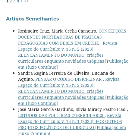
1
2
3
4
>
>>
Artigos Semelhantes
Rosimeire Cruz, Maria Crélia Carneiro,
CONCEPÇÕES
DOCENTES NORTEADORAS DE PRÁTICAS
PEDAGÓGICAS COM BEBÊS EM CRECHE
,
Revista
Espaço do Currículo: v. 16 n. 2 (2023):
REENCANTAMENTO DO MUNDO: criações
curriculares enquanto novidades utópicas [Publicação
em Fluxo Contínuo]
Sandra Regina Ferreira de Oliveira, Luciana de
Aquino,
PENSAR O CÓDIGO DISICPLINAR
,
Revista
Espaço do Currículo: v. 16 n. 2 (2023):
REENCANTAMENTO DO MUNDO: criações
curriculares enquanto novidades utópicas [Publicação
em Fluxo Contínuo]
José María García Garduño, Silvia Miracy Pastro Fiad ,
ESTUDOS DAS POLÍTICAS CURRICULARES
,
Revista
Espaço do Currículo: v. 16 n. 1 (2023): POR OUTROS
PROJETOS POLÍTICOS DE CURRÍCULO [Publicação em
Fluxo Contínuo]