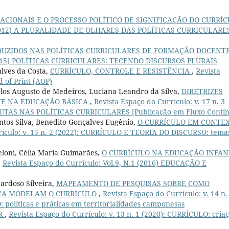
ACIONAIS E O PROCESSO POLÍTICO DE SIGNIFICAÇÃO DO CURRÍ
.1 (2012) A PLURALIDADE DE OLHARES DAS POLÍTICAS CURRICULARE
DUZIDOS NAS POLÍTICAS CURRICULARES DE FORMAÇÃO DOCENT
1 (2015) POLÍTICAS CURRICULARES: TECENDO DISCURSOS PLURAIS
alves da Costa,
CURRÍCULO, CONTROLE E RESISTÊNCIA
,
Revista
 of Print (AOP)
Carlos Augusto de Medeiros, Luciana Leandro da Silva,
DIRETRIZES
TE NA EDUCAÇÃO BÁSICA
,
Revista Espaço do Currículo: v. 17 n. 3
TAS NAS POLÍTICAS CURRICULARES [Publicação em Fluxo Contín
ntos Silva, Benedito Gonçalves Eugênio,
O CURRÍCULO EM CONTE
rículo: v. 15 n. 2 (2022): CURRÍCULO E TEORIA DO DISCURSO: tema
Meloni, Célia Maria Guimarães,
O CURRÍCULO NA EDUCAÇÃO INFAN
,
Revista Espaço do Currículo: Vol.9, N.1 (2016) EDUCAÇÃO E
ardoso Silveira,
MAPEAMENTO DE PESQUISAS SOBRE COMO
CA MODELAM O CURRÍCULO
,
Revista Espaço do Currículo: v. 14 n.
olíticas e práticas em territorialidades camponesas
IR
,
Revista Espaço do Currículo: v. 13 n. 1 (2020): CURRÍCULO: cria