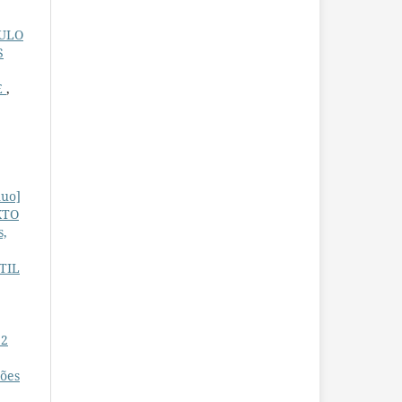
CULO
S
E
,
uo]
XTO
s,
TIL
 2
ções