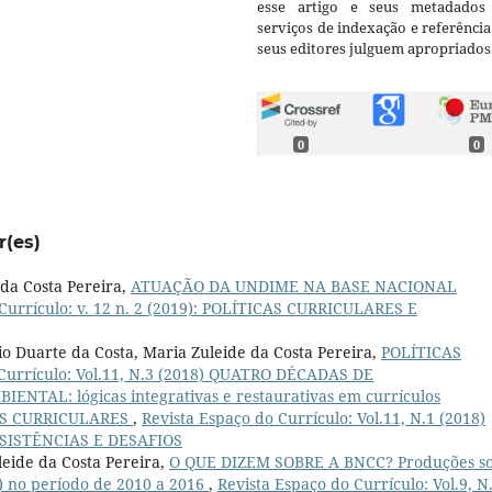
esse artigo e seus metadados
serviços de indexação e referênci
seus editores julguem apropriados
0
0
r(es)
 da Costa Pereira,
ATUAÇÃO DA UNDIME NA BASE NACIONAL
 Currículo: v. 12 n. 2 (2019): POLÍTICAS CURRICULARES E
io Duarte da Costa, Maria Zuleide da Costa Pereira,
POLÍTICAS
 Currículo: Vol.11, N.3 (2018) QUATRO DÉCADAS DE
TAL: lógicas integrativas e restaurativas em currículos
S CURRICULARES
,
Revista Espaço do Currículo: Vol.11, N.1 (2018)
SISTÊNCIAS E DESAFIOS
leide da Costa Pereira,
O QUE DIZEM SOBRE A BNCC? Produções s
 no período de 2010 a 2016
,
Revista Espaço do Currículo: Vol.9, N