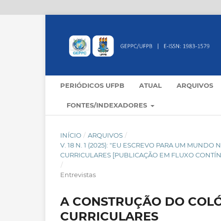
PERIÓDICOS UFPB
ATUAL
ARQUIVOS
FONTES/INDEXADORES
INÍCIO
/
ARQUIVOS
/
V. 18 N. 1 (2025): "EU ESCREVO PARA UM MUND
CURRICULARES [PUBLICAÇÃO EM FLUXO CONTÍ
/
Entrevistas
A CONSTRUÇÃO DO COLÓ
CURRICULARES