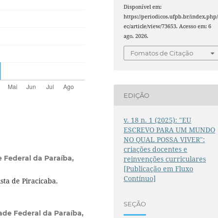
Disponível em:
https://periodicos.ufpb.br/index.php/
ec/article/view/73653. Acesso em: 6
ago. 2026.
Fomatos de Citação
EDIÇÃO
v. 18 n. 1 (2025): "EU
ESCREVO PARA UM MUNDO
NO QUAL POSSA VIVER":
criações docentes e
 Federal da Paraíba,
reinvenções curriculares
[Publicação em Fluxo
Contínuo]
ta de Piracicaba.
SEÇÃO
ade Federal da Paraíba,