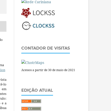
do
CONTADOR DE VISITAS
uma
tion
Acessos a partir de 30 de maio de 2021
ista
ê-lo
m em
EDIÇÃO ATUAL
ntes
culo:
o e a
ibua