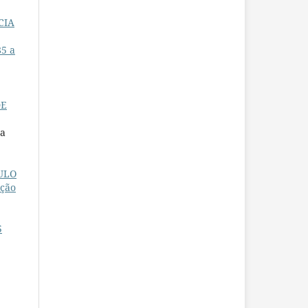
CIA
85 a
DE
na
ULO
ção
5