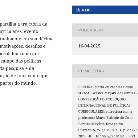
PDF
artilha a trajetória da
PUBLICADO
urriculares, evento
 atualmente em sua décima
16-04-2025
motivações, desafios e
consolidou como um
 campo das políticas
 da pesquisa e da
COMO CITAR
rução de um evento que
s partes do mundo.
PEREIRA, Maria Zuleide da Costa;
SOUZA, Gessica Mayara de Oliveira. 
CONSTRUÇÃO DO COLÓQUIO
INTERNACIONAL DE POLÍTICAS
CURRICULARES: entrevista com a
professora Maria Zuleide da Costa
Pereira.
Revista Espaço do
Currículo
,
[S. l.]
, v. 18, n. 1, p. e73653
2025. DOI: 10.15687/rec.v18i1.73653.