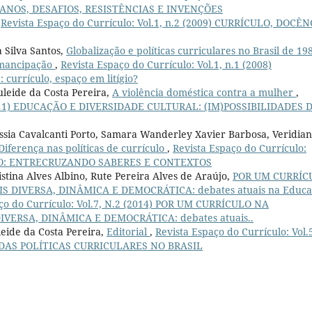
IANOS, DESAFIOS, RESISTÊNCIAS E INVENÇÕES
,
Revista Espaço do Currículo: Vol.1, n.2 (2009) CURRÍCULO, DOCÊN
 Silva Santos,
Globalização e políticas curriculares no Brasil de 19
 emancipação
,
Revista Espaço do Currículo: Vol.1, n.1 (2008)
rrículo, espaço em litígio?
uleide da Costa Pereira,
A violência doméstica contra a mulher
,
 (2011) EDUCAÇÃO E DIVERSIDADE CULTURAL: (IM)POSSIBILIDADES 
assia Cavalcanti Porto, Samara Wanderley Xavier Barbosa, Veridia
Diferença nas políticas de currículo
,
Revista Espaço do Currículo:
CULO: ENTRECRUZANDO SABERES E CONTEXTOS
istina Alves Albino, Rute Pereira Alves de Araújo,
POR UM CURRÍC
 DIVERSA, DINÂMICA E DEMOCRÁTICA: debates atuais na Educa
ço do Currículo: Vol.7, N.2 (2014) POR UM CURRÍCULO NA
ERSA, DINÂMICA E DEMOCRÁTICA: debates atuais..
eide da Costa Pereira,
Editorial
,
Revista Espaço do Currículo: Vol.
 DAS POLÍTICAS CURRICULARES NO BRASIL