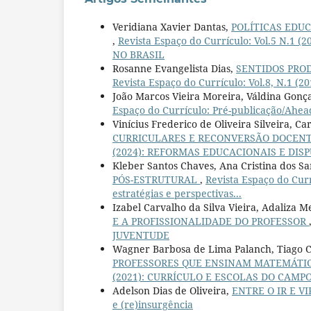
Veridiana Xavier Dantas,
POLÍTICAS EDUC
,
Revista Espaço do Currículo: Vol.5 N
NO BRASIL
Rosanne Evangelista Dias,
SENTIDOS PRO
Revista Espaço do Currículo: Vol.8, N.
João Marcos Vieira Moreira, Váldina Gonç
Espaço do Currículo: Pré-publicação/Ahead
Vinícius Frederico de Oliveira Silveira, 
CURRICULARES E RECONVERSÃO DOCEN
(2024): REFORMAS EDUCACIONAIS E DISPU
Kleber Santos Chaves, Ana Cristina dos Sa
PÓS-ESTRUTURAL
,
Revista Espaço do Cur
estratégias e perspectivas...
Izabel Carvalho da Silva Vieira, Adaliza 
E A PROFISSIONALIDADE DO PROFESSOR
JUVENTUDE
Wagner Barbosa de Lima Palanch, Tiago C
PROFESSORES QUE ENSINAM MATEMÁTI
(2021): CURRÍCULO E ESCOLAS DO CAMPO: p
Adelson Dias de Oliveira,
ENTRE O IR E V
e (re)insurgência