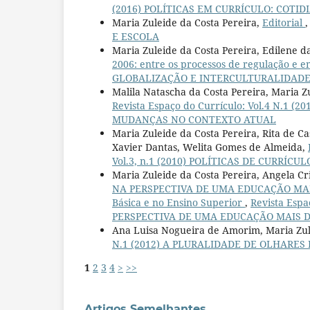
(2016) POLÍTICAS EM CURRÍCULO: COTID
Maria Zuleide da Costa Pereira,
Editorial
E ESCOLA
Maria Zuleide da Costa Pereira, Edilene da
2006: entre os processos de regulação e
GLOBALIZAÇÃO E INTERCULTURALIDADE: cu
Malila Natascha da Costa Pereira, Maria Z
Revista Espaço do Currículo: Vol.4 N.1
MUDANÇAS NO CONTEXTO ATUAL
Maria Zuleide da Costa Pereira, Rita de C
Xavier Dantas, Welita Gomes de Almeida,
Vol.3, n.1 (2010) POLÍTICAS DE CURRÍ
Maria Zuleide da Costa Pereira, Angela Cr
NA PERSPECTIVA DE UMA EDUCAÇÃO MAIS
Básica e no Ensino Superior
,
Revista Espa
PERSPECTIVA DE UMA EDUCAÇÃO MAIS DIV
Ana Luisa Nogueira de Amorim, Maria Zul
N.1 (2012) A PLURALIDADE DE OLHARES
1
2
3
4
>
>>
Artigos Semelhantes