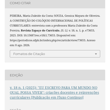
COMO CITAR
PEREIRA, Maria Zuleide da Costa; SOUZA, Gessica Mayara de Oliveira.
A CONSTRUÇÃO DO COLÓQUIO INTERNACIONAL DE POLÍTICAS
CURRICULARES: entrevista com a professora Maria Zuleide da Costa
Pereira.
Revista Espaço do Currículo
,
[S. l.]
, v. 18, n. 1, p. e73653,
2025. DOI: 10.15687/rec.v18i1.73653. Disponível em:
https://periodicos.ufpb.br/index.php/rec/article/view/73653. Acesso
em: 8 ago. 2026.
Fomatos de Citação
EDIÇÃO
v. 18 n. 1 (2025): "EU ESCREVO PARA UM MUNDO NO
QUAL POSSA VIVER": criações docentes e reinvenções
curriculares [Publicação em Fluxo Contínuo]