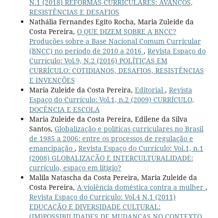
N.1 (2018) REFORMAS CURRICULARES: AVANÇOS,
RESISTÊNCIAS E DESAFIOS
Nathália Fernandes Egito Rocha, Maria Zuleide da
Costa Pereira,
O QUE DIZEM SOBRE A BNCC?
Produções sobre a Base Nacional Comum Curricular
(BNCC) no período de 2010 a 2016
,
Revista Espaço do
Currículo: Vol.9, N.2 (2016) POLÍTICAS EM
CURRÍCULO: COTIDIANOS, DESAFIOS, RESISTÊNCIAS
E INVENÇÕES
Maria Zuleide da Costa Pereira,
Editorial
,
Revista
Espaço do Currículo: Vol.1, n.2 (2009) CURRÍCULO,
DOCÊNCIA E ESCOLA
Maria Zuleide da Costa Pereira, Edilene da Silva
Santos,
Globalização e políticas curriculares no Brasil
de 1985 a 2006: entre os processos de regulação e
emancipação
,
Revista Espaço do Currículo: Vol.1, n.1
(2008) GLOBALIZAÇÃO E INTERCULTURALIDADE:
currículo, espaço em litígio?
Malila Natascha da Costa Pereira, Maria Zuleide da
Costa Pereira,
A violência doméstica contra a mulher
,
Revista Espaço do Currículo: Vol.4 N.1 (2011)
EDUCAÇÃO E DIVERSIDADE CULTURAL:
(IM)POSSIBILIDADES DE MUDANÇAS NO CONTEXTO