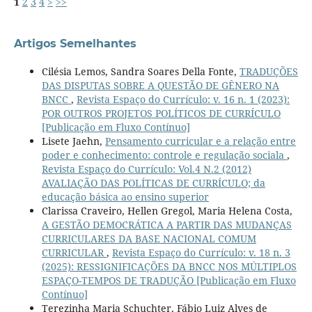
1
2
3
4
>
>>
Artigos Semelhantes
Cilésia Lemos, Sandra Soares Della Fonte,
TRADUÇÕES
DAS DISPUTAS SOBRE A QUESTÃO DE GÊNERO NA
BNCC
,
Revista Espaço do Currículo: v. 16 n. 1 (2023):
POR OUTROS PROJETOS POLÍTICOS DE CURRÍCULO
[Publicação em Fluxo Contínuo]
Lisete Jaehn,
Pensamento curricular e a relação entre
poder e conhecimento: controle e regulação sociala
,
Revista Espaço do Currículo: Vol.4 N.2 (2012)
AVALIAÇÃO DAS POLÍTICAS DE CURRÍCULO; da
educação básica ao ensino superior
Clarissa Craveiro, Hellen Gregol, Maria Helena Costa,
A GESTÃO DEMOCRÁTICA A PARTIR DAS MUDANÇAS
CURRICULARES DA BASE NACIONAL COMUM
CURRICULAR
,
Revista Espaço do Currículo: v. 18 n. 3
(2025): RESSIGNIFICAÇÕES DA BNCC NOS MÚLTIPLOS
ESPAÇO-TEMPOS DE TRADUÇÃO [Publicação em Fluxo
Contínuo]
Terezinha Maria Schuchter, Fábio Luiz Alves de