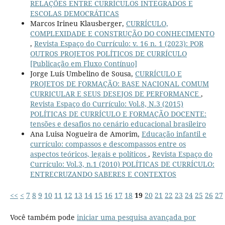
RELAÇÕES ENTRE CURRÍCULOS INTEGRADOS E
ESCOLAS DEMOCRÁTICAS
Marcos Irineu Klausberger,
CURRÍCULO,
COMPLEXIDADE E CONSTRUÇÃO DO CONHECIMENTO
,
Revista Espaço do Currículo: v. 16 n. 1 (2023): POR
OUTROS PROJETOS POLÍTICOS DE CURRÍCULO
[Publicação em Fluxo Contínuo]
Jorge Luís Umbelino de Sousa,
CURRÍCULO E
PROJETOS DE FORMAÇÃO: BASE NACIONAL COMUM
CURRICULAR E SEUS DESEJOS DE PERFORMANCE
,
Revista Espaço do Currículo: Vol.8, N.3 (2015)
POLÍTICAS DE CURRÍCULO E FORMAÇÃO DOCENTE:
tensões e desafios no cenário educacional brasileiro
Ana Luisa Nogueira de Amorim,
Educação infantil e
currículo: compassos e descompassos entre os
aspectos teóricos, legais e políticos
,
Revista Espaço do
Currículo: Vol.3, n.1 (2010) POLÍTICAS DE CURRÍCULO:
ENTRECRUZANDO SABERES E CONTEXTOS
<<
<
7
8
9
10
11
12
13
14
15
16
17
18
19
20
21
22
23
24
25
26
27
Você também pode
iniciar uma pesquisa avançada por