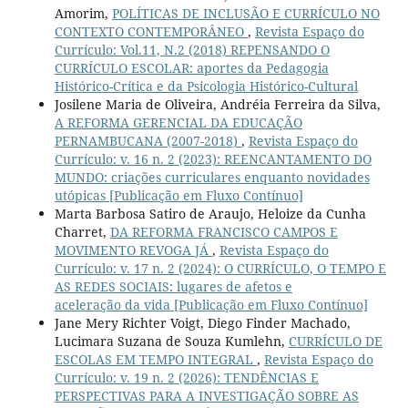
Amorim,
POLÍTICAS DE INCLUSÃO E CURRÍCULO NO
CONTEXTO CONTEMPORÂNEO
,
Revista Espaço do
Currículo: Vol.11, N.2 (2018) REPENSANDO O
CURRÍCULO ESCOLAR: aportes da Pedagogia
Histórico-Crítica e da Psicologia Histórico-Cultural
Josilene Maria de Oliveira, Andréia Ferreira da Silva,
A REFORMA GERENCIAL DA EDUCAÇÃO
PERNAMBUCANA (2007-2018)
,
Revista Espaço do
Currículo: v. 16 n. 2 (2023): REENCANTAMENTO DO
MUNDO: criações curriculares enquanto novidades
utópicas [Publicação em Fluxo Contínuo]
Marta Barbosa Satiro de Araujo, Heloize da Cunha
Charret,
DA REFORMA FRANCISCO CAMPOS E
MOVIMENTO REVOGA JÁ
,
Revista Espaço do
Currículo: v. 17 n. 2 (2024): O CURRÍCULO, O TEMPO E
AS REDES SOCIAIS: lugares de afetos e
aceleração da vida [Publicação em Fluxo Contínuo]
Jane Mery Richter Voigt, Diego Finder Machado,
Lucimara Suzana de Souza Kumlehn,
CURRÍCULO DE
ESCOLAS EM TEMPO INTEGRAL
,
Revista Espaço do
Currículo: v. 19 n. 2 (2026): TENDÊNCIAS E
PERSPECTIVAS PARA A INVESTIGAÇÃO SOBRE AS