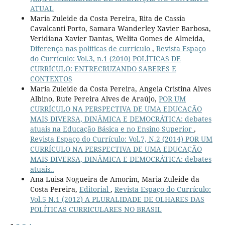
ATUAL
Maria Zuleide da Costa Pereira, Rita de Cassia
Cavalcanti Porto, Samara Wanderley Xavier Barbosa,
Veridiana Xavier Dantas, Welita Gomes de Almeida,
Diferença nas políticas de currículo
,
Revista Espaço
do Currículo: Vol.3, n.1 (2010) POLÍTICAS DE
CURRÍCULO: ENTRECRUZANDO SABERES E
CONTEXTOS
Maria Zuleide da Costa Pereira, Angela Cristina Alves
Albino, Rute Pereira Alves de Araújo,
POR UM
CURRÍCULO NA PERSPECTIVA DE UMA EDUCAÇÃO
MAIS DIVERSA, DINÂMICA E DEMOCRÁTICA: debates
atuais na Educação Básica e no Ensino Superior
,
Revista Espaço do Currículo: Vol.7, N.2 (2014) POR UM
CURRÍCULO NA PERSPECTIVA DE UMA EDUCAÇÃO
MAIS DIVERSA, DINÂMICA E DEMOCRÁTICA: debates
atuais..
Ana Luisa Nogueira de Amorim, Maria Zuleide da
Costa Pereira,
Editorial
,
Revista Espaço do Currículo:
Vol.5 N.1 (2012) A PLURALIDADE DE OLHARES DAS
POLÍTICAS CURRICULARES NO BRASIL