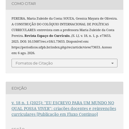
COMO CITAR
PEREIRA, Maria Zuleide da Costa; SOUZA, Gessica Mayara de Oliveira.
A CONSTRUÇÃO DO COLÓQUIO INTERNACIONAL DE POLÍTICAS
CURRICULARES: entrevista com a professora Maria Zuleide da Costa
Pereira.
Revista Espaço do Currículo
,
[S. l.]
, v. 18, n. 1, p. e73653,
2025. DOI: 10.15687/rec.v18i1.73653. Disponível em:
https://periodicos.ufpb.br/index.php/rec/article/view/73653. Acesso
em: 6 ago. 2026.
Fomatos de Citação
EDIÇÃO
v. 18 n. 1 (2025): "EU ESCREVO PARA UM MUNDO NO
QUAL POSSA VIVER": criações docentes e reinvenções
curriculares [Publicação em Fluxo Contínuo]