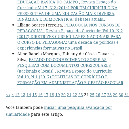
EDUCAÇÃO BÁSICA DO CAMPO
,
Revista Espaço do
Currículo: Vol.7, N.2 (2014) POR UM CURRÍCULO NA
PERSPECTIVA DE UMA EDUCAÇÃO MAIS DIVERSA,
DINÂMICA E DEMOCRÁTICA: debates atuais..
Liliana Soares Ferreira,
PEDAGOGIA NOS CURSOS DE
PEDAGOGIA?
,
Revista Espaço do Currículo: Vol.10, N.2
(2017) DIRETRIZES CURRICULARES NACIONAIS PARA
O CURSO DE PEDAGOGIA: uma década de políticas e
experiências formativas no Brasil
Aline Rabelo Marques, Fabiany de Cássia Tavares
Silva,
ESTADO DO CONHECIMENTO SOBRE AS
PESQUISAS COM DOCUMENTOS CURRICULARES
(nacionais e locais)
,
Revista Espaço do Currículo:
Vol.10, N.1 (2017) POLÍTICAS DE CURRÍCULO E
FORMAÇÃO EM ADMINISTRAÇÃO E GESTÃO ESCOLAR
<<
<
12
13
14
15
16
17
18
19
20
21
22
23
24
25
26
27
28
29
30
31
Você também pode
iniciar uma pesquisa avançada por
similaridade
para este artigo.