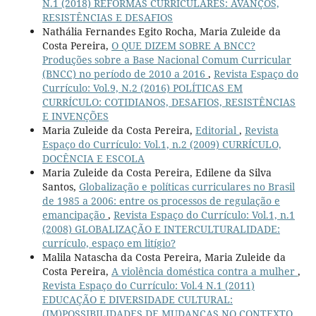
N.1 (2018) REFORMAS CURRICULARES: AVANÇOS,
RESISTÊNCIAS E DESAFIOS
Nathália Fernandes Egito Rocha, Maria Zuleide da
Costa Pereira,
O QUE DIZEM SOBRE A BNCC?
Produções sobre a Base Nacional Comum Curricular
(BNCC) no período de 2010 a 2016
,
Revista Espaço do
Currículo: Vol.9, N.2 (2016) POLÍTICAS EM
CURRÍCULO: COTIDIANOS, DESAFIOS, RESISTÊNCIAS
E INVENÇÕES
Maria Zuleide da Costa Pereira,
Editorial
,
Revista
Espaço do Currículo: Vol.1, n.2 (2009) CURRÍCULO,
DOCÊNCIA E ESCOLA
Maria Zuleide da Costa Pereira, Edilene da Silva
Santos,
Globalização e políticas curriculares no Brasil
de 1985 a 2006: entre os processos de regulação e
emancipação
,
Revista Espaço do Currículo: Vol.1, n.1
(2008) GLOBALIZAÇÃO E INTERCULTURALIDADE:
currículo, espaço em litígio?
Malila Natascha da Costa Pereira, Maria Zuleide da
Costa Pereira,
A violência doméstica contra a mulher
,
Revista Espaço do Currículo: Vol.4 N.1 (2011)
EDUCAÇÃO E DIVERSIDADE CULTURAL:
(IM)POSSIBILIDADES DE MUDANÇAS NO CONTEXTO