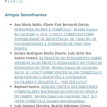
1
2
3
4
>
>>
Artigos Semelhantes
Ana Maria Baldo, Elisete Enir Bernardi Garcia,
PEDAGOGIA DO MST E CURRÍCULO
,
Revista Espaço
do Currículo: v. 14 n. 3 (2021): CURRÍCULO COMO
POSSIBILIDADE DE RESISTÊNCIA, DE CRIAÇÃO, DE
SOLIDARIEDADES E AFIRMAÇÃO DE UMA VIDA
BONITA
Juciara Rodrigues Rocha Duarte, Luiz Artur dos
Santos Cestari,
AS IMAGENS DO PENSAMENTO SOBRE
DIFERENÇAS DO PROJETO PEDAGÓGICO DO CURSO DE
PEDAGOGIA DA UESB
,
Revista Espaço do Currículo:
Vol.10, N.3 (2017) SOBRE POLÍTICAS EM CURRÍCULO E
RESISTÊNCIAS E INVENÇÕES E COTIDIANOS
ESCOLARES E DESAFIOS E... “VAI TER LUTA!”
Raphael Santos,
ANÁLISE CRÍTICA DAS DIRETRIZES
CURRICULARES NACIONAIS DA EDUCAÇÃO BÁSICA
DO CAMPO
,
Revista Espaço do Currículo: Vol.7, N.3
(2014) CURRÍCULO: mosaico interdisciplinar
Luiz Gustavo Ferreira, Beatriz Salemme Correa