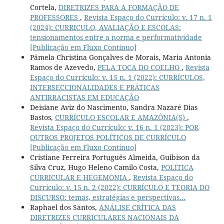
Cortela,
DIRETRIZES PARA A FORMAÇÃO DE
PROFESSORES
,
Revista Espaço do Currículo: v. 17 n. 1
(2024): CURRICULO, AVALIAÇÃO E ESCOLAS:
tensionamentos entre a norma e performatividade
[Publicação em Fluxo Contínuo]
Pâmela Christina Gonçalves de Morais, Maria Antonia
Ramos de Azevedo,
PELA TOCA DO COELHO
,
Revista
Espaço do Currículo: v. 15 n. 1 (2022): CURRÍCULOS,
INTERSECCIONALIDADES E PRÁTICAS
ANTIRRACISTAS EM EDUCAÇÃO
Deisiane Aviz do Nascimento, Sandra Nazaré Dias
Bastos,
CURRÍCULO ESCOLAR E AMAZÔNIA(S)
,
Revista Espaço do Currículo: v. 16 n. 1 (2023): POR
OUTROS PROJETOS POLÍTICOS DE CURRÍCULO
[Publicação em Fluxo Contínuo]
Cristiane Ferreira Português Almeida, Guibison da
Silva Cruz, Hugo Heleno Camilo Costa,
POLÍTICA
CURRICULAR E HEGEMONIA
,
Revista Espaço do
Currículo: v. 15 n. 2 (2022): CURRÍCULO E TEORIA DO
DISCURSO: temas, estratégias e perspectivas...
Raphael dos Santos,
ANÁLISE CRÍTICA DAS
DIRETRIZES CURRICULARES NACIONAIS DA