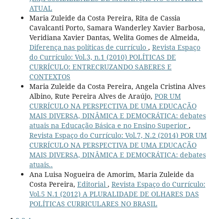
ATUAL
Maria Zuleide da Costa Pereira, Rita de Cassia
Cavalcanti Porto, Samara Wanderley Xavier Barbosa,
Veridiana Xavier Dantas, Welita Gomes de Almeida,
Diferença nas políticas de currículo
,
Revista Espaço
do Currículo: Vol.3, n.1 (2010) POLÍTICAS DE
CURRÍCULO: ENTRECRUZANDO SABERES E
CONTEXTOS
Maria Zuleide da Costa Pereira, Angela Cristina Alves
Albino, Rute Pereira Alves de Araújo,
POR UM
CURRÍCULO NA PERSPECTIVA DE UMA EDUCAÇÃO
MAIS DIVERSA, DINÂMICA E DEMOCRÁTICA: debates
atuais na Educação Básica e no Ensino Superior
,
Revista Espaço do Currículo: Vol.7, N.2 (2014) POR UM
CURRÍCULO NA PERSPECTIVA DE UMA EDUCAÇÃO
MAIS DIVERSA, DINÂMICA E DEMOCRÁTICA: debates
atuais..
Ana Luisa Nogueira de Amorim, Maria Zuleide da
Costa Pereira,
Editorial
,
Revista Espaço do Currículo:
Vol.5 N.1 (2012) A PLURALIDADE DE OLHARES DAS
POLÍTICAS CURRICULARES NO BRASIL