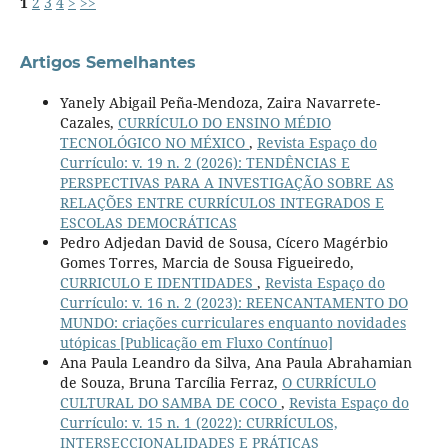
1
2
3
4
>
>>
Artigos Semelhantes
Yanely Abigail Peña-Mendoza, Zaira Navarrete-
Cazales,
CURRÍCULO DO ENSINO MÉDIO
TECNOLÓGICO NO MÉXICO
,
Revista Espaço do
Currículo: v. 19 n. 2 (2026): TENDÊNCIAS E
PERSPECTIVAS PARA A INVESTIGAÇÃO SOBRE AS
RELAÇÕES ENTRE CURRÍCULOS INTEGRADOS E
ESCOLAS DEMOCRÁTICAS
Pedro Adjedan David de Sousa, Cícero Magérbio
Gomes Torres, Marcia de Sousa Figueiredo,
CURRICULO E IDENTIDADES
,
Revista Espaço do
Currículo: v. 16 n. 2 (2023): REENCANTAMENTO DO
MUNDO: criações curriculares enquanto novidades
utópicas [Publicação em Fluxo Contínuo]
Ana Paula Leandro da Silva, Ana Paula Abrahamian
de Souza, Bruna Tarcília Ferraz,
O CURRÍCULO
CULTURAL DO SAMBA DE COCO
,
Revista Espaço do
Currículo: v. 15 n. 1 (2022): CURRÍCULOS,
INTERSECCIONALIDADES E PRÁTICAS