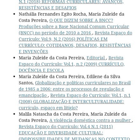
N.1 (2018) REFORMAS CURRICULARES: AVANÇOS,
RESISTÊNCIAS E DESAFIOS
Nathália Fernandes Egito Rocha, Maria Zuleide da
Costa Pereira,
O QUE DIZEM SOBRE A BNCC?
Produções sobre a Base Nacional Comum Curricular
(BNCC) no período de 2010 a 2016
,
Revista Espaço do
Currículo: Vol.9, N.2 (2016) POLÍTICAS EM
CURRÍCULO: COTIDIANOS, DESAFIOS, RESISTÊNCIAS
E INVENÇÕES
Maria Zuleide da Costa Pereira,
Editorial
,
Revista
Espaço do Currículo: Vol.1, n.2 (2009) CURRÍCULO,
DOCÊNCIA E ESCOLA
Maria Zuleide da Costa Pereira, Edilene da Silva
Santos,
Globalização e políticas curriculares no Brasil
de 1985 a 2006: entre os processos de regulação e
emancipação
,
Revista Espaço do Currículo: Vol.1, n.1
(2008) GLOBALIZAÇÃO E INTERCULTURALIDADE:
currículo, espaço em litígio?
Malila Natascha da Costa Pereira, Maria Zuleide da
Costa Pereira,
A violência doméstica contra a mulher
,
Revista Espaço do Currículo: Vol.4 N.1 (2011)
EDUCAÇÃO E DIVERSIDADE CULTURAL:
(IM)POSSIBILIDADES DE MUDANÇAS NO CONTEXTO