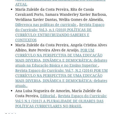
ATUAL
Maria Zuleide da Costa Pereira, Rita de Cassia
Cavalcanti Porto, Samara Wanderley Xavier Barbosa,
Veridiana Xavier Dantas, Welita Gomes de Almeida,
Diferença nas políticas de currículo
,
Revista Espaço
do Currículo: Vol.3, n.1 (2010) POLÍTICAS DE
CURRÍCULO: ENTRECRUZANDO SABERES E
CONTEXTOS
Maria Zuleide da Costa Pereira, Angela Cristina Alves
Albino, Rute Pereira Alves de Araújo,
POR UM
CURRÍCULO NA PERSPECTIVA DE UMA EDUCAÇÃO
MAIS DIVERSA, DINÂMICA E DEMOCRÁTICA: debates
atuais na Educação Básica e no Ensino Superior
,
Revista Espaço do Currículo: Vol.7, N.2 (2014) POR UM
CURRÍCULO NA PERSPECTIVA DE UMA EDUCAÇÃO
MAIS DIVERSA, DINÂMICA E DEMOCRÁTICA: debates
atuais..
Ana Luisa Nogueira de Amorim, Maria Zuleide da
Costa Pereira,
Editorial
,
Revista Espaço do Currículo:
Vol.5 N.1 (2012) A PLURALIDADE DE OLHARES DAS
POLÍTICAS CURRICULARES NO BRASIL