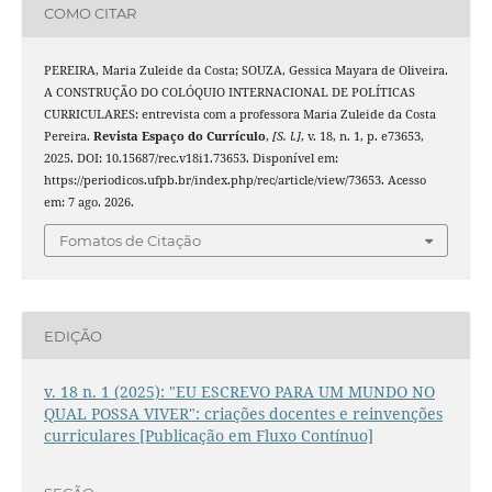
COMO CITAR
PEREIRA, Maria Zuleide da Costa; SOUZA, Gessica Mayara de Oliveira.
A CONSTRUÇÃO DO COLÓQUIO INTERNACIONAL DE POLÍTICAS
CURRICULARES: entrevista com a professora Maria Zuleide da Costa
Pereira.
Revista Espaço do Currículo
,
[S. l.]
, v. 18, n. 1, p. e73653,
2025. DOI: 10.15687/rec.v18i1.73653. Disponível em:
https://periodicos.ufpb.br/index.php/rec/article/view/73653. Acesso
em: 7 ago. 2026.
Fomatos de Citação
EDIÇÃO
v. 18 n. 1 (2025): "EU ESCREVO PARA UM MUNDO NO
QUAL POSSA VIVER": criações docentes e reinvenções
curriculares [Publicação em Fluxo Contínuo]