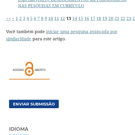
NAS PESQUISAS EM CURRÍCULO
<<
<
1
2
3
4
5
6
7
8
9
10
11
12
13
14
15
16
17
18
19
20
21
22
23
2
Você também pode
iniciar uma pesquisa avançada por
similaridade
para este artigo.
ENVIAR SUBMISSÃO
IDIOMA