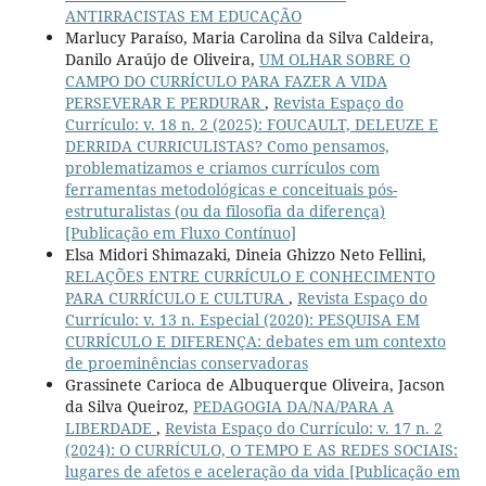
ANTIRRACISTAS EM EDUCAÇÃO
Marlucy Paraíso, Maria Carolina da Silva Caldeira,
Danilo Araújo de Oliveira,
UM OLHAR SOBRE O
CAMPO DO CURRÍCULO PARA FAZER A VIDA
PERSEVERAR E PERDURAR
,
Revista Espaço do
Currículo: v. 18 n. 2 (2025): FOUCAULT, DELEUZE E
DERRIDA CURRICULISTAS? Como pensamos,
problematizamos e criamos currículos com
ferramentas metodológicas e conceituais pós-
estruturalistas (ou da filosofia da diferença)
[Publicação em Fluxo Contínuo]
Elsa Midori Shimazaki, Dineia Ghizzo Neto Fellini,
RELAÇÕES ENTRE CURRÍCULO E CONHECIMENTO
PARA CURRÍCULO E CULTURA
,
Revista Espaço do
Currículo: v. 13 n. Especial (2020): PESQUISA EM
CURRÍCULO E DIFERENÇA: debates em um contexto
de proeminências conservadoras
Grassinete Carioca de Albuquerque Oliveira, Jacson
da Silva Queiroz,
PEDAGOGIA DA/NA/PARA A
LIBERDADE
,
Revista Espaço do Currículo: v. 17 n. 2
(2024): O CURRÍCULO, O TEMPO E AS REDES SOCIAIS:
lugares de afetos e aceleração da vida [Publicação em