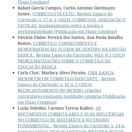
Fluxo Contínuo]
Rafael Garcia Campos, Carlos Antonio Giovinazzo
Junior,
CURRÍCULO OCULTO
,
Revista Espaço do
Currículo: v. 17 n. 1 (2024): CURRICULO, AVALIAÇÃO E
ESCOLAS: tensionamentos entre a norma e
performatividade [Publicação em Fluxo Contínuo]
Patrícia Elaine Pereira dos Santos, Ana Paula Batalha
Ramos,
CURRÍCULO, CONHECIMENTO E
DEMOCRATIZAÇÃO: FLUXOS DE SENTIDO NA EDUÇÃO
BÁSICA
,
Revista Espaço do Currículo: Vol.6 N.1 (2013)
PROBLEMATIZAÇÕES SOBRE O CURRÍCULO DA
EDUCAÇÃO BÁSICA
Carla Char, Marlucy Alves Paraíso,
UMA DANÇA-
MENOR EM UM CURRÍCULO-DANÇANTE
,
Revista
Espaço do Currículo: v. 16 n. 2 (2023):
REENCANTAMENTO DO MUNDO: criações
curriculares enquanto novidades utópicas [Publicação
em Fluxo Contínuo]
Luzia Voltolini, Carmen Teresa Kaiber,
OS
DOCUMENTOS CURRICULARES E SUAS INFLUÊNCIAS
NO CURRÍCULO DE MATEMÁTICA NO ENSINO
FUNDAMENTAL
,
Revista Espaço do Currículo: v. 14 n.
Especial (2021): DESLOCAMENTOS METODOLÓGICOS