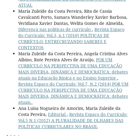
ATUAL
Maria Zuleide da Costa Pereira, Rita de Cassia
Cavalcanti Porto, Samara Wanderley Xavier Barbosa,
Veridiana Xavier Dantas, Welita Gomes de Almeida,
Diferença nas políticas de currículo
,
Revista Espaço
do Currículo: Vol.3, n.1 (2010) POLÍTICAS DE
CURRÍCULO: ENTRECRUZANDO SABERES E
CONTEXTOS
Maria Zuleide da Costa Pereira, Angela Cristina Alves
Albino, Rute Pereira Alves de Araújo,
POR UM
CURRÍCULO NA PERSPECTIVA DE UMA EDUCAÇÃO
MAIS DIVERSA, DINÂMICA E DEMOCRÁTICA: debates
atuais na Educação Básica e no Ensino Superior
,
Revista Espaço do Currículo: Vol.7, N.2 (2014) POR UM
CURRÍCULO NA PERSPECTIVA DE UMA EDUCAÇÃO
MAIS DIVERSA, DINÂMICA E DEMOCRÁTICA: debates
atuais..
Ana Luisa Nogueira de Amorim, Maria Zuleide da
Costa Pereira,
Editorial
,
Revista Espaço do Currículo:
Vol.5 N.1 (2012) A PLURALIDADE DE OLHARES DAS
POLÍTICAS CURRICULARES NO BRASIL