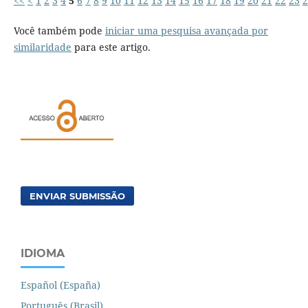
<<
<
1
2
3
4
5
6
7
8
9
10
11
12
13
14
15
16
17
18
19
20
21
22
23
2
Você também pode
iniciar uma pesquisa avançada por
similaridade
para este artigo.
ENVIAR SUBMISSÃO
IDIOMA
Español (España)
Português (Brasil)