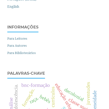
English
INFORMAÇÕES
Para Leitores
Para Autores
Para Bibliotecários
PALAVRAS-CHAVE
e
d
u
c
a
ç
ã
o
r
b
a
n
a
juventudes
bnc-formação
decolonial
currículos
formação.
heterogeneidade
bebês
raça.
c
l
a
s
s
e
o
c
i
a
l
u
.
s
.