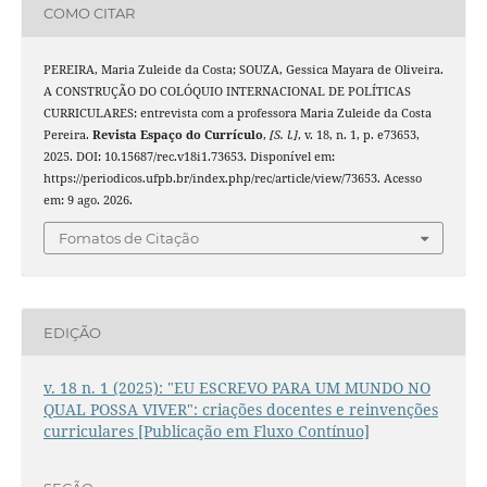
COMO CITAR
PEREIRA, Maria Zuleide da Costa; SOUZA, Gessica Mayara de Oliveira.
A CONSTRUÇÃO DO COLÓQUIO INTERNACIONAL DE POLÍTICAS
CURRICULARES: entrevista com a professora Maria Zuleide da Costa
Pereira.
Revista Espaço do Currículo
,
[S. l.]
, v. 18, n. 1, p. e73653,
2025. DOI: 10.15687/rec.v18i1.73653. Disponível em:
https://periodicos.ufpb.br/index.php/rec/article/view/73653. Acesso
em: 9 ago. 2026.
Fomatos de Citação
EDIÇÃO
v. 18 n. 1 (2025): "EU ESCREVO PARA UM MUNDO NO
QUAL POSSA VIVER": criações docentes e reinvenções
curriculares [Publicação em Fluxo Contínuo]