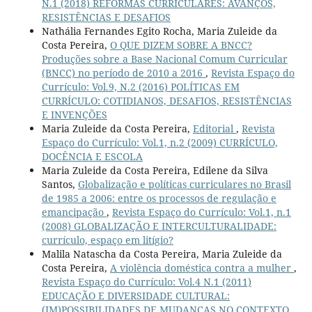
N.1 (2018) REFORMAS CURRICULARES: AVANÇOS,
RESISTÊNCIAS E DESAFIOS
Nathália Fernandes Egito Rocha, Maria Zuleide da
Costa Pereira,
O QUE DIZEM SOBRE A BNCC?
Produções sobre a Base Nacional Comum Curricular
(BNCC) no período de 2010 a 2016
,
Revista Espaço do
Currículo: Vol.9, N.2 (2016) POLÍTICAS EM
CURRÍCULO: COTIDIANOS, DESAFIOS, RESISTÊNCIAS
E INVENÇÕES
Maria Zuleide da Costa Pereira,
Editorial
,
Revista
Espaço do Currículo: Vol.1, n.2 (2009) CURRÍCULO,
DOCÊNCIA E ESCOLA
Maria Zuleide da Costa Pereira, Edilene da Silva
Santos,
Globalização e políticas curriculares no Brasil
de 1985 a 2006: entre os processos de regulação e
emancipação
,
Revista Espaço do Currículo: Vol.1, n.1
(2008) GLOBALIZAÇÃO E INTERCULTURALIDADE:
currículo, espaço em litígio?
Malila Natascha da Costa Pereira, Maria Zuleide da
Costa Pereira,
A violência doméstica contra a mulher
,
Revista Espaço do Currículo: Vol.4 N.1 (2011)
EDUCAÇÃO E DIVERSIDADE CULTURAL:
(IM)POSSIBILIDADES DE MUDANÇAS NO CONTEXTO