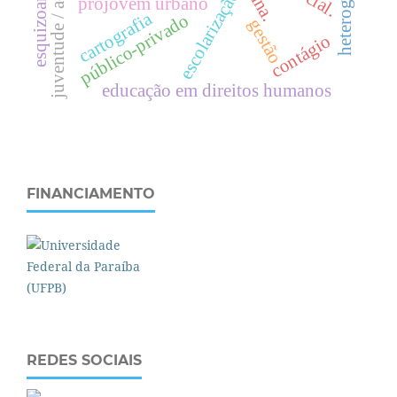
juventude / adolescência.
esquizoanálise
escolarização
projovem urbano
cartografia
público-privado
gestão
contágio
educação em direitos humanos
FINANCIAMENTO
REDES SOCIAIS