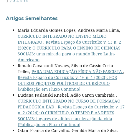
1
2
3
4
>
>>
Artigos Semelhantes
Maria Eduarda Gomes Lopes, Andreza Maria Lima,
CURRÍCULO INTEGRADO NO ENSINO MÉDIO
INTEGRADO
,
Revista Espaço do Currículo: v. 13 n. 2
(2020): O CURRÍCULO PARA O ENSINO DE CIÊNCIAS
SOCIAIS: uma mirada para o mundo Ibero Latin-
Americano
Renato Cavalcanti Novaes, Silvio de Cássio Costa
Telles,
PARA UMA EDUCAÇÃO FÍSICA NÃO FASCISTA
,
Revista Espaço do Currículo: v. 16 n. 1 (2023): POR
OUTROS PROJETOS POLÍTICOS DE CURRÍCULO
[Publicação em Fluxo Contínuo]
Luciana Paslauski Knebel, Adão Caron Cambraia ,
CURRÍCULO INTEGRADO NO CURSO DE FORMAÇÃO
PEDAGÓGICA EAD
,
Revista Espaço do Currículo: v. 17
n. 2 (2024): O CURRÍCULO, O TEMPO E AS REDES
SOCIAIS: lugares de afetos e aceleração da vida
[Publicação em Fluxo Contínuo]
Odair França de Carvalho, Genilda Maria da Silva,