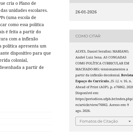
ue cria o Plano de
 das unidades escolares.
26-01-2026
PPs (uma escola de
icar como essa política
is é feita a partir do
COMO CITAR
tura com a inflexão
a política apresenta um
ALVES, Daniel Serafini; MARIANO,
ante dispositivo para que
André Luiz Sena. AS CONGADAS
rida colonial,
COMO POLÍTICA CURRICULAR EM
desenhada a partir de
MACHADO-MG: tensionamentos a
partir da inflexão decolonial.
Revist
Espaço do Currículo
,
[S. l.]
, v. 16, n.
Ahead of Print (AOP), p. e76862, 2026
Disponível em:
https://periodicos.ufpb.br/index.php/
ec/article/view/76862. Acesso em: 9
ago. 2026.
Fomatos de Citação