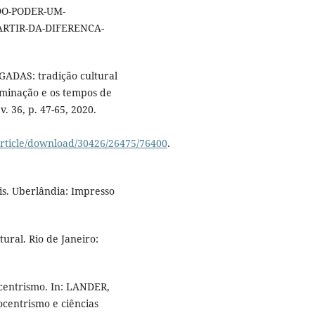
O-PODER-UM-
RTIR-DA-DIFERENCA-
ADAS: tradição cultural
riminação e os tempos de
. 36, p. 47-65, 2020.
article/download/30426/26475/76400
.
s. Uberlândia: Impresso
ral. Rio de Janeiro:
centrismo. In: LANDER,
ocentrismo e ciências