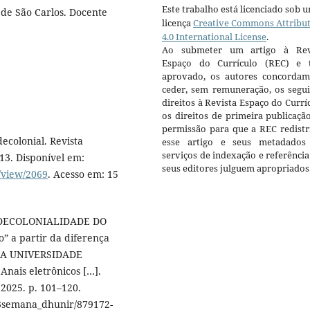
Este trabalho está licenciado sob 
de São Carlos. Docente
licença
Creative Commons Attribu
4.0 International License
.
Ao submeter um artigo à Rev
Espaço do Currículo (REC) e t
aprovado, os autores concorda
ceder, sem remuneração, os segui
direitos à Revista Espaço do Currí
os direitos de primeira publicaçã
permissão para que a REC redistr
ecolonial. Revista
esse artigo e seus metadados
serviços de indexação e referênci
2013. Disponível em:
seus editores julguem apropriados
e/view/2069
. Acesso em: 15
E DECOLONIALIDADE DO
 a partir da diferença
DA UNIVERSIDADE
nais eletrônicos […].
2025. p. 101–120.
/3semana_dhunir/879172-