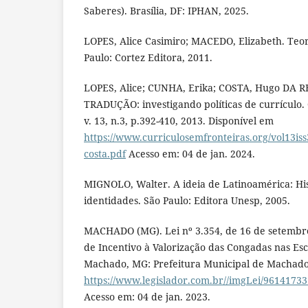
Saberes). Brasília, DF: IPHAN, 2025.
LOPES, Alice Casimiro; MACEDO, Elizabeth. Teor
Paulo: Cortez Editora, 2011.
LOPES, Alice; CUNHA, Erika; COSTA, Hugo D
TRADUÇÃO: investigando políticas de currículo. 
v. 13, n.3, p.392-410, 2013. Disponível em
https://www.curriculosemfronteiras.org/vol13iss
costa.pdf
Acesso em: 04 de jan. 2024.
MIGNOLO, Walter. A ideia de Latinoamérica: His
identidades. São Paulo: Editora Unesp, 2005.
MACHADO (MG). Lei nº 3.354, de 16 de setembro 
de Incentivo à Valorização das Congadas nas Esc
Machado, MG: Prefeitura Municipal de Machado,
https://www.legislador.com.br//imgLei/9614173
Acesso em: 04 de jan. 2023.