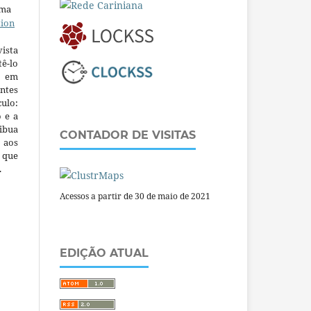
uma
tion
ista
ê-lo
m em
ntes
culo:
o e a
ibua
CONTADOR DE VISITAS
 aos
a que
.
Acessos a partir de 30 de maio de 2021
EDIÇÃO ATUAL