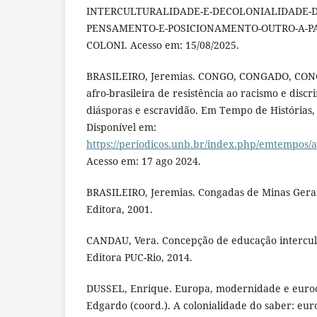
INTERCULTURALIDADE-E-DECOLONIALIDADE-D
PENSAMENTO-E-POSICIONAMENTO-OUTRO-A-PA
COLONI. Acesso em: 15/08/2025.
BRASILEIRO, Jeremias. CONGO, CONGADO, CONG
afro-brasileira de resistência ao racismo e disc
diásporas e escravidão. Em Tempo de Histórias, v
Disponível em:
https://periodicos.unb.br/index.php/emtempos/
Acesso em: 17 ago 2024.
BRASILEIRO, Jeremias. Congadas de Minas Gerai
Editora, 2001.
CANDAU, Vera. Concepção de educação intercultu
Editora PUC-Rio, 2014.
DUSSEL, Enrique. Europa, modernidade e euro
Edgardo (coord.). A colonialidade do saber: eur