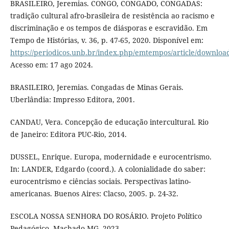
BRASILEIRO, Jeremias. CONGO, CONGADO, CONGADAS:
tradição cultural afro-brasileira de resistência ao racismo e
discriminação e os tempos de diásporas e escravidão. Em
Tempo de Histórias, v. 36, p. 47-65, 2020. Disponível em:
https://periodicos.unb.br/index.php/emtempos/article/downlo
Acesso em: 17 ago 2024.
BRASILEIRO, Jeremias. Congadas de Minas Gerais.
Uberlândia: Impresso Editora, 2001.
CANDAU, Vera. Concepção de educação intercultural. Rio
de Janeiro: Editora PUC-Rio, 2014.
DUSSEL, Enrique. Europa, modernidade e eurocentrismo.
In: LANDER, Edgardo (coord.). A colonialidade do saber:
eurocentrismo e ciências sociais. Perspectivas latino-
americanas. Buenos Aires: Clacso, 2005. p. 24-32.
ESCOLA NOSSA SENHORA DO ROSÁRIO. Projeto Político
Pedagógico. Machado-MG, 2023.