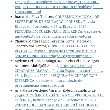
Espaço do Currículo: v. 16 n. 1 (2023): POR OUTROS
PROJETOS POLÍTICOS DE CURRÍCULO [Publicação em
Fluxo Contínuo]
Juares da Silva Thiesen,
CONSELHO NACIONAL DE
SECRETÁRIOS DE EDUCAÇÃO - CONSED
,
Revista
Espaço do Currículo: v. 13 n. Especial (2020):
PESQUISA EM CURRÍCULO E DIFERENÇA: debates em
um contexto de proeminências conservadoras
Claudia Maria Felicio Ferreira Tomé, Maria do
Socorro dos Santos,
CURRÍCULO EM POSTAGENS
VIRTUAIS
,
Revista Espaço do Currículo: v. 13 n. 1
(2020): CURRÍCULO: criações e (re)insurgência
Mylene Cristina Santiago, Katiuscia Cristina Vargas
Antunes, Abdeljalil Akkari,
EDUCAÇÃO PARA A
CIDADANIA GLOBAL
,
Revista Espaço do Currículo: v.
13 n. Especial (2020): PESQUISA EM CURRÍCULO E
DIFERENÇA: debates em um contexto de
proeminências conservadoras
Ana Maria Perdomo Varago, Robson Simplicio de
Sousa,
A QUÍMICA ORGÂNICA NO LIVRO DIDÁTICO DE
QUÍMICA
,
Revista Espaço do Currículo: v. 15 n. 3
(2022): O QUE GANHAMOS, O QUE NÃO PODEMOS
PERDER: criações curriculares e tecnologias nos