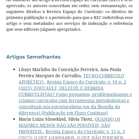
aprovado, os autores concordam em ceder, sem remuneração, os
seguintes direitos à Revista Espaço do Currículo: os direitos de
primeira publicação e a permissão para que a REC redistribua esse
artigo e seus metadados aos serviços de indexação e referência
que seus editores julguem apropriados.
Artigos Semelhantes
Lhays Marinho da Conceição Ferreira, Ana Paula
Pereira Marques de Carvalho,
TECNO-CURRÍCULO
APORÉTICO
,
Revista Espaço do Currículo: v. 18 n. 2
(2025): FOUCAULT, DELEUZE E DERRIDA
CURRICULISTAS? Como pensamos, problematizamos e
criamos currículos com ferramentas metodológicas e
conceituais pós-estruturalistas (ou da filosofia da
diferença) [Publicação em Fluxo Contínuo]
Maria Luiza Süssekind, Silvia Tkotz,
QUANDO OS
MAIORES MEDOS NÃO SÃO POSSÍVEIS, SÃO
PROVÁVEIS
,
Revista Espaço do Currículo: v. 15 n. 3
(2022): O QUE GANHAMOS, O QUE NÃO PODEMOS