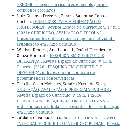
PERDER: criações curriculares e tecnologias nos
cotidianos escolares
Luiz Gustavo Ferreira, Beatriz Salemme Correa
Cortela,
DIRETRIZES PARA A FORMAÇÃO DE
PROFESSORES
,
Revista Espaço do Currículo: v. 17 n. 1
(2024): CURRICULO, AVALIAÇÃO E ESCOLAS:
tensionamentos entre a norma e performatividade
[Publicação em Fluxo Contínuo]
William Ribeiro, Ana Ivenicki , Rafael Ferreira de
Souza Honorato,
PESQUISA EM CURRÍCULO E
DIFERENÇA
,
Revista Espaço do Currículo: v. 13 n.
Especial (2020): PESQUISA EM CURRÍCULO E
DIFERENÇA: debates em um contexto de
proeminências conservadoras
Priscilla Costa Meireles, Sandra Kretli da Silva,
EDUCAÇÃO, AVALIAÇÃO E PERFORMATIVIDADE
,
Revista Espaço do Currículo: v. 19 n. 1 (2026):
CURRÍCULOS E PESQUISAS COM OS COTIDIANOS:
entre linhas de fabulações e escritas-de-si [Publicação
em Fluxo Contínuo]
Fabiana Silva, Marcio Santos,
A ESCOLA DE TEMPO
INTEGRAL E CURRÍCULO INTERDISCIPLINAR
,
Revista