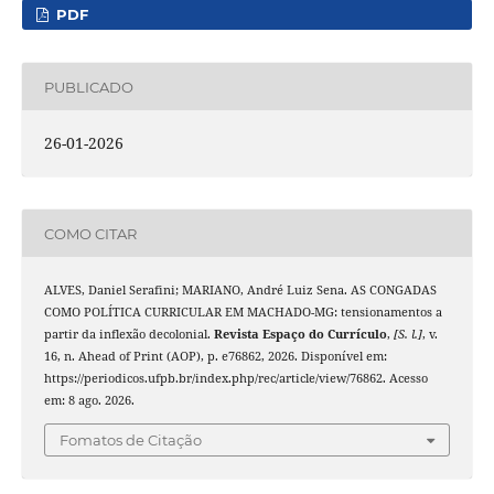
PDF
PUBLICADO
26-01-2026
COMO CITAR
ALVES, Daniel Serafini; MARIANO, André Luiz Sena. AS CONGADAS
COMO POLÍTICA CURRICULAR EM MACHADO-MG: tensionamentos a
partir da inflexão decolonial.
Revista Espaço do Currículo
,
[S. l.]
, v.
16, n. Ahead of Print (AOP), p. e76862, 2026. Disponível em:
https://periodicos.ufpb.br/index.php/rec/article/view/76862. Acesso
em: 8 ago. 2026.
Fomatos de Citação