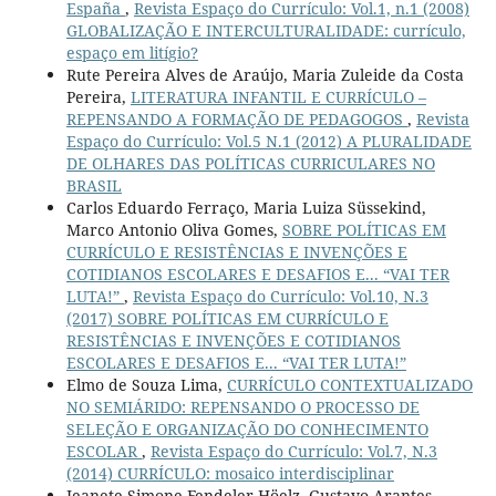
España
,
Revista Espaço do Currículo: Vol.1, n.1 (2008)
GLOBALIZAÇÃO E INTERCULTURALIDADE: currículo,
espaço em litígio?
Rute Pereira Alves de Araújo, Maria Zuleide da Costa
Pereira,
LITERATURA INFANTIL E CURRÍCULO –
REPENSANDO A FORMAÇÃO DE PEDAGOGOS
,
Revista
Espaço do Currículo: Vol.5 N.1 (2012) A PLURALIDADE
DE OLHARES DAS POLÍTICAS CURRICULARES NO
BRASIL
Carlos Eduardo Ferraço, Maria Luiza Süssekind,
Marco Antonio Oliva Gomes,
SOBRE POLÍTICAS EM
CURRÍCULO E RESISTÊNCIAS E INVENÇÕES E
COTIDIANOS ESCOLARES E DESAFIOS E... “VAI TER
LUTA!”
,
Revista Espaço do Currículo: Vol.10, N.3
(2017) SOBRE POLÍTICAS EM CURRÍCULO E
RESISTÊNCIAS E INVENÇÕES E COTIDIANOS
ESCOLARES E DESAFIOS E... “VAI TER LUTA!”
Elmo de Souza Lima,
CURRÍCULO CONTEXTUALIZADO
NO SEMIÁRIDO: REPENSANDO O PROCESSO DE
SELEÇÃO E ORGANIZAÇÃO DO CONHECIMENTO
ESCOLAR
,
Revista Espaço do Currículo: Vol.7, N.3
(2014) CURRÍCULO: mosaico interdisciplinar
Jeanete Simone Fendeler Höelz, Gustavo Arantes