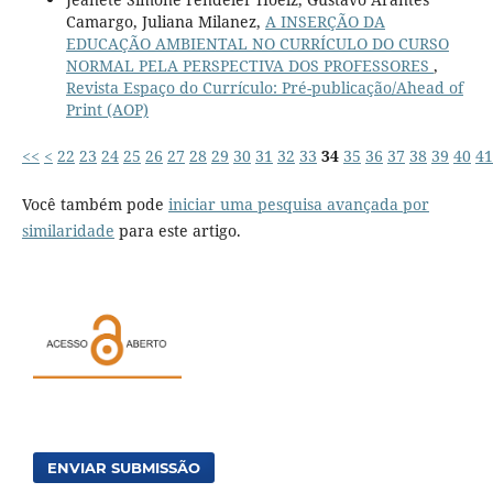
Camargo, Juliana Milanez,
A INSERÇÃO DA
EDUCAÇÃO AMBIENTAL NO CURRÍCULO DO CURSO
NORMAL PELA PERSPECTIVA DOS PROFESSORES
,
Revista Espaço do Currículo: Pré-publicação/Ahead of
Print (AOP)
<<
<
22
23
24
25
26
27
28
29
30
31
32
33
34
35
36
37
38
39
40
41
Você também pode
iniciar uma pesquisa avançada por
similaridade
para este artigo.
ENVIAR SUBMISSÃO