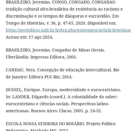
BRASILEIRO, Jeremias. CONGO, CONGADO, CONGADAS:
tradição cultural afro-brasileira de resistência ao racismo e
discriminação e os tempos de diásporas e escravidão. Em
Tempo de Histórias, v. 36, p. 47-65, 2020. Disponível em:
https://periodicos.unb.br/index.php/emtempos/article/downlo
Acesso em: 17 ago 2024.
BRASILEIRO, Jeremias. Congadas de Minas Gerais.
Uberlândia: Impresso Editora, 2001.
CANDAU, Vera. Concepção de educação intercultural. Rio
de Janeiro: Editora PUC-Rio, 2014.
DUSSEL, Enrique. Europa, modernidade e eurocentrismo.
In: LANDER, Edgardo (coord.). A colonialidade do saber:
eurocentrismo e ciências sociais. Perspectivas latino-
americanas. Buenos Aires: Clacso, 2005. p. 24-32.
ESCOLA NOSSA SENHORA DO ROSÁRIO. Projeto Político
Pedagógico. Machado-MG, 2023.