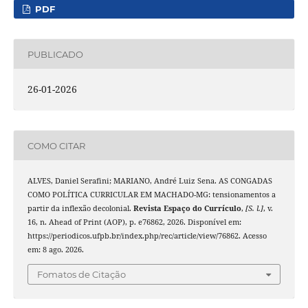
PDF
PUBLICADO
26-01-2026
COMO CITAR
ALVES, Daniel Serafini; MARIANO, André Luiz Sena. AS CONGADAS
COMO POLÍTICA CURRICULAR EM MACHADO-MG: tensionamentos a
partir da inflexão decolonial.
Revista Espaço do Currículo
,
[S. l.]
, v.
16, n. Ahead of Print (AOP), p. e76862, 2026. Disponível em:
https://periodicos.ufpb.br/index.php/rec/article/view/76862. Acesso
em: 8 ago. 2026.
Fomatos de Citação