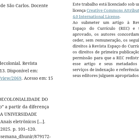
Este trabalho está licenciado sob 
de São Carlos. Docente
licença
Creative Commons Attribu
4.0 International License
.
Ao submeter um artigo à Rev
Espaço do Currículo (REC) e t
aprovado, os autores concorda
ceder, sem remuneração, os segui
direitos à Revista Espaço do Currí
os direitos de primeira publicaçã
permissão para que a REC redistr
ecolonial. Revista
esse artigo e seus metadados
serviços de indexação e referênci
2013. Disponível em:
seus editores julguem apropriados
e/view/2069
. Acesso em: 15
E DECOLONIALIDADE DO
 a partir da diferença
DA UNIVERSIDADE
nais eletrônicos […].
2025. p. 101–120.
/3semana_dhunir/879172-