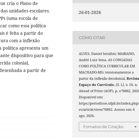
ue cria o Plano de
 das unidades escolares.
26-01-2026
PPs (uma escola de
icar como essa política
is é feita a partir do
COMO CITAR
tura com a inflexão
a política apresenta um
ALVES, Daniel Serafini; MARIANO,
ante dispositivo para que
André Luiz Sena. AS CONGADAS
rida colonial,
COMO POLÍTICA CURRICULAR EM
desenhada a partir de
MACHADO-MG: tensionamentos a
partir da inflexão decolonial.
Revist
Espaço do Currículo
,
[S. l.]
, v. 16, n.
Ahead of Print (AOP), p. e76862, 2026
Disponível em:
https://periodicos.ufpb.br/index.php/
ec/article/view/76862. Acesso em: 6
ago. 2026.
Fomatos de Citação