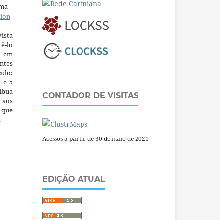
uma
tion
ista
ê-lo
m em
ntes
culo:
o e a
ibua
CONTADOR DE VISITAS
 aos
a que
.
Acessos a partir de 30 de maio de 2021
EDIÇÃO ATUAL