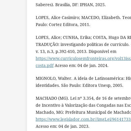
Saberes). Brasília, DF: IPHAN, 2025.
LOPES, Alice Casimiro; MACEDO, Elizabeth. Teor
Paulo: Cortez Editora, 2011.
LOPES, Alice; CUNHA, Erika; COSTA, Hugo D
TRADUÇÃO: investigando políticas de currículo. 
v. 13, n.3, p.392-410, 2013. Disponível em
https://www.curriculosemfronteiras.org/vol13iss
costa.pdf
Acesso em: 04 de jan. 2024.
MIGNOLO, Walter. A ideia de Latinoamérica: His
identidades. São Paulo: Editora Unesp, 2005.
MACHADO (MG). Lei nº 3.354, de 16 de setembro 
de Incentivo à Valorização das Congadas nas Esc
Machado, MG: Prefeitura Municipal de Machado,
https://www.legislador.com.br//imgLei/9614173
Acesso em: 04 de jan. 2023.