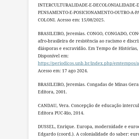
INTERCULTURALIDADE-E-DECOLONIALIDADE-D
PENSAMENTO-E-POSICIONAMENTO-OUTRO-A-PA
COLONI. Acesso em: 15/08/2025.
BRASILEIRO, Jeremias. CONGO, CONGADO, CONG
afro-brasileira de resistência ao racismo e disc
diásporas e escravidão. Em Tempo de Histórias, v
Disponível em:
https://periodicos.unb.br/index.php/emtempos/
Acesso em: 17 ago 2024.
BRASILEIRO, Jeremias. Congadas de Minas Gerai
Editora, 2001.
CANDAU, Vera. Concepção de educação intercultu
Editora PUC-Rio, 2014.
DUSSEL, Enrique. Europa, modernidade e euro
Edgardo (coord.). A colonialidade do saber: eur