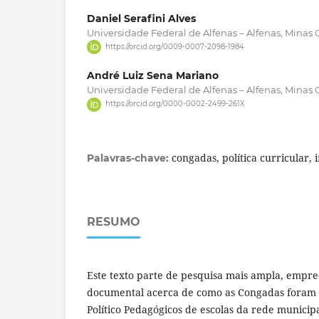
Daniel Serafini Alves
Universidade Federal de Alfenas – Alfenas, Minas Ge
https://orcid.org/0009-0007-2098-1984
André Luiz Sena Mariano
Universidade Federal de Alfenas – Alfenas, Minas Ge
https://orcid.org/0000-0002-2499-261X
congadas, política curricular, 
Palavras-chave:
RESUMO
Este texto parte de pesquisa mais ampla, empr
documental acerca de como as Congadas foram 
Político Pedagógicos de escolas da rede munici