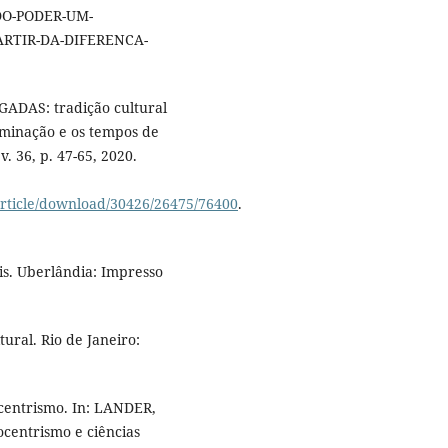
O-PODER-UM-
RTIR-DA-DIFERENCA-
ADAS: tradição cultural
riminação e os tempos de
. 36, p. 47-65, 2020.
article/download/30426/26475/76400
.
s. Uberlândia: Impresso
ral. Rio de Janeiro:
centrismo. In: LANDER,
ocentrismo e ciências